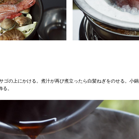
カサゴの上にかける。煮汁が再び煮立ったら白髪ねぎをのせる。小
飾る。