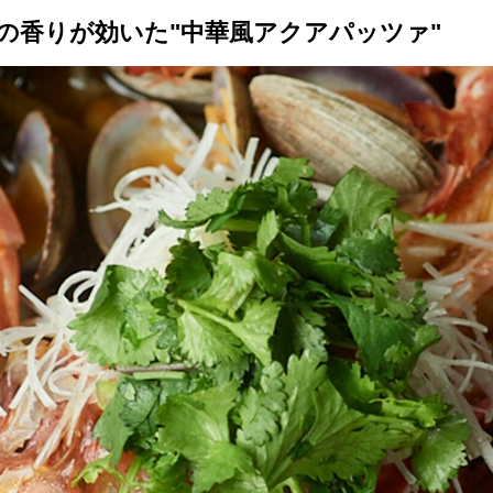
の香りが効いた"中華風アクアパッツァ"
トップ
プロが教えるレシピ
厳選！店探し
食のストーリー