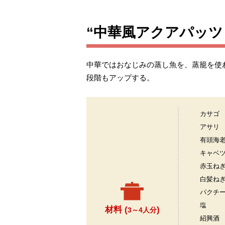
“中華風アクアパッツ
中華ではおなじみの蒸し魚を、蒸籠を使
段階もアップする。
カサゴ
アサリ
有頭海
キャベ
赤玉ね
白髪ね
パクチ
塩
材料 (
)
3～4人分
紹興酒