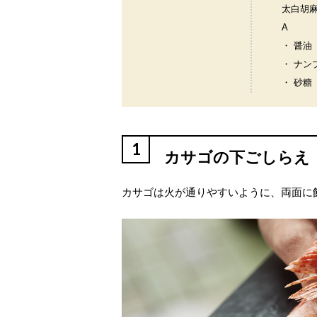
太白胡
A
・ 醤油
・ ナン
・ 砂糖
1
カサゴの下ごしらえ
カサゴは火が通りやすいように、両面に