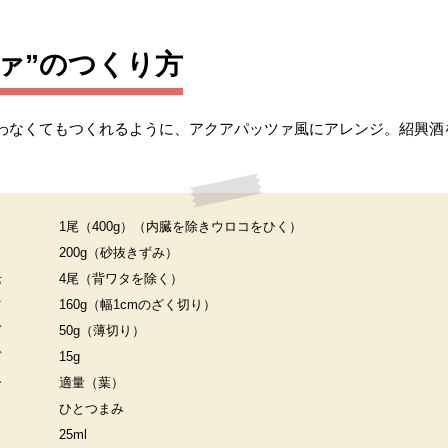
ァ”のつくり方
わなくてもつくれるように、アクアパッツァ風にアレンジ。紹興酒
1尾（400g）（内臓を除きウロコをひく）
200g（砂抜きずみ）
老
4尾（背ワタを除く）
ツ
160g（幅1cmのざく切り）
ぎ
50g（薄切り）
ぎ
15g
ー
適量（葉）
ひとつまみ
25ml