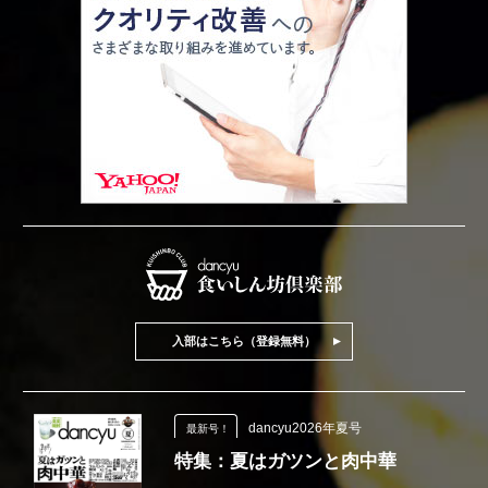
入部はこちら（登録無料）
dancyu2026年夏号
最新号！
特集：夏はガツンと肉中華