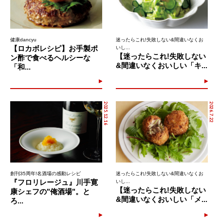
健康dancyu
迷ったらこれ!失敗しない&間違いなくお
【ロカボレシピ】お手製ポ
いし...
【迷ったらこれ!失敗しない
ン酢で食べるヘルシーな
&間違いなくおいしい「キ...
「和...
2025.12.16
2026.7.22
創刊35周年!名酒場の感動レシピ
迷ったらこれ!失敗しない&間違いなくお
『フロリレージュ』川手寛
いし...
【迷ったらこれ!失敗しない
康シェフの"俺酒場"。と
&間違いなくおいしい「メ...
ろ...