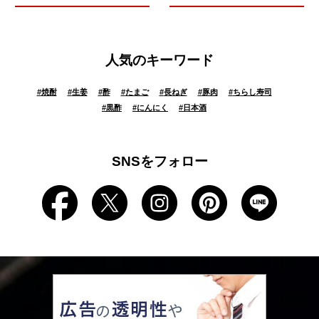
人気のキーワード
#
焼酎
#
生姜
#
酢
#
たまご
#
長ねぎ
#
豚肉
#
ちらし寿司
#
黒酢
#
にんにく
#
日本酒
SNSをフォロー