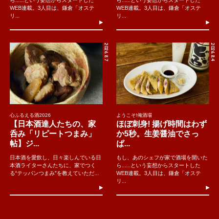
WEB連載。3人目は、鎌倉「オステ
WEB連載。3人目は、鎌倉「オステ
リ...
リ...
2026.8.7
2026.8.4
心ふるえる酒2026
ようこそ!俺酒場
【日本酒達人たちの、家
ほぼ刺身! 揚げ時間はわず
呑み「リピートつまみ」
か5秒。生姜醤油でさっ
帖】ジ...
ぱ...
日本酒を愛飲し、日々楽しんでいる日
もし、あのシェフが家で酒場を開いた
本酒ライターさんたちに、家でつく
ら......という妄想からスタートした
る“テッパンつまみ”を教えていただ...
WEB連載。3人目は、鎌倉「オステ
リ...