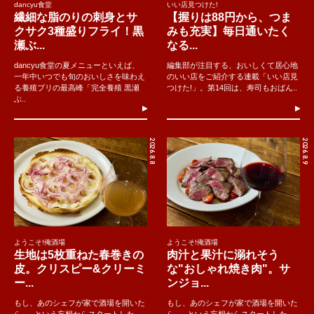
dancyu食堂
いい店見つけた!
繊細な脂のりの刺身とサ
【握りは88円から、つま
クサク3種盛りフライ！黒
みも充実】毎日通いたく
瀬ぶ...
なる...
dancyu食堂の夏メニューといえば、
編集部が注目する、おいしくて居心地
一年中いつでも旬のおいしさを味わえ
のいい店をご紹介する連載「いい店見
る養殖ブリの最高峰「完全養殖 黒瀬
つけた!」。第14回は、寿司もおばん..
ぶ..
2026.8.8
2026.8.9
ようこそ!俺酒場
ようこそ!俺酒場
生地は5枚重ねた春巻きの
肉汁と果汁に溺れそう
皮。クリスピー&クリーミ
な"おしゃれ焼き肉"。サ
ー...
ンジョ...
もし、あのシェフが家で酒場を開いた
もし、あのシェフが家で酒場を開いた
ら......という妄想からスタートした
ら......という妄想からスタートした