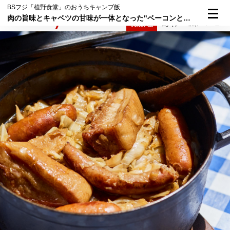
BSフジ「植野食堂」のおうちキャンプ飯
肉の旨味とキャベツの甘味が一体となった"ベーコンとソーセージのシューブレゼ"
検索
メニュー
倶楽部入会
ログイン