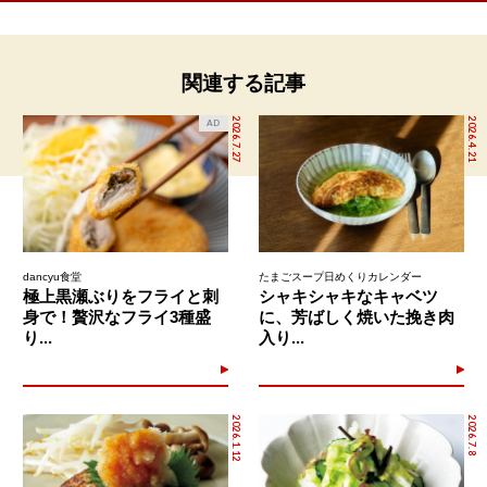
関連する記事
2026.7.27
2026.4.21
AD
dancyu食堂
たまごスープ日めくりカレンダー
極上黒瀬ぶりをフライと刺
シャキシャキなキャベツ
身で！贅沢なフライ3種盛
に、芳ばしく焼いた挽き肉
り...
入り...
2026.1.12
2026.7.8