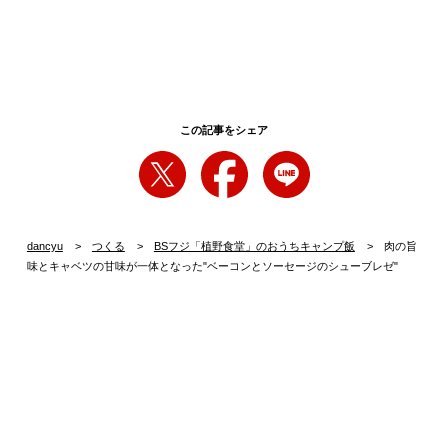
この記事をシェア
dancyu
つくる
BSフジ「植野食堂」のおうちキャンプ飯
肉の旨
味とキャベツの甘味が一体となった"ベーコンとソーセージのシューブレゼ"