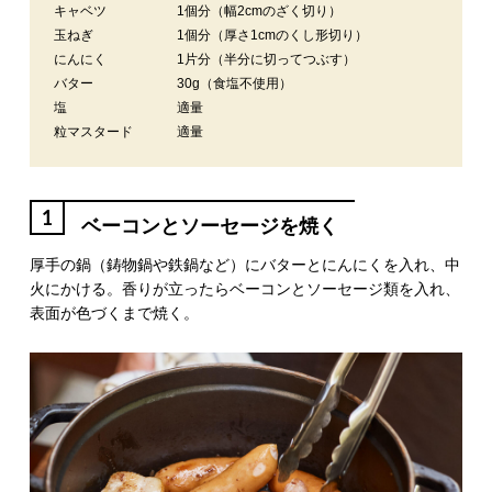
キャベツ
1個分（幅2cmのざく切り）
玉ねぎ
1個分（厚さ1cmのくし形切り）
にんにく
1片分（半分に切ってつぶす）
バター
30g（食塩不使用）
塩
適量
粒マスタード
適量
1
ベーコンとソーセージを焼く
厚手の鍋（鋳物鍋や鉄鍋など）にバターとにんにくを入れ、中
火にかける。香りが立ったらベーコンとソーセージ類を入れ、
表面が色づくまで焼く。