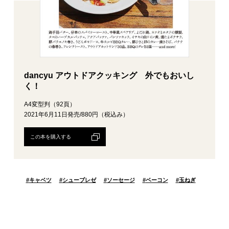
dancyu アウトドアクッキング 外でもおいし
く！
A4変型判（92頁）
2021年6月11日発売/880円（税込み）
この本を購入する
#
キャベツ
#
シューブレゼ
#
ソーセージ
#
ベーコン
#
玉ねぎ