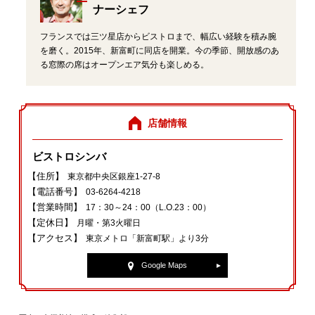
ナーシェフ
フランスでは三ツ星店からビストロまで、幅広い経験を積み腕
を磨く。2015年、新富町に同店を開業。今の季節、開放感のあ
る窓際の席はオープンエア気分も楽しめる。
店舗情報
ビストロシンバ
【住所】
東京都中央区銀座1‐27‐8
【電話番号】
03‐6264‐4218
【営業時間】
17：30～24：00（L.O.23：00）
【定休日】
月曜・第3火曜日
【アクセス】
東京メトロ「新富町駅」より3分
Google Maps