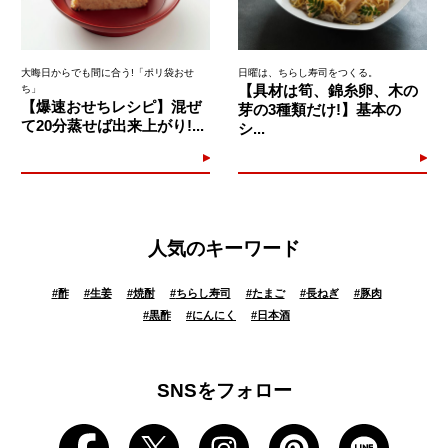
大晦日からでも間に合う!「ポリ袋おせ
日曜は、ちらし寿司をつくる。
【具材は筍、錦糸卵、木の
ち」
【爆速おせちレシピ】混ぜ
芽の3種類だけ!】基本の
て20分蒸せば出来上がり!...
シ...
人気のキーワード
#
酢
#
生姜
#
焼酎
#
ちらし寿司
#
たまご
#
長ねぎ
#
豚肉
#
黒酢
#
にんにく
#
日本酒
SNSをフォロー