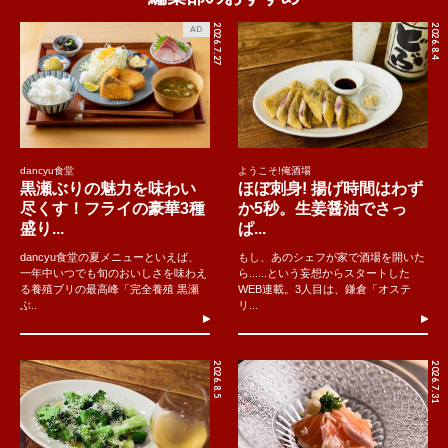
2026.7.27
2026.8.4
AD
dancyu食堂
ようこそ!俺酒場
黒瀬ぶりの魅力を味わい
ほぼ刺身! 揚げ時間はわず
尽くす！フライの豪華3種
か5秒。生姜醤油でさっ
盛り...
ぱ...
dancyu食堂の夏メニューといえば、
もし、あのシェフが家で酒場を開いた
一年中いつでも旬のおいしさを味わえ
ら......という妄想からスタートした
る養殖ブリの最高峰「完全養殖 黒瀬
WEB連載。3人目は、鎌倉「オステ
ぶ..
リ...
2026.8.5
2026.7.31