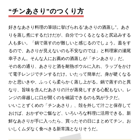
“チンあさり”のつくり方
好きなあさり料理の筆頭に挙げられる“あさりの酒蒸し”。あさ
りを蒸し煮にするだけだが、自分でつくるとなると尻込みする
人も多い。「鍋で蒸すのが難しいと感じるのでしょう。蓋をす
るので、あさりが見えないのも不安なのでは」と料理家の瀬尾
幸子さん。そんな人にお薦めの酒蒸しが「チンあさり」だ。
その名の通り、あさりと酒を耐熱ボウルに入れ、ラップをかけ
て電子レンジでチンするだけ。いたって簡単だ。身が硬くなる
かと思いきや、ふっくら柔らかく蒸し上がる。鍋で蒸すのと異
なり、旨味を含んだあさりの汁が蒸発しすぎる心配もない。レ
ンジの扉越しに口が開くのを確認できるのも気がラクだ。
いいことずくめの「チンあさり」、殻を外して汁ごと保存して
おけば、おかずやご飯など、いろいろな料理に活用できる。新
鮮なあさりが手に入ったら、買ったその日にまとめてチン。お
いしくムダなく食べきる新常識となりそうだ。