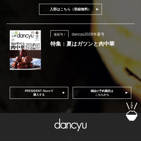
入部はこちら（登録無料）
dancyu2026年夏号
最新号！
特集：夏はガツンと肉中華
PRESIDENT Storeで
雑誌の予約購読は
購入する
こちらから