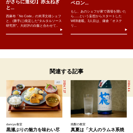
がさらに進化!】赤玉ねぎ
ペロン...
と...
もし、あのシェフが家で酒場を開いた
西麻布「No Code」の米澤文雄シェフ
ら......という妄想からスタートした
と、(勝手に)発足した“タルタルソース
WEB連載。3人目は、鎌倉「オステ
研究所”。大好評の白飯と合わせて..
リ...
関連する記事
2026.7.27
2026.8.6
AD
dancyu食堂
焼酎の教室
黒瀬ぶりの魅力を味わい尽
真夏は「大人のラムネ系焼