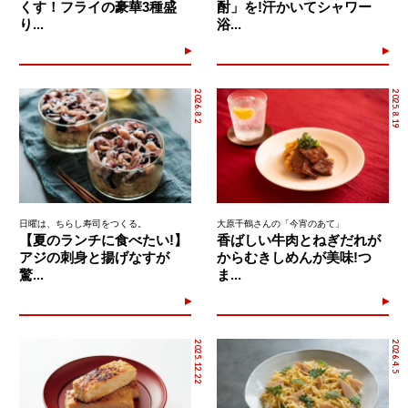
くす！フライの豪華3種盛
酎」を!汗かいてシャワー
り...
浴...
2026.8.2
2025.8.19
日曜は、ちらし寿司をつくる。
大原千鶴さんの「今宵のあて」
【夏のランチに食べたい!】
香ばしい牛肉とねぎだれが
アジの刺身と揚げなすが
からむきしめんが美味!つ
驚...
ま...
2025.12.22
2026.4.5