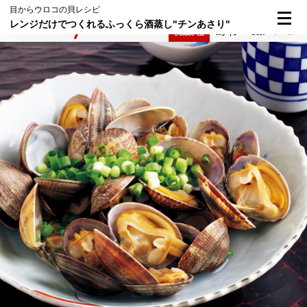
目からウロコの貝レシピ
レンジだけでつくれるふっくら酒蒸し"チンあさり"
検索
メニュー
倶楽部入会
ログイン