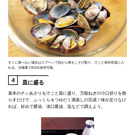
すぐに食べない場合はスプーンで殻から身をこそげ取り、汁ごと保存容器に入
れる。冷蔵庫で約2日保存可能。
4
皿に盛る
基本のチンあさりを汁ごと器に盛り、万能ねぎの小口切りを散
らすだけで、ふっくら＆つゆだく酒蒸しの完成！味が足りなけ
れば、好みで醤油、淡口醤油、塩などで調えよう。