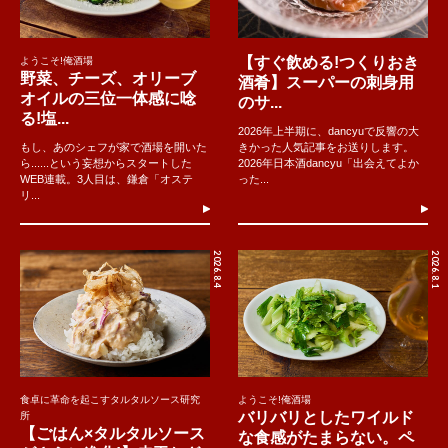
【すぐ飲める!つくりおき
ようこそ!俺酒場
野菜、チーズ、オリーブ
酒肴】スーパーの刺身用
オイルの三位一体感に唸
のサ...
る!塩...
2026年上半期に、dancyuで反響の大
もし、あのシェフが家で酒場を開いた
きかった人気記事をお送りします。
ら......という妄想からスタートした
2026年日本酒dancyu「出会えてよか
WEB連載。3人目は、鎌倉「オステ
った...
リ...
2026.8.4
2026.8.1
食卓に革命を起こすタルタルソース研究
ようこそ!俺酒場
バリバリとしたワイルド
所
【ごはん×タルタルソース
な食感がたまらない。ペ