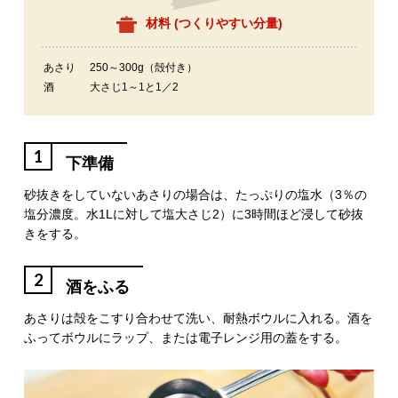
材料 (
つくりやすい分量
)
あさり
250～300g（殻付き）
酒
大さじ1～1と1／2
1
下準備
砂抜きをしていないあさりの場合は、たっぷりの塩水（3％の
塩分濃度。水1Lに対して塩大さじ2）に3時間ほど浸して砂抜
きをする。
2
酒をふる
あさりは殻をこすり合わせて洗い、耐熱ボウルに入れる。酒を
ふってボウルにラップ、または電子レンジ用の蓋をする。