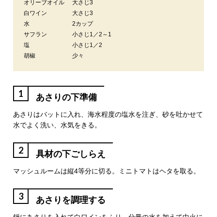
オリーブオイル
大さじ3
白ワイン
大さじ3
水
2カップ
サフラン
小さじ1／2～1
塩
小さじ1／2
胡椒
少々
1
あさりの下準備
あさりはバットに入れ、海水程度の塩水を注ぎ、砂を吐かせて
水でよく洗い、水気をきる。
2
具材の下ごしらえ
マッシュルームは縦4等分に切る。ミニトマトはヘタを取る。
3
あさりを調理する