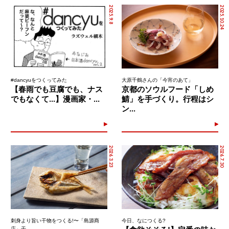
2025.9.8
2025.10.24
#dancyuをつくってみた
大原千鶴さんの「今宵のあて」
【春雨でも豆腐でも、ナス
京都のソウルフード「しめ
でもなくて...】漫画家・...
鯖」を手づくり。行程はシ
ン...
2026.3.23
2026.7.30
刺身より旨い干物をつくる!〜「島源商
今日、なにつくる?
店」干..