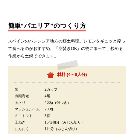
簡単“パエリア”のつくり方
スペインのバレンシア地方の郷土料理。レモンをギュッと搾っ
て食べるのがおすすめ。「空焚きOK」の物に限って、炒める
作業から土鍋でできます。
材料 (
4～6人分
)
米
2カップ
有頭海老
4尾
あさり
400g（殻つき）
マッシュルーム
200g
ミニトマト
8個
玉ねぎ
1／2個分（みじん切り）
にんにく
1片分（みじん切り）