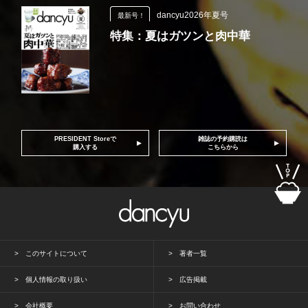
dancyu2026年夏号
最新号！
特集：夏はガツンと肉中華
PRESIDENT Storeで
雑誌の予約購読は
購入する
こちらから
このサイトについて
著者一覧
個人情報の取り扱い
広告掲載
会社概要
お問い合わせ