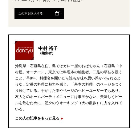
この本を購入する
中村 裕子
（編集者）
沖縄県・石垣島在住。島ではカレー屋のおばちゃん（石垣島「中
村屋」オーナー）、東京では料理本の編集者。二足の草鞋を履く
こと、早8年。料理名を聞いたら誰もが味を思い浮かべられるよ
うな、定番の料理に魅力を感じ、「基本の料理」のページをつく
り続けている。手がけた本やページのヘビーユーザーでもあり、
友人とのホームパーティメニューには事欠かない。美味しくビー
ルを飲むために、朝夕のウオーキング（犬の散歩）に力を入れて
いる。
この人の記事をもっと見る