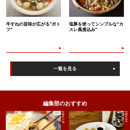
牛すねの旨味が広がる"ポト
塩豚を使ってシンプルな"カ
フ"
スレ風煮込み"
一覧を見る
編集部のおすすめ
2026.7.27
2026.8.4
AD