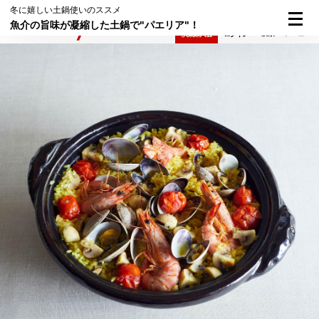
冬に嬉しい土鍋使いのススメ
魚介の旨味が凝縮した土鍋で"パエリア"！
検索
メニュー
倶楽部入会
ログイン