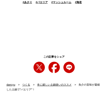
#
あさり
#
パエリア
#
マッシュルーム
#
海老
この記事をシェア
dancyu
つくる
冬に嬉しい土鍋使いのススメ
魚介の旨味が凝縮
した土鍋で"パエリア"！