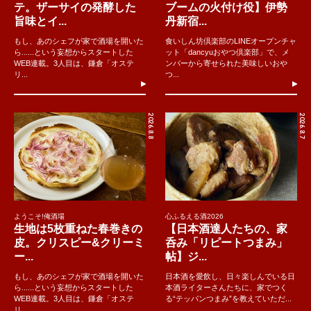
テ。ザーサイの発酵した
ブームの火付け役】伊勢
旨味とイ...
丹新宿...
もし、あのシェフが家で酒場を開いた
食いしん坊倶楽部のLINEオープンチャ
ら......という妄想からスタートした
ット「dancyuおやつ倶楽部」で、メ
WEB連載。3人目は、鎌倉「オステ
ンバーから寄せられた美味しいおや
リ...
つ...
2026.8.8
2026.8.7
ようこそ!俺酒場
心ふるえる酒2026
生地は5枚重ねた春巻きの
【日本酒達人たちの、家
皮。クリスピー&クリーミ
呑み「リピートつまみ」
ー...
帖】ジ...
もし、あのシェフが家で酒場を開いた
日本酒を愛飲し、日々楽しんでいる日
ら......という妄想からスタートした
本酒ライターさんたちに、家でつく
WEB連載。3人目は、鎌倉「オステ
る“テッパンつまみ”を教えていただ...
リ...