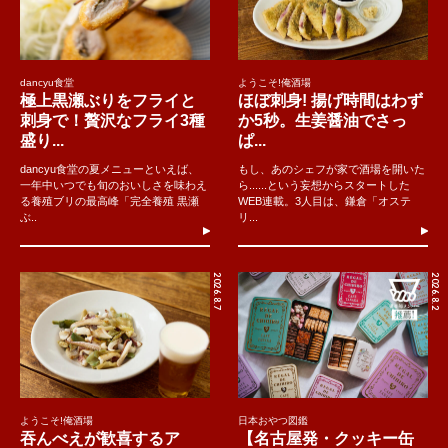
dancyu食堂
ようこそ!俺酒場
極上黒瀬ぶりをフライと
ほぼ刺身! 揚げ時間はわず
刺身で！贅沢なフライ3種
か5秒。生姜醤油でさっ
盛り...
ぱ...
dancyu食堂の夏メニューといえば、
もし、あのシェフが家で酒場を開いた
一年中いつでも旬のおいしさを味わえ
ら......という妄想からスタートした
る養殖ブリの最高峰「完全養殖 黒瀬
WEB連載。3人目は、鎌倉「オステ
ぶ..
リ...
2026.8.7
2026.8.2
ようこそ!俺酒場
日本おやつ図鑑
吞んべえが歓喜するア
【名古屋発・クッキー缶