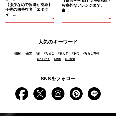
【食欲そそる!】定番の味か
【脂少なめで旨味が凝縮】
ら意外なアレンジまで。
干物の四番打者「エボダ
白...
イ」...
人気のキーワード
#
焼酎
#
生姜
#
酢
#
たまご
#
長ねぎ
#
豚肉
#
ちらし寿司
#
にんにく
#
黒酢
#
日本酒
SNSをフォロー