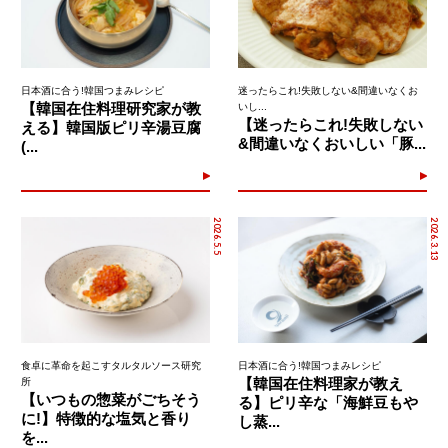
日本酒に合う!韓国つまみレシピ
迷ったらこれ!失敗しない&間違いなくお
【韓国在住料理研究家が教
いし...
【迷ったらこれ!失敗しない
える】韓国版ピリ辛湯豆腐
&間違いなくおいしい「豚...
(...
2026.5.5
2026.3.13
食卓に革命を起こすタルタルソース研究
日本酒に合う!韓国つまみレシピ
【韓国在住料理家が教え
所
【いつもの惣菜がごちそう
る】ピリ辛な「海鮮豆もや
に!】特徴的な塩気と香り
し蒸...
を...