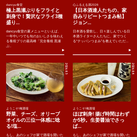
dancyu食堂
心ふるえる酒2026
極上黒瀬ぶりをフライと
【日本酒達人たちの、家
刺身で！贅沢なフライ3種
呑みリピートつまみ帖】
盛り...
ジョン...
dancyu食堂の夏メニューといえば、
日本酒を愛飲し、日々楽しんでいる日
一年中いつでも旬のおいしさを味わえ
本酒ライターさんたちに、家でつく
る養殖ブリの最高峰「完全養殖 黒瀬
る“テッパンつまみ”を教えていただ...
ぶ..
2026.8.5
2026.8.4
ようこそ!俺酒場
ようこそ!俺酒場
野菜、チーズ、オリーブ
ほぼ刺身! 揚げ時間はわず
オイルの三位一体感に唸
か5秒。生姜醤油でさっ
る!塩...
ぱ...
もし、あのシェフが家で酒場を開いた
もし、あのシェフが家で酒場を開いた