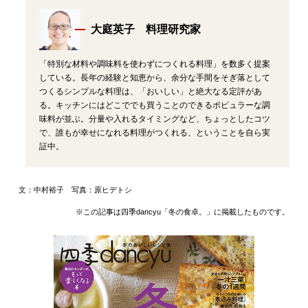
大庭英子 料理研究家
「特別な材料や調味料を使わずにつくれる料理」を数多く提案
している。長年の経験と知恵から、余分な手間をそぎ落として
つくるシンプルな料理は、「おいしい」と絶大なる定評があ
る。キッチンにはどこででも買うことのできるポピュラーな調
味料が並ぶ。分量や入れるタイミングなど、ちょっとしたコツ
で、誰もが幸せになれる料理がつくれる、ということを自ら実
証中。
文：中村裕子 写真：原ヒデトシ
※この記事は四季dancyu「冬の食卓。」に掲載したものです。