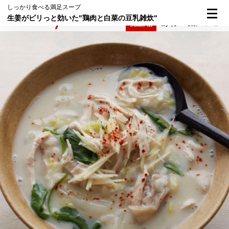
しっかり食べる満足スープ
生姜がピリっと効いた"鶏肉と白菜の豆乳雑炊"
検索
メニュー
倶楽部入会
ログイン