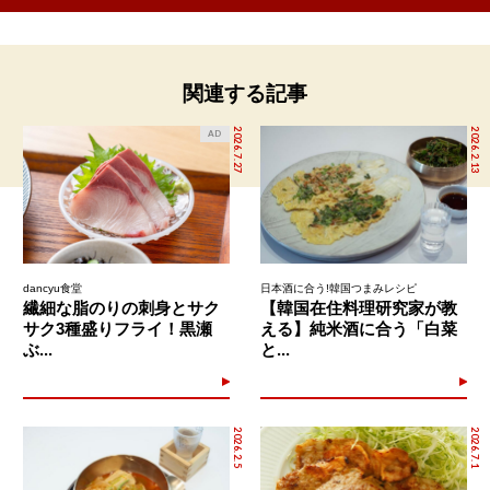
関連する記事
2026.7.27
2026.2.13
AD
dancyu食堂
日本酒に合う!韓国つまみレシピ
繊細な脂のりの刺身とサク
【韓国在住料理研究家が教
サク3種盛りフライ！黒瀬
える】純米酒に合う「白菜
ぶ...
と...
2026.2.5
2026.7.1