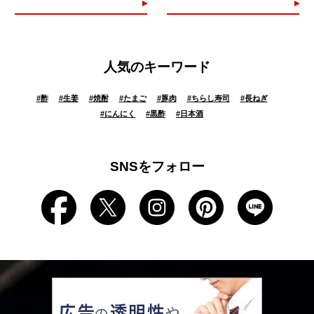
人気のキーワード
#
酢
#
生姜
#
焼酎
#
たまご
#
豚肉
#
ちらし寿司
#
長ねぎ
#
にんにく
#
黒酢
#
日本酒
SNSをフォロー