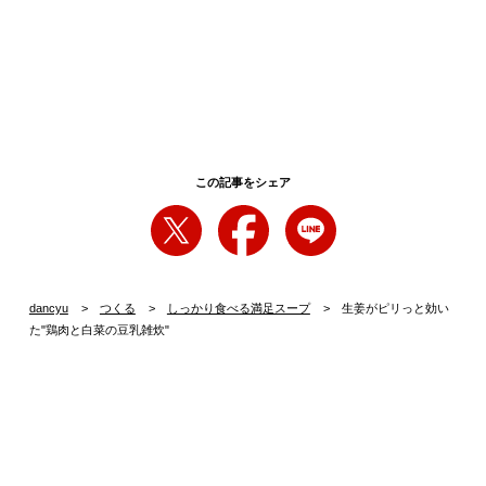
この記事をシェア
dancyu
つくる
しっかり食べる満足スープ
生姜がピリっと効い
た"鶏肉と白菜の豆乳雑炊"