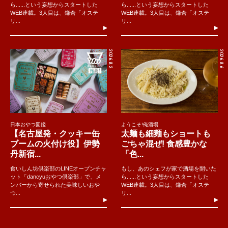
ら......という妄想からスタートした
ら......という妄想からスタートした
WEB連載。3人目は、鎌倉「オステ
WEB連載。3人目は、鎌倉「オステ
リ...
リ...
2026.8.2
2026.8.6
日本おやつ図鑑
ようこそ!俺酒場
【名古屋発・クッキー缶
太麺も細麺もショートも
ブームの火付け役】伊勢
ごちゃ混ぜ! 食感豊かな
丹新宿...
「色...
食いしん坊倶楽部のLINEオープンチャ
もし、あのシェフが家で酒場を開いた
ット「dancyuおやつ倶楽部」で、メ
ら......という妄想からスタートした
ンバーから寄せられた美味しいおや
WEB連載。3人目は、鎌倉「オステ
つ...
リ...