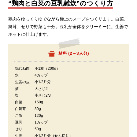
“鶏肉と白菜の豆乳雑炊”のつくり方
鶏肉をゆっくりゆでながら極上のスープをつくリます。白菜、
舞茸、せりで野菜も十分。豆乳が全体をクリーミーに。生姜で
ホットに仕上げます。
材料 (
2～3人分
)
鶏むね肉
小1枚（200g）
水
4カップ
生姜の皮
小1/2片分
酒
大さじ2
塩
小さじ2/3
白菜
150g
白舞茸
80g
ご飯
120g
豆乳
1カップ
せり
50g
生姜
小1/2片分（せん切り）