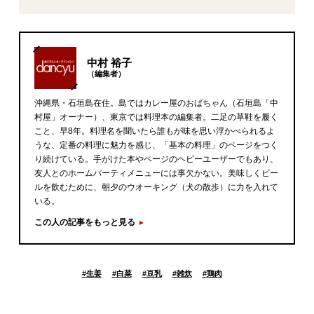
中村 裕子
（編集者）
沖縄県・石垣島在住。島ではカレー屋のおばちゃん（石垣島「中
村屋」オーナー）、東京では料理本の編集者。二足の草鞋を履く
こと、早8年。料理名を聞いたら誰もが味を思い浮かべられるよ
うな、定番の料理に魅力を感じ、「基本の料理」のページをつく
り続けている。手がけた本やページのヘビーユーザーでもあり、
友人とのホームパーティメニューには事欠かない。美味しくビー
ルを飲むために、朝夕のウオーキング（犬の散歩）に力を入れて
いる。
この人の記事をもっと見る
#
生姜
#
白菜
#
豆乳
#
雑炊
#
鶏肉