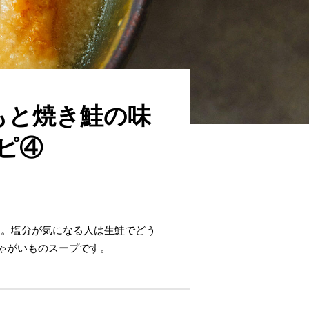
もと焼き鮭の味
ピ④
に。塩分が気になる人は生鮭でどう
ゃがいものスープです。