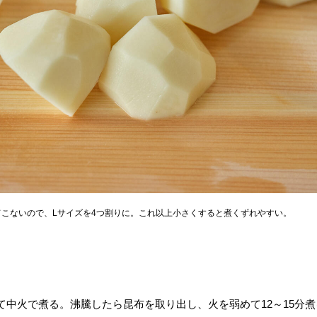
こないので、Lサイズを4つ割りに。これ以上小さくすると煮くずれやすい。
中火で煮る。沸騰したら昆布を取り出し、火を弱めて12～15分