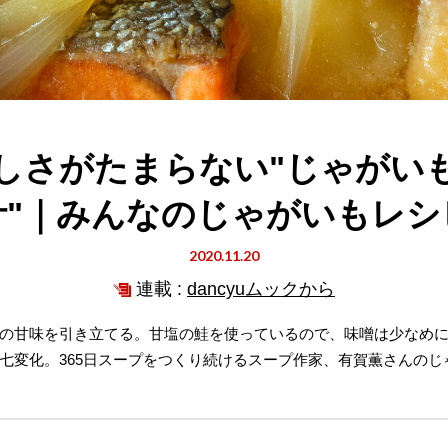
しさがたまらない"じゃがい
汁"｜みんなのじゃがいもレシ
2020.11.20
連載 :
dancyuムックから
の甘味を引き立てる。甘塩の鮭を使っているので、味噌は少なめ
七変化。365日スープをつくり続けるスープ作家、有賀薫さんのじ