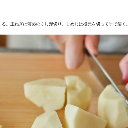
する。玉ねぎは薄めのくし形切り、しめじは根元を切って手で裂く