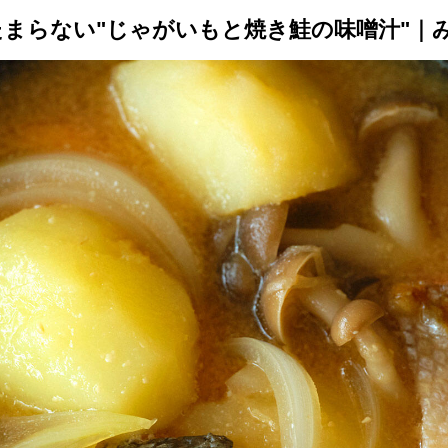
まらない"じゃがいもと焼き鮭の味噌汁"｜
トップ
プロが教えるレシピ
厳選！店探し
食のストーリー