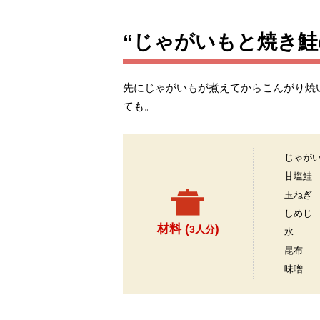
“じゃがいもと焼き鮭
先にじゃがいもが煮えてからこんがり焼
ても。
じゃが
甘塩鮭
玉ねぎ
しめじ
材料 (
)
3人分
水
昆布
味噌