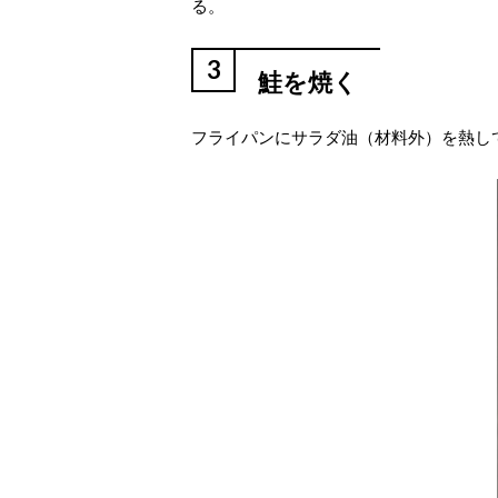
る。
3
鮭を焼く
フライパンにサラダ油（材料外）を熱し