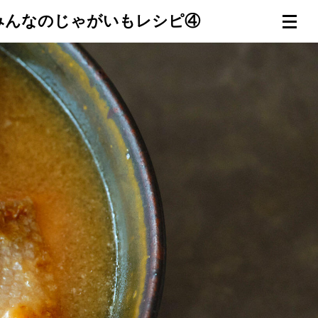
みんなのじゃがいもレシピ④
連載一覧
倶楽部入会
（無料）
ログイン
検索
メニュー