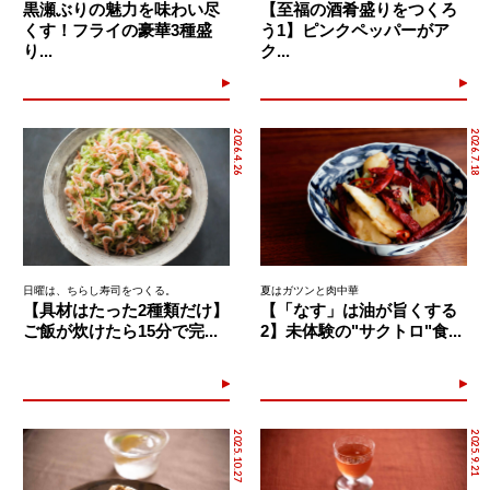
黒瀬ぶりの魅力を味わい尽
【至福の酒肴盛りをつくろ
くす！フライの豪華3種盛
う1】ピンクペッパーがア
り...
ク...
2026.4.26
2026.7.18
日曜は、ちらし寿司をつくる。
夏はガツンと肉中華
【具材はたった2種類だけ】
【「なす」は油が旨くする
ご飯が炊けたら15分で完...
2】未体験の"サクトロ"食...
2025.10.27
2025.9.21