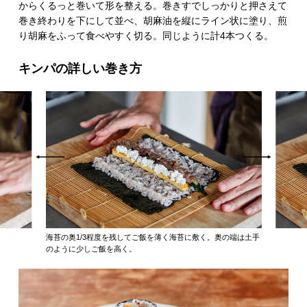
からくるっと巻いて形を整える。巻きすでしっかりと押さえて
巻き終わりを下にして並べ、胡麻油を縦にライン状に塗り、煎
り胡麻をふって食べやすく切る。同じように計4本つくる。
キンパの詳しい巻き方
海苔の奥1/3程度を残してご飯を薄く海苔に敷く。奥の端は土手
のように少しご飯を高く。