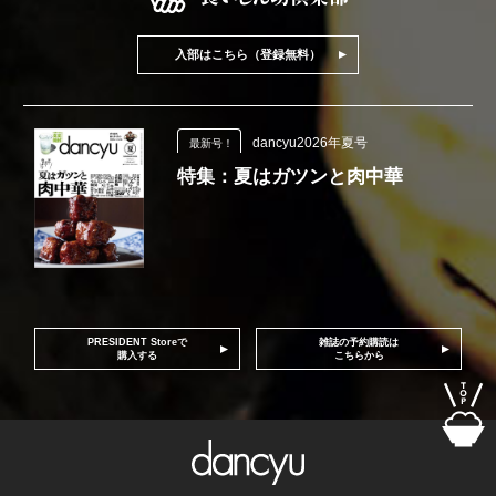
入部はこちら（登録無料）
dancyu2026年夏号
最新号！
特集：夏はガツンと肉中華
PRESIDENT Storeで
雑誌の予約購読は
購入する
こちらから