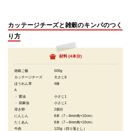
カッテージチーズと雑穀のキンパのつく
り方
材料 (
4本分
)
雑穀ご飯
500g
カッテージチーズ
大さじ8
ほうれん草
4株
A
・ 醤油
小さじ1
・ 胡麻油
小さじ1
溶き卵
2個分
にんじん
8本（7～8mm角×10cm）
たくあん
8本（7～8mm角×10cm）
牛肉
120g（切り落とし）