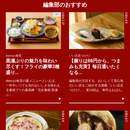
編集部のおすすめ
2026.7.27
2026.8.8
AD
dancyu食堂
いい店見つけた!
黒瀬ぶりの魅力を味わい
【握りは88円から、つま
尽くす！フライの豪華3種
みも充実】毎日通いたく
盛り...
なる...
dancyu食堂の夏メニューといえば、
編集部が注目する、おいしくて居心地
一年中いつでも旬のおいしさを味わえ
のいい店をご紹介する連載「いい店見
る養殖ブリの最高峰「完全養殖 黒瀬
つけた!」。第14回は、寿司もおばん..
ぶ..
2026.8.8
2026.8.7