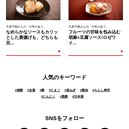
大原千鶴さんの「今宵のあて」
大原千鶴さんの「今宵のあて」
なめらかなソースもカリッ
フルーツの甘味を包み込む
とした唐揚げも、どちらも
胡麻×豆腐ソース!ロゼワ
豆...
イ...
人気のキーワード
#
焼酎
#
生姜
#
酢
#
たまご
#
長ねぎ
#
豚肉
#
ちらし寿司
#
にんにく
#
黒酢
#
日本酒
SNSをフォロー