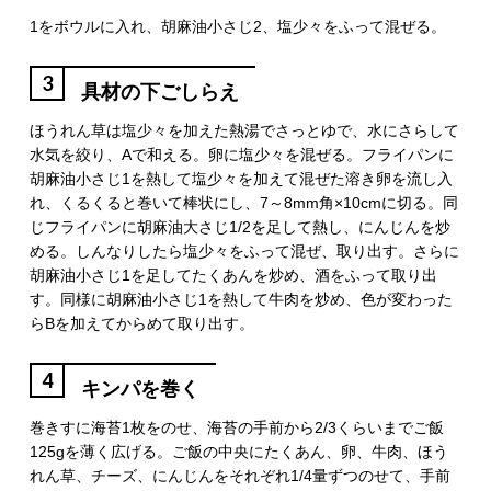
1をボウルに入れ、胡麻油小さじ2、塩少々をふって混ぜる。
3
具材の下ごしらえ
ほうれん草は塩少々を加えた熱湯でさっとゆで、水にさらして
水気を絞り、Aで和える。卵に塩少々を混ぜる。フライパンに
胡麻油小さじ1を熱して塩少々を加えて混ぜた溶き卵を流し入
れ、くるくると巻いて棒状にし、7～8mm角×10cmに切る。同
じフライパンに胡麻油大さじ1/2を足して熱し、にんじんを炒
める。しんなりしたら塩少々をふって混ぜ、取り出す。さらに
胡麻油小さじ1を足してたくあんを炒め、酒をふって取り出
す。同様に胡麻油小さじ1を熱して牛肉を炒め、色が変わった
らBを加えてからめて取り出す。
4
キンパを巻く
巻きすに海苔1枚をのせ、海苔の手前から2/3くらいまでご飯
125gを薄く広げる。ご飯の中央にたくあん、卵、牛肉、ほう
れん草、チーズ、にんじんをそれぞれ1/4量ずつのせて、手前