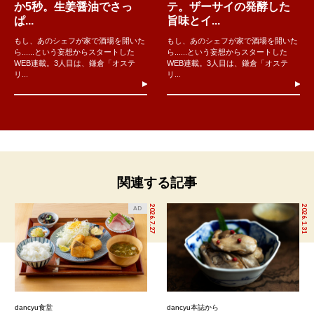
か5秒。生姜醤油でさっ
テ。ザーサイの発酵した
ぱ...
旨味とイ...
もし、あのシェフが家で酒場を開いた
もし、あのシェフが家で酒場を開いた
ら......という妄想からスタートした
ら......という妄想からスタートした
WEB連載。3人目は、鎌倉「オステ
WEB連載。3人目は、鎌倉「オステ
リ...
リ...
関連する記事
2026.7.27
2026.1.31
AD
dancyu食堂
dancyu本誌から