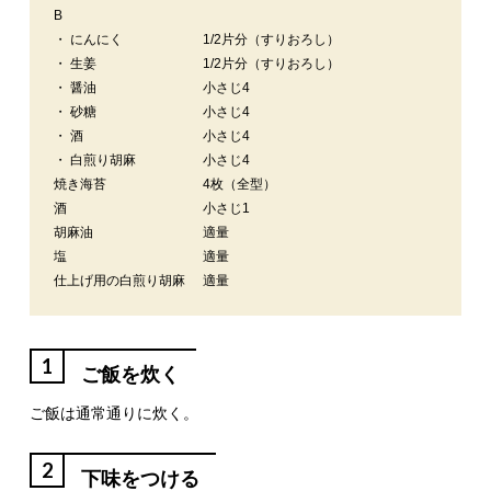
B
・ にんにく
1/2片分（すりおろし）
・ 生姜
1/2片分（すりおろし）
・ 醤油
小さじ4
・ 砂糖
小さじ4
・ 酒
小さじ4
・ 白煎り胡麻
小さじ4
焼き海苔
4枚（全型）
酒
小さじ1
胡麻油
適量
塩
適量
仕上げ用の白煎り胡麻
適量
1
ご飯を炊く
ご飯は通常通りに炊く。
2
下味をつける