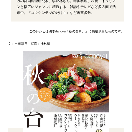
みの韓国料理研究家、李映林さん。韓国料理、和食、イタリア
ンと幅広いジャンルに精通する。雑誌やテレビなど多方面で活
躍中。『コウケンテツのだけ弁』など著書多数。
このレシピは四季dancyu「秋の台所。」に掲載されたものです。
文：吉田彩乃 写真：神林環