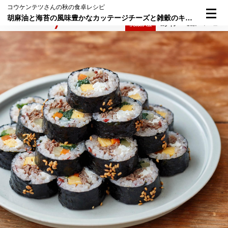
コウケンテツさんの秋の食卓レシピ
胡麻油と海苔の風味豊かなカッテージチーズと雑穀のキンパ
検索
メニュー
倶楽部入会
ログイン