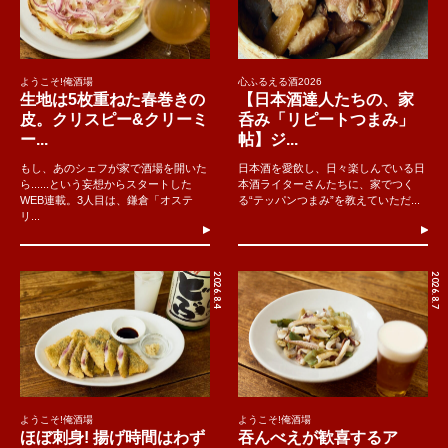
ようこそ!俺酒場
心ふるえる酒2026
生地は5枚重ねた春巻きの
【日本酒達人たちの、家
皮。クリスピー&クリーミ
呑み「リピートつまみ」
ー...
帖】ジ...
もし、あのシェフが家で酒場を開いた
日本酒を愛飲し、日々楽しんでいる日
ら......という妄想からスタートした
本酒ライターさんたちに、家でつく
WEB連載。3人目は、鎌倉「オステ
る“テッパンつまみ”を教えていただ...
リ...
2026.8.4
2026.8.7
ようこそ!俺酒場
ようこそ!俺酒場
ほぼ刺身! 揚げ時間はわず
吞んべえが歓喜するア