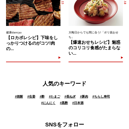
健康dancyu
大晦日からでも間に合う!「ポリ袋おせ
【ロカボレシピ】下味をし
ち」
【爆速おせちレシピ】魅惑
っかりつけるのがコツ!肉
のコリコリ食感がたまらな
の...
い...
人気のキーワード
#
焼酎
#
生姜
#
酢
#
たまご
#
長ねぎ
#
豚肉
#
ちらし寿司
#
にんにく
#
黒酢
#
日本酒
SNSをフォロー