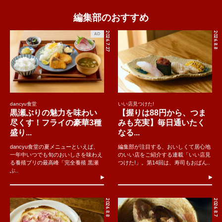
編集部のおすすめ
2026.7.27
2026.8.8
AD
dancyu食堂
いい店見つけた!
黒瀬ぶりの魅力を味わい
【握りは88円から、つま
尽くす！フライの豪華3種
みも充実】毎日通いたく
盛り...
なる...
dancyu食堂の夏メニューといえば、
編集部が注目する、おいしくて居心地
一年中いつでも旬のおいしさを味わえ
のいい店をご紹介する連載「いい店見
る養殖ブリの最高峰「完全養殖 黒瀬
つけた!」。第14回は、寿司もおばん..
ぶ..
2026.8.8
2026.8.7