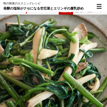
秋の味覚のエスニックレシピ
発酵の塩味がクセになる空芯菜とエリンギの腐乳炒め
検索
メニュー
倶楽部入会
ログイン