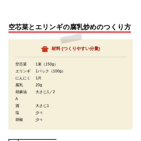
空芯菜とエリンギの腐乳炒めのつくり方
材料 (
つくりやすい分量
)
空芯菜
1束（150g）
エリンギ
1パック（100g）
にんにく
1片
腐乳
20g
胡麻油
大さじ1／2
A
酒
大さじ1
塩
少々
胡椒
少々