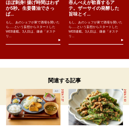
ほぼ刺身! 揚げ時間はわず
吞んべえが歓喜するア
か5秒。生姜醤油でさっ
テ。ザーサイの発酵した
ぱ...
旨味とイ...
もし、あのシェフが家で酒場を開いた
もし、あのシェフが家で酒場を開いた
ら......という妄想からスタートした
ら......という妄想からスタートした
WEB連載。3人目は、鎌倉「オステ
WEB連載。3人目は、鎌倉「オステ
リ...
リ...
関連する記事
2026.7.27
2026.5.13
AD