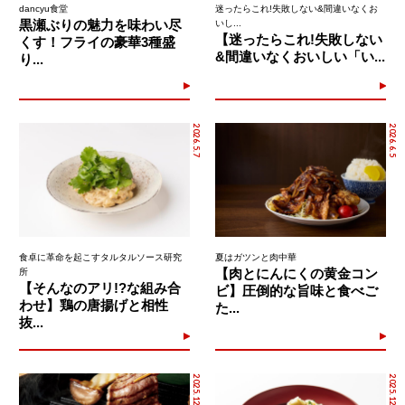
dancyu食堂
迷ったらこれ!失敗しない&間違いなくお
黒瀬ぶりの魅力を味わい尽
いし...
【迷ったらこれ!失敗しない
くす！フライの豪華3種盛
&間違いなくおいしい「い...
り...
2026.5.7
2026.6.5
食卓に革命を起こすタルタルソース研究
夏はガツンと肉中華
【肉とにんにくの黄金コン
所
【そんなのアリ!?な組み合
ビ】圧倒的な旨味と食べご
わせ】鶏の唐揚げと相性
た...
抜...
2025.12.15
2025.12.18