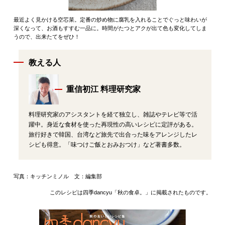
最近よく見かける空芯菜。定番の炒め物に腐乳を入れることでぐっと味わいが
深くなって、お酒もすすむ一品に。時間がたつとアクが出て色も変化してしま
うので、出来たてをぜひ！
教える人
重信初江 料理研究家
料理研究家のアシスタントを経て独立し、雑誌やテレビ等で活
躍中。身近な食材を使った再現性の高いレシピに定評がある。
旅行好きで韓国、台湾など旅先で出合った味をアレンジしたレ
シピも得意。「味つけご飯とおみおつけ」など著書多数。
写真：キッチンミノル 文：編集部
このレシピは四季dancyu「秋の食卓。」に掲載されたものです。