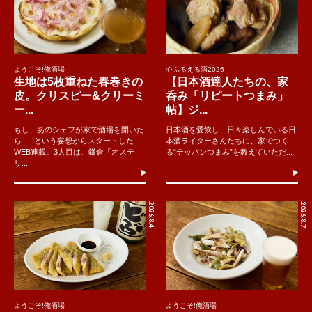
ようこそ!俺酒場
心ふるえる酒2026
生地は5枚重ねた春巻きの
【日本酒達人たちの、家
皮。クリスピー&クリーミ
呑み「リピートつまみ」
ー...
帖】ジ...
もし、あのシェフが家で酒場を開いた
日本酒を愛飲し、日々楽しんでいる日
ら......という妄想からスタートした
本酒ライターさんたちに、家でつく
WEB連載。3人目は、鎌倉「オステ
る“テッパンつまみ”を教えていただ...
リ...
2026.8.4
2026.8.7
ようこそ!俺酒場
ようこそ!俺酒場