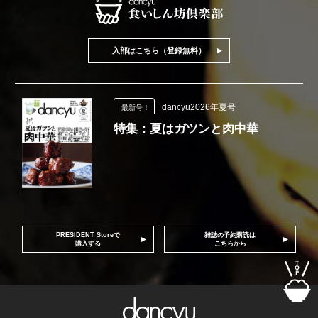
入部はこちら（登録無料）
dancyu2026年夏号
最新号！
特集：夏はガツンと肉中華
PRESIDENT Storeで
雑誌の予約購読は
購入する
こちらから