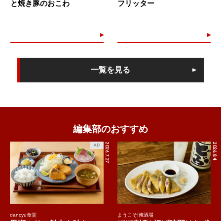
と焼き豚のおこわ
フリッター
一覧を見る
編集部のおすすめ
2026.7.27
2026.8.4
AD
dancyu食堂
ようこそ!俺酒場