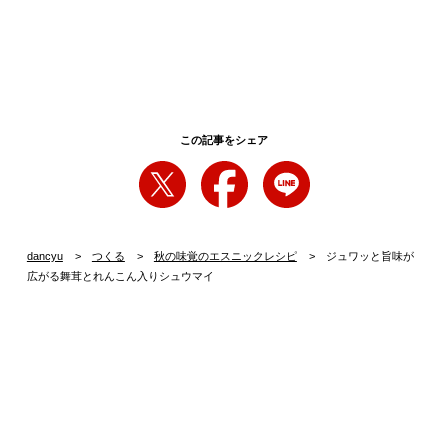
この記事をシェア
dancyu
つくる
秋の味覚のエスニックレシピ
ジュワッと旨味が
広がる舞茸とれんこん入りシュウマイ