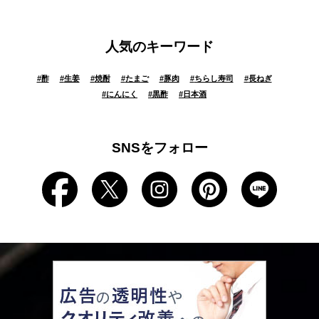
人気のキーワード
#
酢
#
生姜
#
焼酎
#
たまご
#
豚肉
#
ちらし寿司
#
長ねぎ
#
にんにく
#
黒酢
#
日本酒
SNSをフォロー