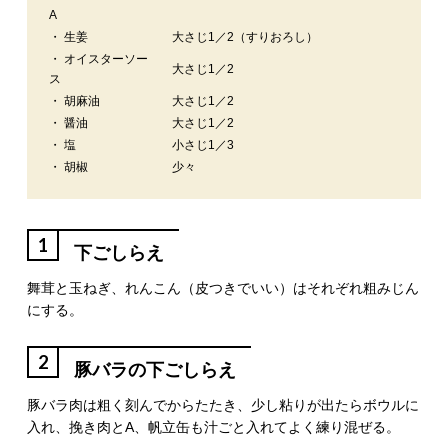
A
・ 生姜
大さじ1／2（すりおろし）
・ オイスターソー
大さじ1／2
ス
・ 胡麻油
大さじ1／2
・ 醤油
大さじ1／2
・ 塩
小さじ1／3
・ 胡椒
少々
1
下ごしらえ
舞茸と玉ねぎ、れんこん（皮つきでいい）はそれぞれ粗みじん
にする。
2
豚バラの下ごしらえ
豚バラ肉は粗く刻んでからたたき、少し粘りが出たらボウルに
入れ、挽き肉とA、帆立缶も汁ごと入れてよく練り混ぜる。