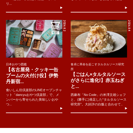
リ...
2026.8.2
2026.8.4
日本おやつ図鑑
食卓に革命を起こすタルタルソース研究
【名古屋発・クッキー缶
所
【ごはん×タルタルソース
ブームの火付け役】伊勢
がさらに進化!】赤玉ねぎ
丹新宿...
と...
食いしん坊倶楽部のLINEオープンチャ
ット「dancyuおやつ倶楽部」で、メ
西麻布「No Code」の米澤文雄シェフ
ンバーから寄せられた美味しいおや
と、(勝手に)発足した“タルタルソース
つ...
研究所”。大好評の白飯と合わせて..