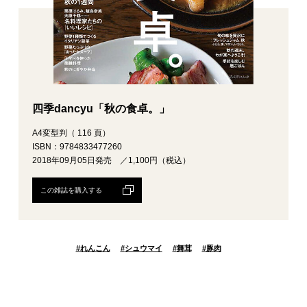
四季dancyu「秋の食卓。」
A4変型判（ 116 頁）
ISBN：9784833477260
2018年09月05日発売 ／1,100円（税込）
この雑誌を購入する
#
れんこん
#
シュウマイ
#
舞茸
#
豚肉