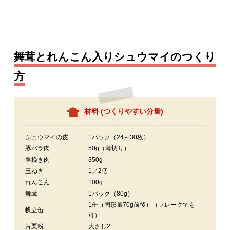
舞茸とれんこん入りシュウマイのつくり
方
材料 (
つくりやすい分量
)
シュウマイの皮
1パック（24～30枚）
豚バラ肉
50g（薄切り）
豚挽き肉
350g
玉ねぎ
1／2個
れんこん
100g
舞茸
1パック（80g）
1缶（固形量70g前後）（フレークでも
帆立缶
可）
片栗粉
大さじ2