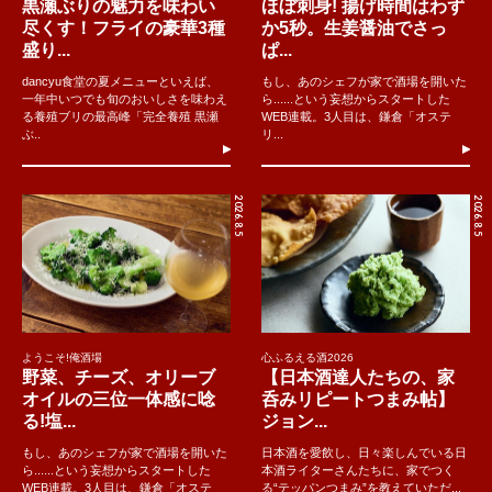
黒瀬ぶりの魅力を味わい
ほぼ刺身! 揚げ時間はわず
尽くす！フライの豪華3種
か5秒。生姜醤油でさっ
盛り...
ぱ...
dancyu食堂の夏メニューといえば、
もし、あのシェフが家で酒場を開いた
一年中いつでも旬のおいしさを味わえ
ら......という妄想からスタートした
る養殖ブリの最高峰「完全養殖 黒瀬
WEB連載。3人目は、鎌倉「オステ
ぶ..
リ...
2026.8.5
2026.8.5
ようこそ!俺酒場
心ふるえる酒2026
野菜、チーズ、オリーブ
【日本酒達人たちの、家
オイルの三位一体感に唸
呑みリピートつまみ帖】
る!塩...
ジョン...
もし、あのシェフが家で酒場を開いた
日本酒を愛飲し、日々楽しんでいる日
ら......という妄想からスタートした
本酒ライターさんたちに、家でつく
WEB連載。3人目は、鎌倉「オステ
る“テッパンつまみ”を教えていただ...