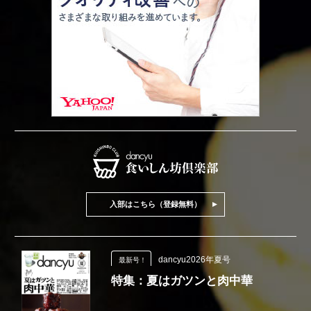
入部はこちら（登録無料）
dancyu2026年夏号
最新号！
特集：夏はガツンと肉中華