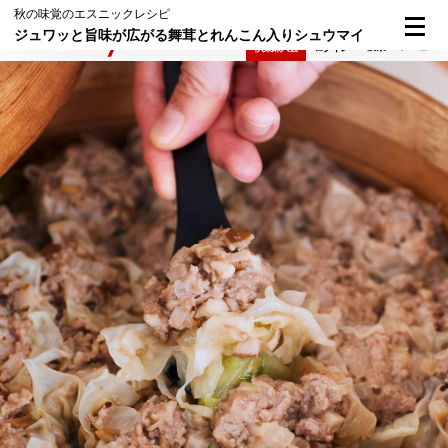
秋の味覚のエスニックレシピ
ジュワッと旨味が広がる舞茸とれんこん入りシュウマイ
検索
メニュー
倶楽部入会
ログイン