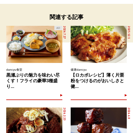
関連する記事
2026.7.27
2025.12.1
AD
dancyu食堂
健康dancyu
黒瀬ぶりの魅力を味わい尽
【ロカボレシピ】薄く片栗
くす！フライの豪華3種盛
粉をつけるのがおいしさと
り...
健...
2026.2.23
2026.6.8