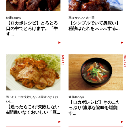
健康dancyu
夏はガツンと肉中華
【ロカボレシピ】とろとろ
【シンプルでいて奥深い】
口の中でとろけます。「牛
秘訣はたれを○○○○○する...
す...
2026.7.1
2026.6.29
迷ったらこれ!失敗しない&間違いなくお
健康dancyu
【ロカボレシピ】きのこた
いし...
【迷ったらこれ!失敗しない
っぷり!濃厚な旨味を堪能
&間違いなくおいしい「豚...
す...