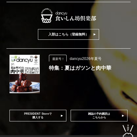
入部はこちら（登録無料）
dancyu2026年夏号
最新号！
特集：夏はガツンと肉中華
PRESIDENT Storeで
雑誌の予約購読は
購入する
こちらから