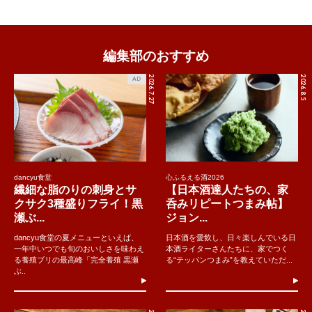
編集部のおすすめ
2026.7.27
2026.8.5
AD
dancyu食堂
心ふるえる酒2026
繊細な脂のりの刺身とサ
【日本酒達人たちの、家
クサク3種盛りフライ！黒
呑みリピートつまみ帖】
瀬ぶ...
ジョン...
dancyu食堂の夏メニューといえば、
日本酒を愛飲し、日々楽しんでいる日
一年中いつでも旬のおいしさを味わえ
本酒ライターさんたちに、家でつく
る養殖ブリの最高峰「完全養殖 黒瀬
る“テッパンつまみ”を教えていただ...
ぶ..