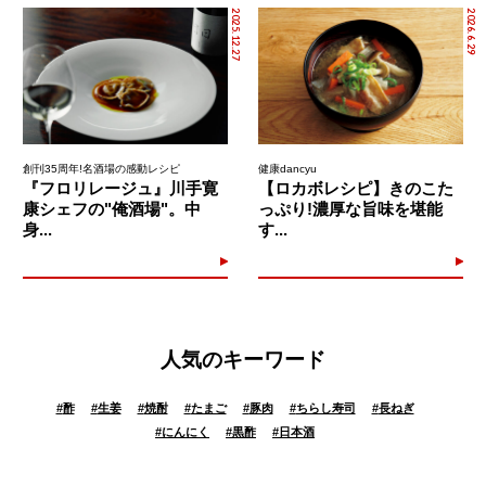
2025.12.27
2026.6.29
創刊35周年!名酒場の感動レシピ
健康dancyu
『フロリレージュ』川手寛
【ロカボレシピ】きのこた
康シェフの"俺酒場"。中
っぷり!濃厚な旨味を堪能
身...
す...
人気のキーワード
#
酢
#
生姜
#
焼酎
#
たまご
#
豚肉
#
ちらし寿司
#
長ねぎ
#
にんにく
#
黒酢
#
日本酒