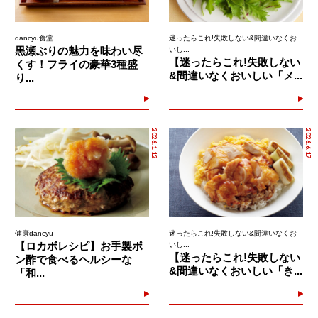
dancyu食堂
迷ったらこれ!失敗しない&間違いなくお
黒瀬ぶりの魅力を味わい尽
いし...
【迷ったらこれ!失敗しない
くす！フライの豪華3種盛
&間違いなくおいしい「メ...
り...
2026.1.12
2026.6.17
健康dancyu
迷ったらこれ!失敗しない&間違いなくお
【ロカボレシピ】お手製ポ
いし...
【迷ったらこれ!失敗しない
ン酢で食べるヘルシーな
&間違いなくおいしい「き...
「和...