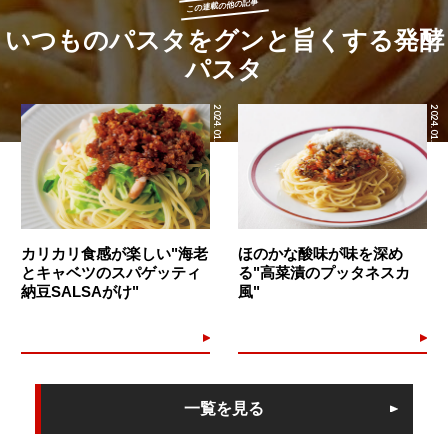
この連載の他の記事
いつものパスタをグンと旨くする発酵
パスタ
2024.01.17
2024.01.15
カリカリ食感が楽しい"海老
ほのかな酸味が味を深め
とキャベツのスパゲッティ
る"高菜漬のプッタネスカ
納豆SALSAがけ"
風"
一覧を見る