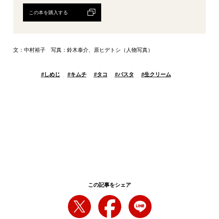
この本を購入する
文：中村裕子 写真：鈴木泰介、原ヒデトシ（人物写真）
#
しめじ
#
キムチ
#
タコ
#
パスタ
#
生クリーム
この記事をシェア