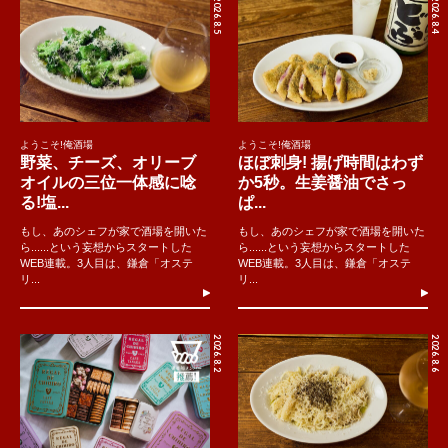
2026.8.5
2026.8.4
ようこそ!俺酒場
ようこそ!俺酒場
野菜、チーズ、オリーブ
ほぼ刺身! 揚げ時間はわず
オイルの三位一体感に唸
か5秒。生姜醤油でさっ
る!塩...
ぱ...
もし、あのシェフが家で酒場を開いた
もし、あのシェフが家で酒場を開いた
ら......という妄想からスタートした
ら......という妄想からスタートした
WEB連載。3人目は、鎌倉「オステ
WEB連載。3人目は、鎌倉「オステ
リ...
リ...
2026.8.2
2026.8.6