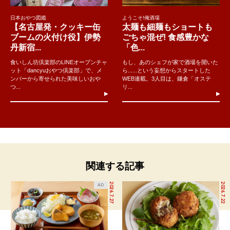
日本おやつ図鑑
ようこそ!俺酒場
【名古屋発・クッキー缶
太麺も細麺もショートも
ブームの火付け役】伊勢
ごちゃ混ぜ! 食感豊かな
丹新宿...
「色...
食いしん坊倶楽部のLINEオープンチャ
もし、あのシェフが家で酒場を開いた
ット「dancyuおやつ倶楽部」で、メ
ら......という妄想からスタートした
ンバーから寄せられた美味しいおや
WEB連載。3人目は、鎌倉「オステ
つ...
リ...
関連する記事
2026.7.27
2026.7.22
AD