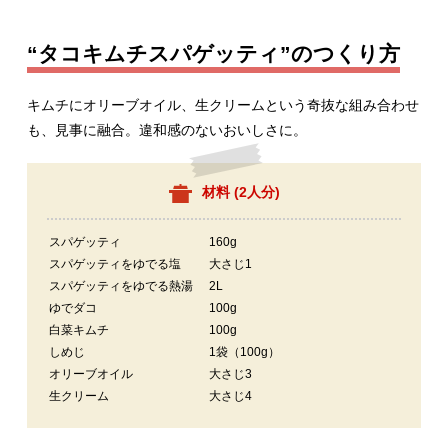
“タコキムチスパゲッティ”のつくり方
キムチにオリーブオイル、生クリームという奇抜な組み合わせ
も、見事に融合。違和感のないおいしさに。
材料 (
2人分
)
スパゲッティ
160g
スパゲッティをゆでる塩
大さじ1
スパゲッティをゆでる熱湯
2L
ゆでダコ
100g
白菜キムチ
100g
しめじ
1袋（100g）
オリーブオイル
大さじ3
生クリーム
大さじ4