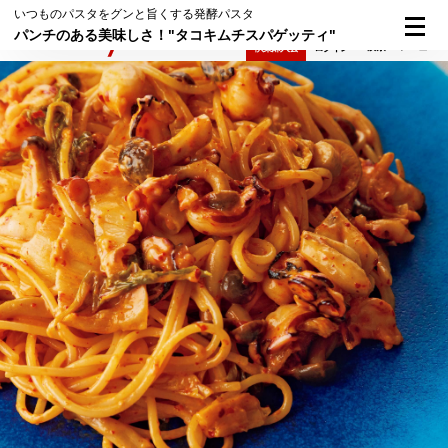
いつものパスタをグンと旨くする発酵パスタ
パンチのある美味しさ！"タコキムチスパゲッティ"
検索
メニュー
倶楽部入会
ログイン