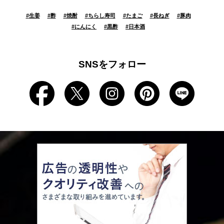
#
生姜
#
酢
#
焼酎
#
ちらし寿司
#
たまご
#
長ねぎ
#
豚肉
#
にんにく
#
黒酢
#
日本酒
SNSをフォロー