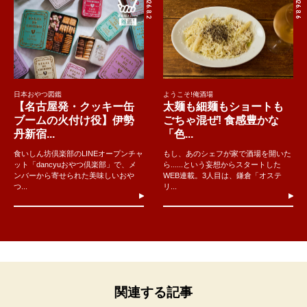
2026.8.2
2026.8.6
日本おやつ図鑑
ようこそ!俺酒場
【名古屋発・クッキー缶
太麺も細麺もショートも
ブームの火付け役】伊勢
ごちゃ混ぜ! 食感豊かな
丹新宿...
「色...
食いしん坊倶楽部のLINEオープンチャ
もし、あのシェフが家で酒場を開いた
ット「dancyuおやつ倶楽部」で、メ
ら......という妄想からスタートした
ンバーから寄せられた美味しいおや
WEB連載。3人目は、鎌倉「オステ
つ...
リ...
関連する記事