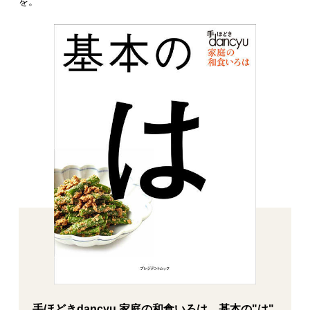
を。
手ほどきdancyu 家庭の和食いろは 基本の"は"