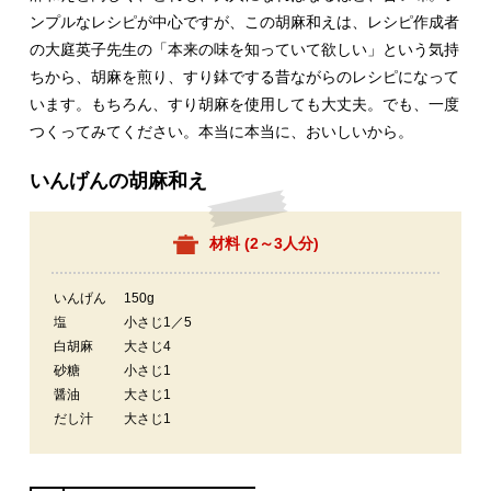
ンプルなレシピが中心ですが、この胡麻和えは、レシピ作成者
の大庭英子先生の「本来の味を知っていて欲しい」という気持
ちから、胡麻を煎り、すり鉢でする昔ながらのレシピになって
います。もちろん、すり胡麻を使用しても大丈夫。でも、一度
つくってみてください。本当に本当に、おいしいから。
いんげんの胡麻和え
材料 (
2～3人分
)
いんげん
150g
塩
小さじ1／5
白胡麻
大さじ4
砂糖
小さじ1
醤油
大さじ1
だし汁
大さじ1