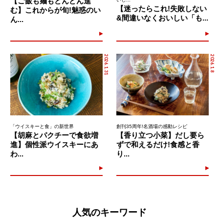
【ご飯も麺もどんどん進
【迷ったらこれ!失敗しない
む】これからが旬!魅惑のい
&間違いなくおいしい「も...
ん...
2026.1.31
2026.1.8
「ウイスキーと食」の新世界
創刊35周年!名酒場の感動レシピ
【胡麻とパクチーで食欲増
【香り立つ小菜】だし要ら
進】個性派ウイスキーにあ
ずで和えるだけ!食感と香
わ...
り...
人気のキーワード