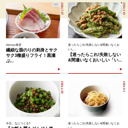
2026.7.27
2026.5.13
AD
dancyu食堂
迷ったらこれ!失敗しない&間違いなくお
繊細な脂のりの刺身とサク
いし...
【迷ったらこれ!失敗しない
サク3種盛りフライ！黒瀬
&間違いなくおいしい「い...
ぶ...
2026.6.30
2026.8.5
今日、なにつくる?
迷ったらこれ!失敗しない&間違いなくお
いし...