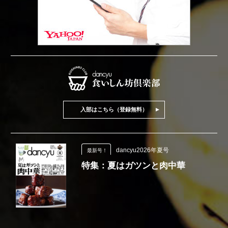
入部はこちら（登録無料）
dancyu2026年夏号
最新号！
特集：夏はガツンと肉中華