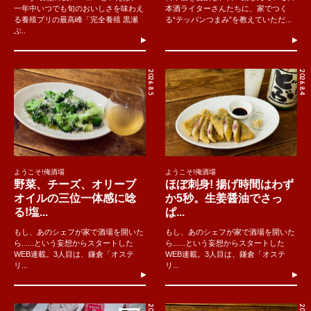
一年中いつでも旬のおいしさを味わえ
本酒ライターさんたちに、家でつく
る養殖ブリの最高峰「完全養殖 黒瀬
る“テッパンつまみ”を教えていただ...
ぶ..
2026.8.5
2026.8.4
ようこそ!俺酒場
ようこそ!俺酒場
野菜、チーズ、オリーブ
ほぼ刺身! 揚げ時間はわず
オイルの三位一体感に唸
か5秒。生姜醤油でさっ
る!塩...
ぱ...
もし、あのシェフが家で酒場を開いた
もし、あのシェフが家で酒場を開いた
ら......という妄想からスタートした
ら......という妄想からスタートした
WEB連載。3人目は、鎌倉「オステ
WEB連載。3人目は、鎌倉「オステ
リ...
リ...