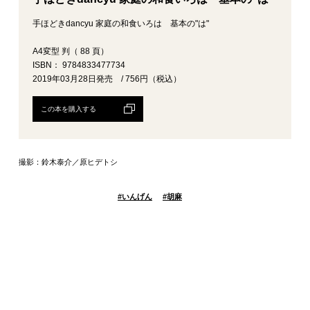
手ほどきdancyu 家庭の和食いろは 基本の"は"
A4変型 判（ 88 頁）
ISBN： 9784833477734
2019年03月28日発売 / 756円（税込）
この本を購入する
撮影：鈴木泰介／原ヒデトシ
#
いんげん
#
胡麻