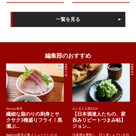
一覧を見る
編集部のおすすめ
2026.7.27
2026.8.5
AD
dancyu食堂
心ふるえる酒2026
繊細な脂のりの刺身とサ
【日本酒達人たちの、家
クサク3種盛りフライ！黒
呑みリピートつまみ帖】
瀬ぶ...
ジョン...
dancyu食堂の夏メニューといえば、
日本酒を愛飲し、日々楽しんでいる日