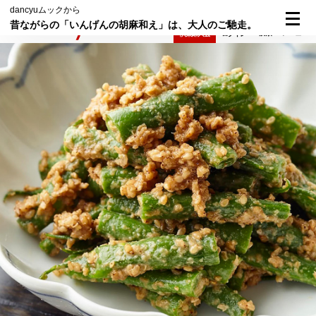
dancyuムックから
昔ながらの「いんげんの胡麻和え」は、大人のご馳走。
検索
メニュー
倶楽部入会
ログイン