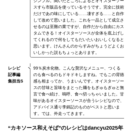
シンプル。聞いたところによるとオイスターソー
スすら市販品を使っているそうです。完全に技術
だけであの味にしている……凄すぎる……と自作
して改めて思いました。これを一品として成立さ
せるのは至難の業ですが、自作だから自由にカス
タムできる！オイスターソースが全体を底上げし
てくれるので何をしてもだいたいおいしくなると
思います。けんさんのからすみがちょうどよくお
いしかった説もちょっとあります。
レシピ
99％炭水化物。こんな贅沢なメニュー、つくる
記事編
のも食べるのもドキドキしますね。でもこの背徳
集担当S
感も相まってか、うまいんです。オイスターソー
スの甘味と旨味をまとった麺をもぎゅもぎゅと無
言で食べ続け、嗚呼、食べ切っちゃいました。甘
味があるオイスターソースが合うレシピなので、
アドバイス通り李錦記のものがベストと思いま
す。では、外走ってきます。
“カキソース和えそば”のレシピはdancyu2025年