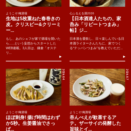
ようこそ!俺酒場
心ふるえる酒2026
生地は5枚重ねた春巻きの
【日本酒達人たちの、家
皮。クリスピー&クリーミ
呑み「リピートつまみ」
ー...
帖】ジ...
もし、あのシェフが家で酒場を開いた
日本酒を愛飲し、日々楽しんでいる日
ら......という妄想からスタートした
本酒ライターさんたちに、家でつく
WEB連載。3人目は、鎌倉「オステ
る“テッパンつまみ”を教えていただ...
リ...
2026.8.4
2026.8.7
ようこそ!俺酒場
ようこそ!俺酒場
ほぼ刺身! 揚げ時間はわず
吞んべえが歓喜するア
か5秒。生姜醤油でさっ
テ。ザーサイの発酵した
ぱ...
旨味とイ...