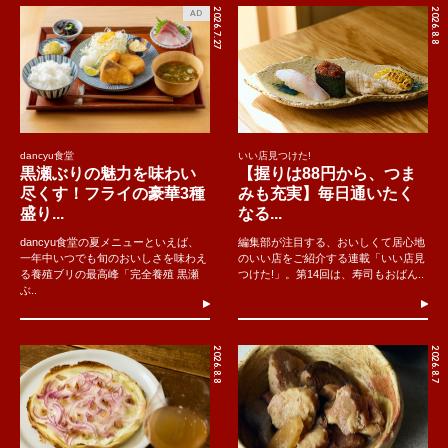
2026.7.27
2026.8.8
AD
dancyu食堂
いい店見つけた!
黒瀬ぶりの魅力を味わい
【握りは88円から、つま
尽くす！フライの豪華3種
みも充実】毎日通いたく
盛り...
なる...
dancyu食堂の夏メニューといえば、
編集部が注目する、おいしくて居心地
一年中いつでも旬のおいしさを味わえ
のいい店をご紹介する連載「いい店見
る養殖ブリの最高峰「完全養殖 黒瀬
つけた!」。第14回は、寿司もおばん..
ぶ..
2026.8.8
2026.8.7