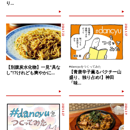
り...
2026.7.22
2026.1.17
【別腹炭水化物】一見"具な
#dancyuをつくってみた
【青唐辛子薫るパクチー山
し"!?けれども爽やかに...
盛り、独り占め!】神田
「味...
2025.8.27
2026.3.9