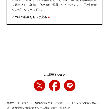
野郎Aチーム”のサックス奏者としても活躍。食に関するルポ漫画
を得意とし、著書に『いつか中華屋でチャーハンを』『学生食堂
ワンダフルワールド』。
この人の記事をもっと見る
この記事をシェア
dancyu
読む
#dancyuをつくってみた
【シンプルすぎて怖い
よ】老舗中華の逸品"カキソース和えそば"できるかな