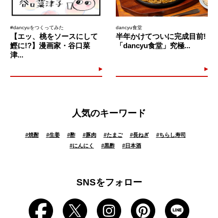
#dancyuをつくってみた
dancyu食堂
【エッ、桃をソースにして
半年かけてついに完成目前!
鰹に!?】漫画家・谷口菜
「dancyu食堂」究極...
津...
人気のキーワード
#
焼酎
#
生姜
#
酢
#
豚肉
#
たまご
#
長ねぎ
#
ちらし寿司
#
にんにく
#
黒酢
#
日本酒
SNSをフォロー