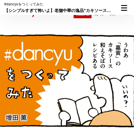
#dancyuをつくってみた
【シンプルすぎて怖いよ】老舗中華の逸品"カキソース和えそば"できるかな
検索
メニュー
倶楽部入会
ログイン