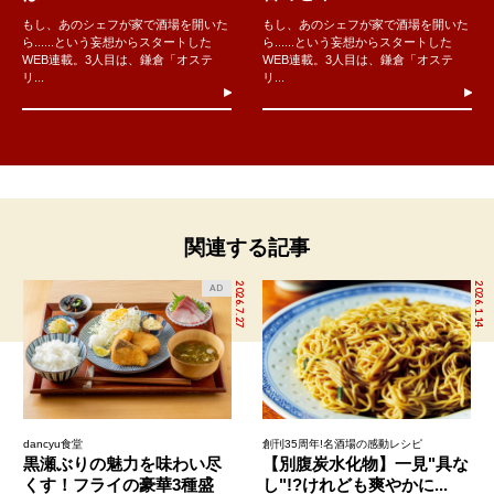
もし、あのシェフが家で酒場を開いた
もし、あのシェフが家で酒場を開いた
ら......という妄想からスタートした
ら......という妄想からスタートした
WEB連載。3人目は、鎌倉「オステ
WEB連載。3人目は、鎌倉「オステ
リ...
リ...
関連する記事
2026.7.27
2026.1.14
AD
dancyu食堂
創刊35周年!名酒場の感動レシピ
黒瀬ぶりの魅力を味わい尽
【別腹炭水化物】一見"具な
くす！フライの豪華3種盛
し"!?けれども爽やかに...