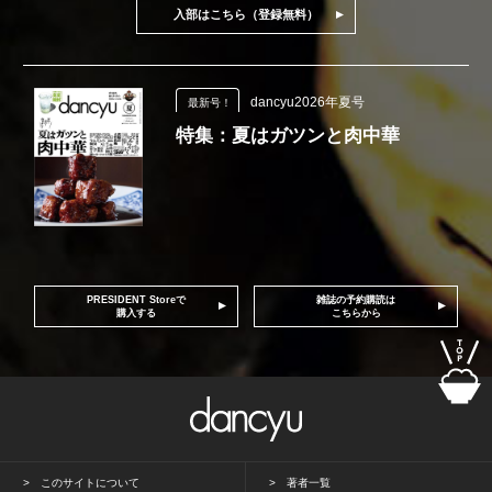
入部はこちら（登録無料）
dancyu2026年夏号
最新号！
特集：夏はガツンと肉中華
PRESIDENT Storeで
雑誌の予約購読は
購入する
こちらから
このサイトについて
著者一覧