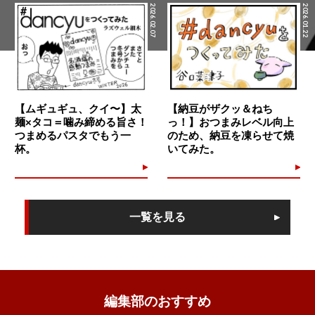
2026.02.07
2026.01.22
【ムギュギュ、クイ〜】太
【納豆がザクッ＆ねち
麺×タコ＝噛み締める旨さ！
っ！】おつまみレベル向上
つまめるパスタでもう一
のため、納豆を凍らせて焼
杯。
いてみた。
一覧を見る
編集部のおすすめ