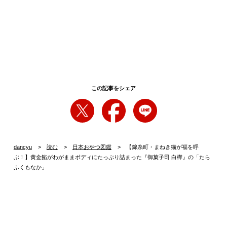
この記事をシェア
dancyu
読む
日本おやつ図鑑
【錦糸町・まねき猫が福を呼
ぶ！】黄金餡がわがままボディにたっぷり詰まった『御菓子司 白樺』の「たら
ふくもなか」