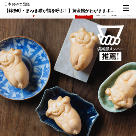
日本おやつ図鑑
【錦糸町・まねき猫が福を呼ぶ！】黄金餡がわがままボディにたっぷり詰まった『御菓子司 白樺』の「たらふくもなか」
検索
メニュー
倶楽部入会
ログイン