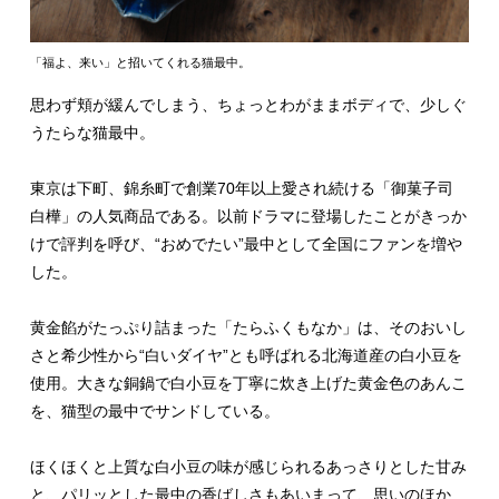
「福よ、来い」と招いてくれる猫最中。
思わず頬が緩んでしまう、ちょっとわがままボディで、少しぐ
うたらな猫最中。
東京は下町、錦糸町で創業70年以上愛され続ける「御菓子司
白樺」の人気商品である。以前ドラマに登場したことがきっか
けで評判を呼び、“おめでたい”最中として全国にファンを増や
した。
黄金餡がたっぷり詰まった「たらふくもなか」は、そのおいし
さと希少性から“白いダイヤ”とも呼ばれる北海道産の白小豆を
使用。大きな銅鍋で白小豆を丁寧に炊き上げた黄金色のあんこ
を、猫型の最中でサンドしている。
ほくほくと上質な白小豆の味が感じられるあっさりとした甘み
と、パリッとした最中の香ばしさもあいまって、思いのほか