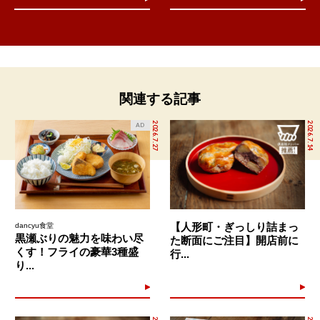
関連する記事
2026.7.27
2026.7.14
AD
【人形町・ぎっしり詰まっ
dancyu食堂
黒瀬ぶりの魅力を味わい尽
た断面にご注目】開店前に
くす！フライの豪華3種盛
行...
り...