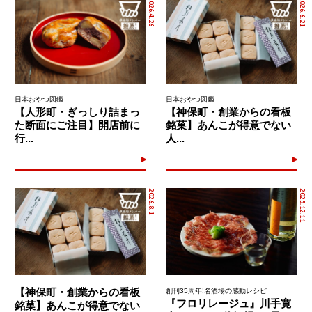
2026.4.26
2026.6.21
日本おやつ図鑑
日本おやつ図鑑
【人形町・ぎっしり詰まっ
【神保町・創業からの看板
た断面にご注目】開店前に
銘菓】あんこが得意でない
行...
人...
2026.8.1
2025.12.11
【神保町・創業からの看板
創刊35周年!名酒場の感動レシピ
『フロリレージュ』川手寛
銘菓】あんこが得意でない