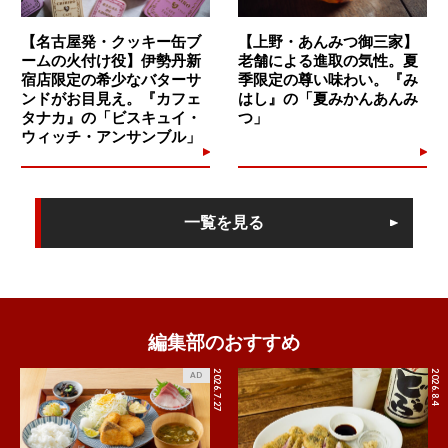
【名古屋発・クッキー缶ブ
【上野・あんみつ御三家】
ームの火付け役】伊勢丹新
老舗による進取の気性。夏
宿店限定の希少なバターサ
季限定の尊い味わい。『み
ンドがお目見え。『カフェ
はし』の「夏みかんあんみ
タナカ』の「ビスキュイ・
つ」
ウィッチ・アンサンブル」
一覧を見る
編集部のおすすめ
2026.7.27
2026.8.4
AD