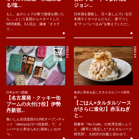
る!塩...
ジョン...
もし、あのシェフが家で酒場を開いた
日本酒を愛飲し、日々楽しんでいる日
ら......という妄想からスタートした
本酒ライターさんたちに、家でつく
WEB連載。3人目は、鎌倉「オステ
る“テッパンつまみ”を教えていただ...
リ...
2026.8.2
2026.8.4
日本おやつ図鑑
食卓に革命を起こすタルタルソース研究
【名古屋発・クッキー缶
所
【ごはん×タルタルソース
ブームの火付け役】伊勢
がさらに進化!】赤玉ねぎ
丹新宿...
と...
食いしん坊倶楽部のLINEオープンチャ
ット「dancyuおやつ倶楽部」で、メ
西麻布「No Code」の米澤文雄シェフ
ンバーから寄せられた美味しいおや
と、(勝手に)発足した“タルタルソース
つ...
研究所”。大好評の白飯と合わせて..