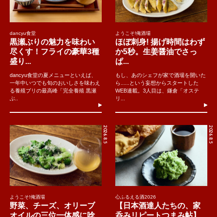
dancyu食堂
ようこそ!俺酒場
黒瀬ぶりの魅力を味わい
ほぼ刺身! 揚げ時間はわず
尽くす！フライの豪華3種
か5秒。生姜醤油でさっ
盛り...
ぱ...
dancyu食堂の夏メニューといえば、
もし、あのシェフが家で酒場を開いた
一年中いつでも旬のおいしさを味わえ
ら......という妄想からスタートした
る養殖ブリの最高峰「完全養殖 黒瀬
WEB連載。3人目は、鎌倉「オステ
ぶ..
リ...
2026.8.5
2026.8.5
ようこそ!俺酒場
心ふるえる酒2026
野菜、チーズ、オリーブ
【日本酒達人たちの、家
オイルの三位一体感に唸
呑みリピートつまみ帖】