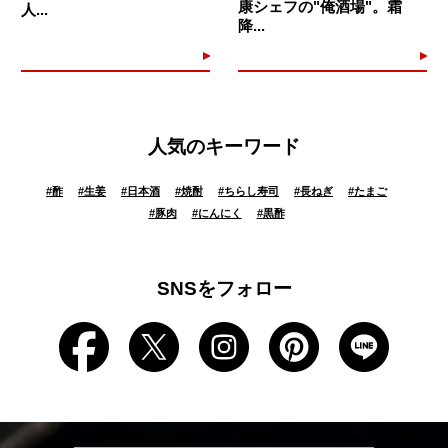
康シェフの"俺酒場"。霜
人...
降...
人気のキーワード
#
酢
#
生姜
#
日本酒
#
焼酎
#
ちらし寿司
#
長ねぎ
#
たまご
#
豚肉
#
にんにく
#
黒酢
SNSをフォロー