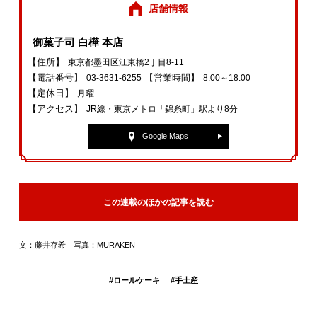
店舗情報
御菓子司 白樺 本店
【住所】
東京都墨田区江東橋2丁目8-11
【電話番号】
【営業時間】
03-3631-6255
8:00～18:00
【定休日】
月曜
【アクセス】
JR線・東京メトロ「錦糸町」駅より8分
Google Maps
この連載のほかの記事を読む
文：藤井存希 写真：MURAKEN
#
ロールケーキ
#
手土産