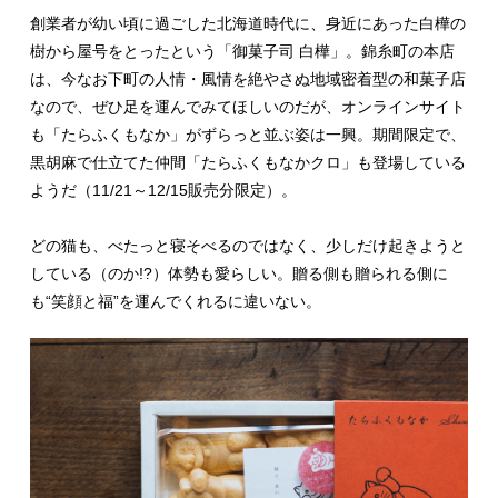
創業者が幼い頃に過ごした北海道時代に、身近にあった白樺の
樹から屋号をとったという「御菓子司 白樺」。錦糸町の本店
は、今なお下町の人情・風情を絶やさぬ地域密着型の和菓子店
なので、ぜひ足を運んでみてほしいのだが、オンラインサイト
も「たらふくもなか」がずらっと並ぶ姿は一興。期間限定で、
黒胡麻で仕立てた仲間「たらふくもなかクロ」も登場している
ようだ（11/21～12/15販売分限定）。
どの猫も、べたっと寝そべるのではなく、少しだけ起きようと
している（のか!?）体勢も愛らしい。贈る側も贈られる側に
も“笑顔と福”を運んでくれるに違いない。