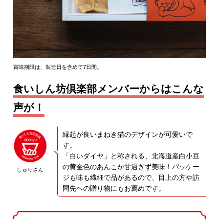
賞味期限は、製造日を含めて7日間。
食いしん坊倶楽部メンバーからはこんな
声が！
縁起が良いまねき猫のデザインが可愛いで
す。
「白いダイヤ」と称される、北海道産白小豆
の黄金色のあんこが甘過ぎず美味！パッケー
しゅりさん
ジも味も繊細で品があるので、目上の方や訪
問先への贈り物にもお薦めです。