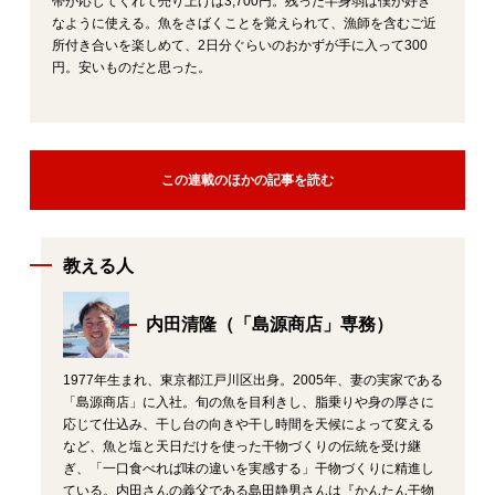
帯が応じてくれて売り上げは3,700円。残った半身弱は僕が好き
なように使える。魚をさばくことを覚えられて、漁師を含むご近
所付き合いを楽しめて、2日分ぐらいのおかずが手に入って300
円。安いものだと思った。
この連載のほかの記事を読む
教える人
内田清隆（「島源商店」専務）
1977年生まれ、東京都江戸川区出身。2005年、妻の実家である
「島源商店」に入社。旬の魚を目利きし、脂乗りや身の厚さに
応じて仕込み、干し台の向きや干し時間を天候によって変える
など、魚と塩と天日だけを使った干物づくりの伝統を受け継
ぎ、「一口食べれば味の違いを実感する」干物づくりに精進し
ている。内田さんの義父である島田静男さんは『かんたん干物