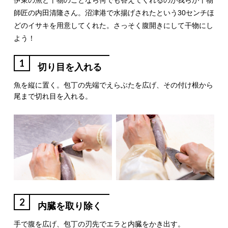
伊東の魚と干物のことなら何でも答えてくれるのが我らが干物
師匠の内田清隆さん。沼津港で水揚げされたという30センチほ
どのイサキを用意してくれた。さっそく腹開きにして干物にし
よう！
1
切り目を入れる
魚を縦に置く。包丁の先端でえらぶたを広げ、その付け根から
尾まで切れ目を入れる。
2
内臓を取り除く
手で腹を広げ、包丁の刃先でエラと内臓をかき出す。