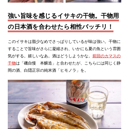
強い旨味を感じるイサキの干物。干物用
の日本酒を合わせたら相性バッチリ！
このイサキは脂少なめでさっぱりしているが味は強い。干物に
することで旨味がさらに凝縮され、いかにも夏の魚という雰囲
気がする。嬉しいなあ。酒はどうしようかな。
前回のカマスの
干物
は「磯自慢 本醸造」と合わせたが、こちらには同じく静
岡の酒、白隠正宗の純米酒「ヒモノラ」を。