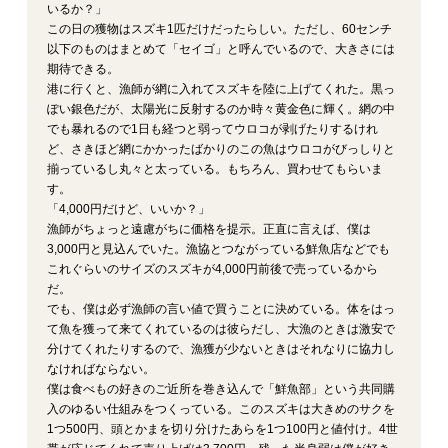
いるか？」
この日の獲物はスズキ1匹だけだったらしい。ただし、60センチ
以下のものはまとめて「セイゴ」と呼んでいるので、大きさには
期待できる。
港に行くと、漁師が網に入れてスズキを陸に上げてくれた。黒っ
ぽい銀色だが、太陽光に反射するのか時々黄金色に輝く。網の中
でも暴れるので1日も経つと弱ってウロコが剥げたりするけれ
ど、さきほど網にかかったばかりのこの魚はウロコがびっしりと
揃っているし丸々と太っている。もちろん、買わせてもらいま
す。
「4,000円だけど、いいか？」
漁師がちょっと遠慮がちに価格を提示。正直に言えば、僕は
3,000円と見込んでいた。漁協とつながっている鮮魚店などでも
これぐらいのサイズのスズキが4,000円前後で売っているから
だ。
でも、僕は必ず漁師の言い値で買うことに決めている。体をはっ
て魚を獲って来てくれているのは彼らだし、大漁のときは激安で
分けてくれたりするので、漁獲が少ないときはそれなりに協力し
なければならない。
僕は食べもの好きのご近所を巻き込んで「鮮魚部」という共同購
入のゆるい仕組みをつくっている。このスズキは大きめのサクを
1つ500円、頭とかまを切り分けたあらを1つ100円と値付け。4世