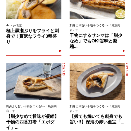
dancyu食堂
刺身より旨い干物をつくる!〜「島源商
極上黒瀬ぶりをフライと刺
店」干..
干物にするサンマは「脂少
身で！贅沢なフライ3種盛
なめ」でもOK!旨味と凝
り...
縮...
2026.3.23
2026.4.30
刺身より旨い干物をつくる!〜「島源商
刺身より旨い干物をつくる!〜「島源商
店」干..
店」干..
【脂少なめで旨味が凝縮】
【煮ても焼いても刺身でも
干物の四番打者「エボダ
旨い!!】深海の赤い至宝「...
イ」...