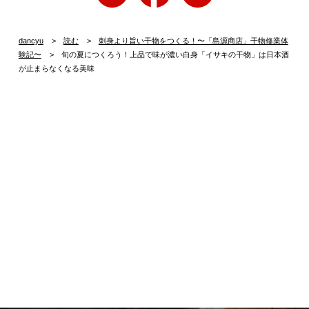
dancyu
読む
刺身より旨い干物をつくる！〜「島源商店」干物修業体
験記〜
旬の夏につくろう！上品で味が濃い白身「イサキの干物」は日本酒
が止まらなくなる美味