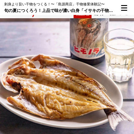
刺身より旨い干物をつくる！〜「島源商店」干物修業体験記〜
旬の夏につくろう！上品で味が濃い白身「イサキの干物」は日本酒が止まらなくなる美味
検索
メニュー
倶楽部入会
ログイン