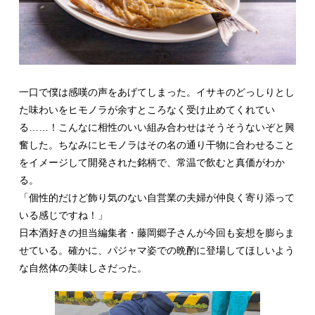
一口で僕は感嘆の声をあげてしまった。イサキのどっしりとし
た味わいをヒモノラが余すところなく受け止めてくれてい
る……！こんなに相性のいい組み合わせはそうそうないぞと興
奮した。ちなみにヒモノラはその名の通り干物に合わせること
をイメージして開発された銘柄で、常温で飲むと真価がわか
る。
「個性的だけど飾り気のない自営業の夫婦が仲良く寄り添って
いる感じですね！」
日本酒好きの担当編集者・藤岡郷子さんが今回も妄想を膨らま
せている。確かに、パジャマ姿での晩酌に登場してほしいよう
な自然体の美味しさだった。