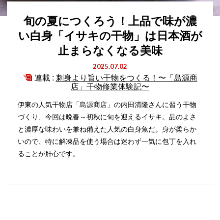
旬の夏につくろう！上品で味が濃
い白身「イサキの干物」は日本酒が
止まらなくなる美味
2025.07.02
連載 :
刺身より旨い干物をつくる！〜「島源商
店」干物修業体験記〜
伊東の人気干物店「島源商店」の内田清隆さんに習う干物
づくり、今回は晩春～初秋に旬を迎えるイサキ。品のよさ
と濃厚な味わいを兼ね備えた人気の白身魚だ。身が柔らか
いので、特に解凍品を使う場合は迷わず一気に包丁を入れ
ることが肝心です。