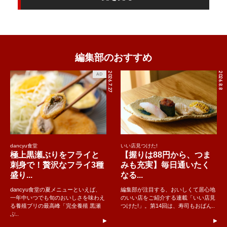
編集部のおすすめ
2026.7.27
2026.8.8
AD
dancyu食堂
いい店見つけた!
極上黒瀬ぶりをフライと
【握りは88円から、つま
刺身で！贅沢なフライ3種
みも充実】毎日通いたく
盛り...
なる...
dancyu食堂の夏メニューといえば、
編集部が注目する、おいしくて居心地
一年中いつでも旬のおいしさを味わえ
のいい店をご紹介する連載「いい店見
る養殖ブリの最高峰「完全養殖 黒瀬
つけた!」。第14回は、寿司もおばん..
ぶ..