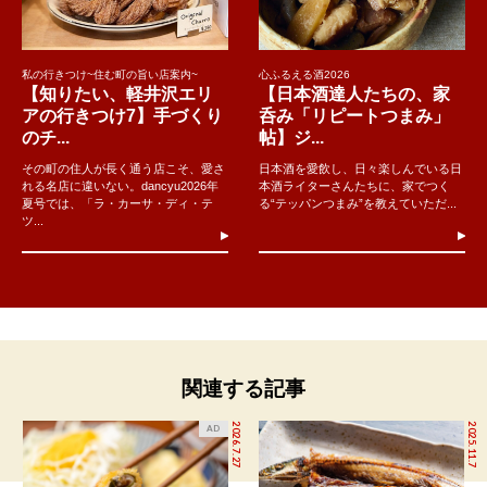
私の行きつけ~住む町の旨い店案内~
心ふるえる酒2026
【知りたい、軽井沢エリ
【日本酒達人たちの、家
アの行きつけ7】手づくり
呑み「リピートつまみ」
のチ...
帖】ジ...
その町の住人が長く通う店こそ、愛さ
日本酒を愛飲し、日々楽しんでいる日
れる名店に違いない。dancyu2026年
本酒ライターさんたちに、家でつく
夏号では、「ラ・カーサ・ディ・テ
る“テッパンつまみ”を教えていただ...
ツ...
関連する記事
2026.7.27
2025.11.7
AD