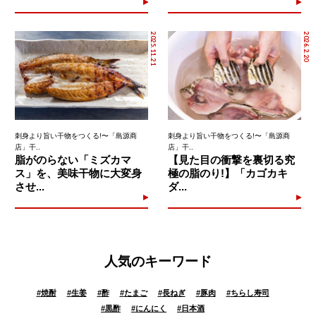
2025.11.21
2026.2.20
刺身より旨い干物をつくる!〜「島源商
刺身より旨い干物をつくる!〜「島源商
店」干..
店」干..
脂がのらない「ミズカマ
【見た目の衝撃を裏切る究
ス」を、美味干物に大変身
極の脂のり!】「カゴカキ
させ...
ダ...
人気のキーワード
#
焼酎
#
生姜
#
酢
#
たまご
#
長ねぎ
#
豚肉
#
ちらし寿司
#
黒酢
#
にんにく
#
日本酒