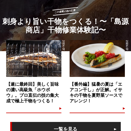
この連載の他の記事
刺身より旨い干物をつくる！〜「島源
商店」干物修業体験記〜
2026.07.24
2026.07.17
【遂に最終回】美しく旨味
【番外編】猛暑の夏は「エ
の濃い高級魚「ホウボ
アコン干し」が正解。イサ
ウ」。プロ直伝の技の集大
キの干物を夏野菜ソースで
成で極上干物をつくる！
アレンジ！
一覧を見る