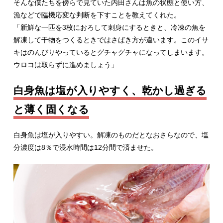
そんな僕たちを傍らで見ていた内田さんは魚の状態と使い方、
漁などで臨機応変な判断を下すことを教えてくれた。
「新鮮な一匹を3枚におろして刺身にするときと、冷凍の魚を
解凍して干物をつくるときではさばき方が違います。このイサ
キはのんびりやっているとグチャグチャになってしまいます。
ウロコは取らずに進めましょう」
白身魚は塩が入りやすく、乾かし過ぎる
と薄く固くなる
白身魚は塩が入りやすい。解凍のものだとなおさらなので、塩
分濃度は8％で浸水時間は12分間で済ませた。