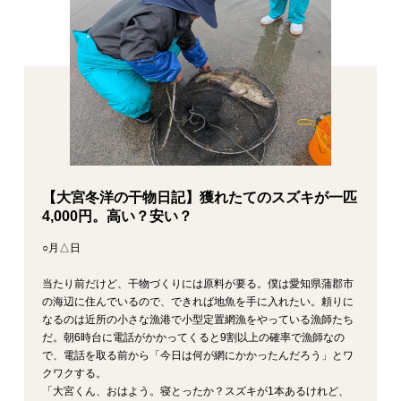
【大宮冬洋の干物日記】獲れたてのスズキが一匹
4,000円。高い？安い？
○月△日
当たり前だけど、干物づくりには原料が要る。僕は愛知県蒲郡市
の海辺に住んでいるので、できれば地魚を手に入れたい。頼りに
なるのは近所の小さな漁港で小型定置網漁をやっている漁師たち
だ。朝6時台に電話がかかってくると9割以上の確率で漁師なの
で、電話を取る前から「今日は何が網にかかったんだろう」とワ
クワクする。
「大宮くん、おはよう。寝とったか？スズキが1本あるけれど、