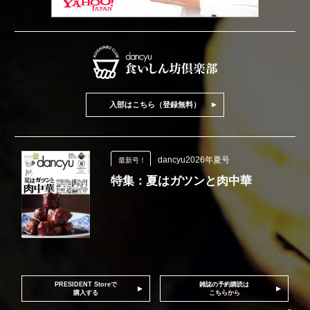
入部はこちら（登録無料）
dancyu2026年夏号
最新号！
特集：夏はガツンと肉中華
PRESIDENT Storeで
雑誌の予約購読は
購入する
こちらから