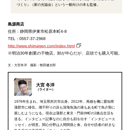
づくり』（家の光協会）という一般向けの本も監修。
島源商店
住所：静岡県伊東市松原本町4‐8
TEL：0557‐37‐2968
http://www.shimagen.com/index.html
※明治30年創業の干物店。卸が中心だが、店頭でも購入可能。
文：大宮冬洋 撮影：牧田健太郎
大宮 冬洋
（ライター）
1976年生まれ。埼玉県所沢市出身。2012年、再婚を機に愛知県
蒲郡市に移住。潮干狩りの浜も深海魚漁の港もある町で魚介類に
親しむようになる。現在は蒲郡と東京・門前仲町の2拠点生活を
送る。インタビュー記事なのに自分も顔を出す「インタビューエ
ッセイ」が得意。関心分野は人間関係と食。自分や読者の好きな