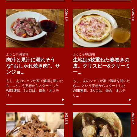
2026.8.9
2026.8.8
ようこそ!俺酒場
ようこそ!俺酒場
肉汁と果汁に溺れそう
生地は5枚重ねた春巻きの
な"おしゃれ焼き肉"。サ
皮。クリスピー&クリーミ
ンジョ...
ー...
もし、あのシェフが家で酒場を開いた
もし、あのシェフが家で酒場を開いた
ら......という妄想からスタートした
ら......という妄想からスタートした
WEB連載。3人目は、鎌倉「オステ
WEB連載。3人目は、鎌倉「オステ
リ...
リ...
2026.8.8
2026.8.7