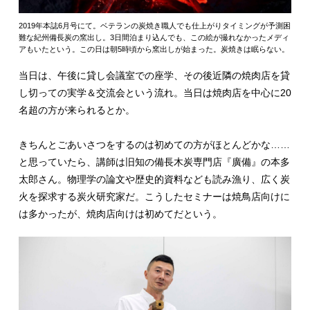
2019年本誌6月号にて。ベテランの炭焼き職人でも仕上がりタイミングが予測困
難な紀州備長炭の窯出し。3日間泊まり込んでも、この絵が撮れなかったメディ
アもいたという。この日は朝5時頃から窯出しが始まった。炭焼きは眠らない。
当日は、午後に貸し会議室での座学、その後近隣の焼肉店を貸
し切っての実学＆交流会という流れ。当日は焼肉店を中心に20
名超の方が来られるとか。
きちんとごあいさつをするのは初めての方がほとんどかな……
と思っていたら、講師は旧知の備長木炭専門店『廣備』の本多
太郎さん。物理学の論文や歴史的資料なども読み漁り、広く炭
火を探求する炭火研究家だ。こうしたセミナーは焼鳥店向けに
は多かったが、焼肉店向けは初めてだという。