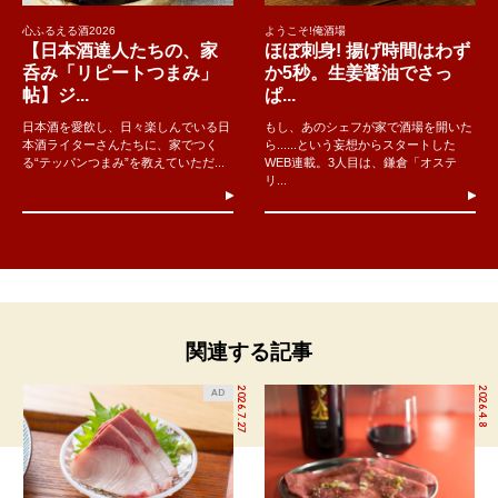
心ふるえる酒2026
ようこそ!俺酒場
【日本酒達人たちの、家
ほぼ刺身! 揚げ時間はわず
呑み「リピートつまみ」
か5秒。生姜醤油でさっ
帖】ジ...
ぱ...
日本酒を愛飲し、日々楽しんでいる日
もし、あのシェフが家で酒場を開いた
本酒ライターさんたちに、家でつく
ら......という妄想からスタートした
る“テッパンつまみ”を教えていただ...
WEB連載。3人目は、鎌倉「オステ
リ...
関連する記事
2026.7.27
2026.4.8
AD