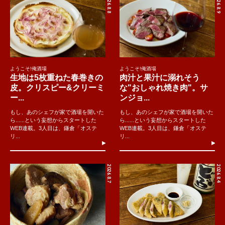
2026.8.8
2026.8.9
ようこそ!俺酒場
ようこそ!俺酒場
生地は5枚重ねた春巻きの
肉汁と果汁に溺れそう
皮。クリスピー&クリーミ
な"おしゃれ焼き肉"。サ
ー...
ンジョ...
もし、あのシェフが家で酒場を開いた
もし、あのシェフが家で酒場を開いた
ら......という妄想からスタートした
ら......という妄想からスタートした
WEB連載。3人目は、鎌倉「オステ
WEB連載。3人目は、鎌倉「オステ
リ...
リ...
2026.8.7
2026.8.4