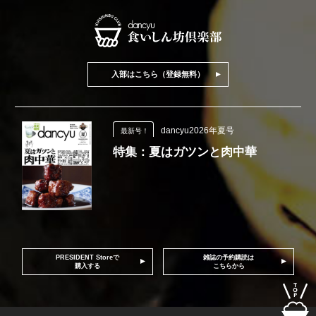
入部はこちら（登録無料）
dancyu2026年夏号
最新号！
特集：夏はガツンと肉中華
PRESIDENT Storeで
雑誌の予約購読は
購入する
こちらから