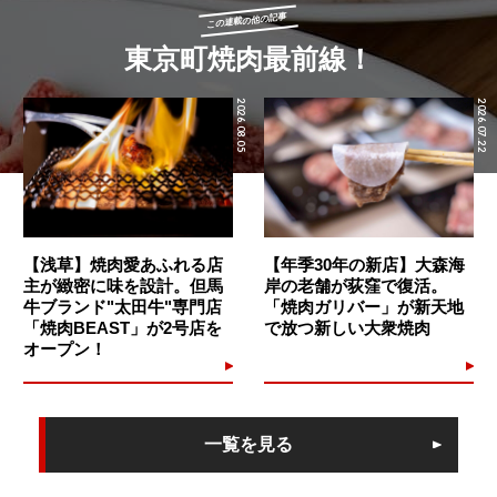
この連載の他の記事
東京町焼肉最前線！
2026.08.05
2026.07.22
【浅草】焼肉愛あふれる店
【年季30年の新店】大森海
主が緻密に味を設計。但馬
岸の老舗が荻窪で復活。
牛ブランド"太田牛"専門店
「焼肉ガリバー」が新天地
「焼肉BEAST」が2号店を
で放つ新しい大衆焼肉
オープン！
一覧を見る