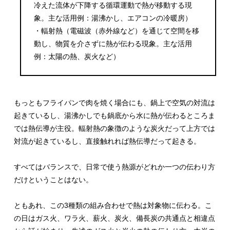
冷えた流体が下降する循環運動で熱が移動する現
象。主な活用例：湯沸かし、エアコンの冷暖房）
・輻射熱（電磁波（赤外線など）を通じて空間を移
動し、物質を介さずに熱が伝わる現象。主な活用
例：太陽の熱、炭火など）
もっともフライパンで肉を焼く場合にも、鍋上で空気の対流は
起きているし、湯沸かしでも鍋底から水に熱が伝わるところま
では熱伝導が主役。輻射熱の象徴のような炭火だって上方では
対流が起きているし、直接触れれば熱伝導だって起きる。
すべてはバランスで、日常で使う熱源がどれか一つの伝わり方
だけということはない。
ともあれ、この3種類の組み合わせで熱は対象物に伝わる。こ
の日はガス火、ワラ火、薪火、炭火、備長炭の共通点と相違点