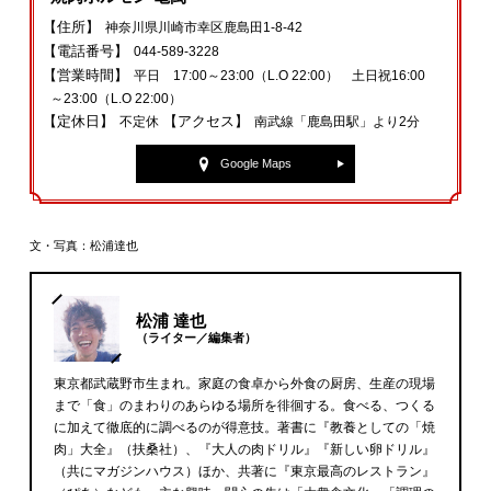
【住所】
神奈川県川崎市幸区鹿島田1-8-42
【電話番号】
044-589-3228
【営業時間】
平日 17:00～23:00（L.O 22:00） 土日祝16:00
～23:00（L.O 22:00）
【定休日】
【アクセス】
不定休
南武線「鹿島田駅」より2分
Google Maps
文・写真：松浦達也
松浦 達也
（ライター／編集者）
東京都武蔵野市生まれ。家庭の食卓から外食の厨房、生産の現場
まで「食」のまわりのあらゆる場所を徘徊する。食べる、つくる
に加えて徹底的に調べるのが得意技。著書に『教養としての「焼
肉」大全』（扶桑社）、『大人の肉ドリル』『新しい卵ドリル』
（共にマガジンハウス）ほか、共著に『東京最高のレストラン』