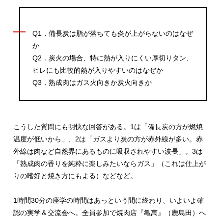
Q1．備長炭は脂が落ちても炎が上がらないのはなぜ
か
Q2．炭火の場合、特に熱が入りにくい厚切りタン、
ヒレにも比較的熱が入りやすいのはなぜか
Q3．熟成肉はガス火向きか炭火向きか
こうした質問にも明快な回答がある。1は「備長炭の方が燃焼
温度が低いから」、2は「ガスより炭の方が赤外線が多い。赤
外線は肉など自然界にあるものに吸収されやすい波長」。3は
「熟成肉の香りを純粋に楽しみたいならガス」（これは仕上が
りの嗜好と焼き方にもよる）などなど。
1時間30分の座学の時間はあっという間に終わり、いよいよ確
認の実学＆交流会へ。全員参加で焼肉店『亀萬』（鹿島田）へ