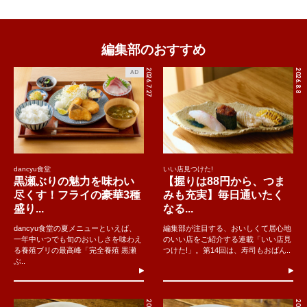
編集部のおすすめ
2026.7.27
2026.8.8
AD
dancyu食堂
いい店見つけた!
黒瀬ぶりの魅力を味わい
【握りは88円から、つま
尽くす！フライの豪華3種
みも充実】毎日通いたく
盛り...
なる...
dancyu食堂の夏メニューといえば、
編集部が注目する、おいしくて居心地
一年中いつでも旬のおいしさを味わえ
のいい店をご紹介する連載「いい店見
る養殖ブリの最高峰「完全養殖 黒瀬
つけた!」。第14回は、寿司もおばん..
ぶ..