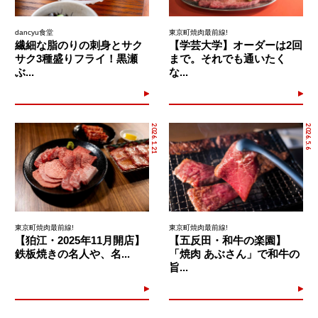
dancyu食堂
東京町焼肉最前線!
繊細な脂のりの刺身とサク
【学芸大学】オーダーは2回
サク3種盛りフライ！黒瀬
まで。それでも通いたく
ぶ...
な...
2026.1.21
2026.5.6
東京町焼肉最前線!
東京町焼肉最前線!
【狛江・2025年11月開店】
【五反田・和牛の楽園】
鉄板焼きの名人や、名...
「焼肉 あぶさん」で和牛の
旨...