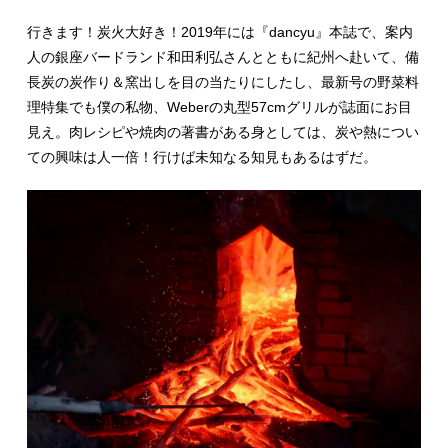
行きます！炭火大好き！2019年には『dancyu』本誌で、案内
人の銀座バードランド和田利弘さんとともに紀州へ赴いて、備
長炭の炭作り＆窯出しを目の当たりにしたし、最新号の野菜料
理特集でも僕の私物、Weberの丸型57cmグリルが誌面にお目
見え。肉レシピや焼肉の著書がある身としては、炭や熱につい
ての興味は人一倍！行けば未知なる知見もあるはずだ。