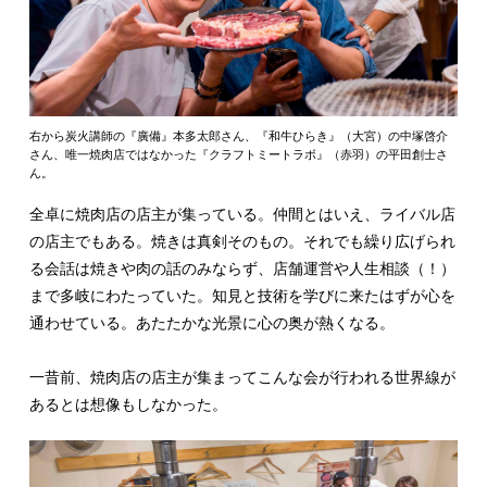
右から炭火講師の『廣備』本多太郎さん、『和牛ひらき』（大宮）の中塚啓介
さん、唯一焼肉店ではなかった『クラフトミートラボ』（赤羽）の平田創士さ
ん。
全卓に焼肉店の店主が集っている。仲間とはいえ、ライバル店
の店主でもある。焼きは真剣そのもの。それでも繰り広げられ
る会話は焼きや肉の話のみならず、店舗運営や人生相談（！）
まで多岐にわたっていた。知見と技術を学びに来たはずが心を
通わせている。あたたかな光景に心の奥が熱くなる。
一昔前、焼肉店の店主が集まってこんな会が行われる世界線が
あるとは想像もしなかった。