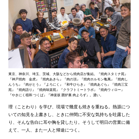
東京、神奈川、埼玉、茨城、大阪などから焼肉店が集結。『焼肉スタミナ苑』
『神戸焼肉 金虎』『焼肉あきら』『肉の頂』『焼肉ホルモン亀萬』『焼肉し
んうち』『肉がとう』『よろにく』『和牛ひらき』『焼肉あぐら』『焼肉三宝
苑』『焼肉語り』『焼肉味楽苑』『クラフトミートラボ』『焼肉ウィロー』
『やきにく穏和 つくば』『神楽坂 囲炉裏 肉よろず』。濃い。
理（ことわり）を学び、現場で幾度も焼きを重ねる。熱源につ
いての知見を上書きし、ときに仲間に不安な気持ちを吐露した
り、そんな告白に耳や胸を貸したり。そうして明日の営業に備
えて、一人、また一人と帰途につく。