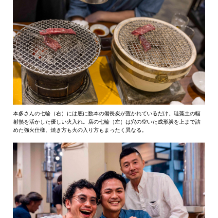
本多さんの七輪（右）には底に数本の備長炭が置かれているだけ。珪藻土の輻
射熱を活かした優しい火入れ。店の七輪（左）は穴の空いた成形炭を上まで詰
めた強火仕様。焼き方も火の入り方もまったく異なる。