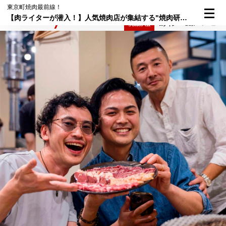
東京町焼肉最前線！
【肉ライターが潜入！】人気焼肉店が集結する"焼肉研究会"では、何が議論されているか？
検索
メニュー
倶楽部入会
ログイン