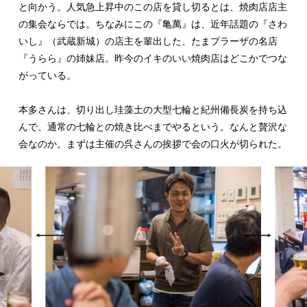
と向かう。人気急上昇中のこの店を貸し切るとは、焼肉店店主
の集会ならでは。ちなみにこの『亀萬』は、近年話題の『さわ
いし』（武蔵新城）の店主を輩出した、たまプラーザの名店
『うらら』の姉妹店。昨今のイキのいい焼肉店はどこかでつな
がっている。
本多さんは、切り出し珪藻土の大型七輪と紀州備長炭を持ち込
んで、通常の七輪との焼き比べまでやるという。なんと贅沢な
会なのか。まずは主催の呉さんの挨拶で会の口火が切られた。