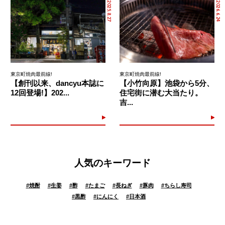
2025.8.27
2026.6.24
東京町焼肉最前線!
東京町焼肉最前線!
【創刊以来、dancyu本誌に
【小竹向原】池袋から5分、
12回登場!】202...
住宅街に潜む大当たり。
吉...
人気のキーワード
#
焼酎
#
生姜
#
酢
#
たまご
#
長ねぎ
#
豚肉
#
ちらし寿司
#
黒酢
#
にんにく
#
日本酒