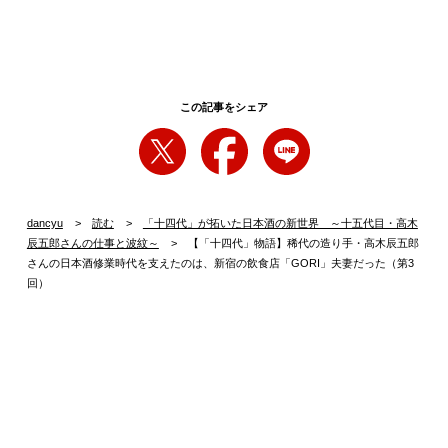
この記事をシェア
dancyu
読む
「十四代」が拓いた日本酒の新世界 ～十五代目・高木
辰五郎さんの仕事と波紋～
【「十四代」物語】稀代の造り手・高木辰五郎
さんの日本酒修業時代を支えたのは、新宿の飲食店「GORI」夫妻だった（第3
回）