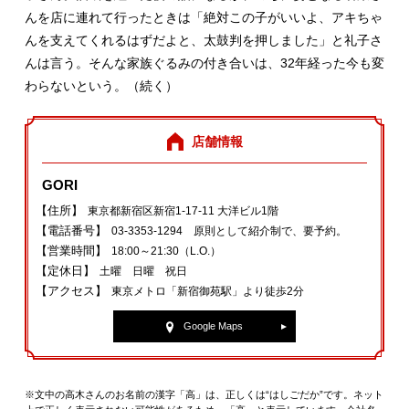
んを店に連れて行ったときは「絶対この子がいいよ、アキちゃ
んを支えてくれるはずだよと、太鼓判を押しました」と礼子さ
んは言う。そんな家族ぐるみの付き合いは、32年経った今も変
わらないという。（続く）
店舗情報
GORI
【住所】
東京都新宿区新宿1‐17‐11 大洋ビル1階
【電話番号】
03‐3353‐1294 原則として紹介制で、要予約。
【営業時間】
18:00～21:30（L.O.）
【定休日】
土曜 日曜 祝日
【アクセス】
東京メトロ「新宿御苑駅」より徒歩2分
Google Maps
※文中の高木さんのお名前の漢字「高」は、正しくは“はしごだか”です。ネット