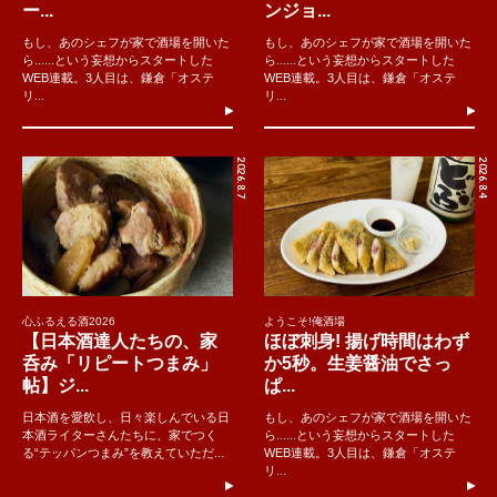
ー...
ンジョ...
もし、あのシェフが家で酒場を開いた
もし、あのシェフが家で酒場を開いた
ら......という妄想からスタートした
ら......という妄想からスタートした
WEB連載。3人目は、鎌倉「オステ
WEB連載。3人目は、鎌倉「オステ
リ...
リ...
2026.8.7
2026.8.4
心ふるえる酒2026
ようこそ!俺酒場
【日本酒達人たちの、家
ほぼ刺身! 揚げ時間はわず
呑み「リピートつまみ」
か5秒。生姜醤油でさっ
帖】ジ...
ぱ...
日本酒を愛飲し、日々楽しんでいる日
もし、あのシェフが家で酒場を開いた
本酒ライターさんたちに、家でつく
ら......という妄想からスタートした
る“テッパンつまみ”を教えていただ...
WEB連載。3人目は、鎌倉「オステ
リ...