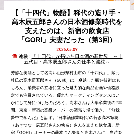
【「十四代」物語】稀代の造り手・
高木辰五郎さんの日本酒修業時代を
支えたのは、新宿の飲食店
「GORI」夫妻だった（第3回）
2025.05.09
連載 :
「十四代」が拓いた日本酒の新世界 ～十
五代目・高木辰五郎さんの仕事と波紋～
芳醇な美酒として名高い山形県村山市の「十四代」。蔵元
杜氏の高木辰五郎さん（56歳）は、卓越した醸造技術はも
ちろん、消費者の立場に立った魅力的な商品企画や価格設
定でも注目されている。優れたマーケティングセンスはい
かにして身につけたのだろう。高木さんは大学卒業後の2年
間、東京・新宿の高級スーパーの酒売り場で働き、「無我
夢中で学んだ」と話す。“日本酒修業時代”の若き高木顕統
（あきつな・辰五郎さんの幼名）さんを支えた飲食店、新
宿「GORI」オーナーの藤本さん夫妻と高木さんに、当時を