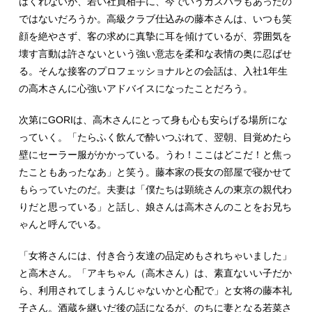
はくれないが、若い社員相手に、今でいうカスハラもあったの
ではないだろうか。高級クラブ仕込みの藤本さんは、いつも笑
顔を絶やさず、客の求めに真摯に耳を傾けているが、雰囲気を
壊す言動は許さないという強い意志を柔和な表情の奥に忍ばせ
る。そんな接客のプロフェッショナルとの会話は、入社1年生
の高木さんに心強いアドバイスになったことだろう。
次第にGORIは、高木さんにとって身も心も安らげる場所にな
っていく。「たらふく飲んで酔いつぶれて、翌朝、目覚めたら
壁にセーラー服がかかっている。うわ！ここはどこだ！と焦っ
たこともあったなあ」と笑う。藤本家の長女の部屋で寝かせて
もらっていたのだ。夫妻は「僕たちは顕統さんの東京の親代わ
りだと思っている」と話し、娘さんは高木さんのことをお兄ち
ゃんと呼んでいる。
「女将さんには、付き合う友達の品定めもされちゃいました」
と高木さん。「アキちゃん（高木さん）は、素直ないい子だか
ら、利用されてしまうんじゃないかと心配で」と女将の藤本礼
子さん。酒蔵を継いだ後の話になるが、のちに妻となる若菜さ