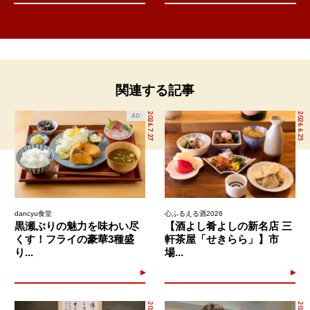
関連する記事
2026.7.27
2026.6.25
AD
dancyu食堂
心ふるえる酒2026
黒瀬ぶりの魅力を味わい尽
【酒よし肴よしの新名店 三
くす！フライの豪華3種盛
軒茶屋「せきらら」】市
り...
場...