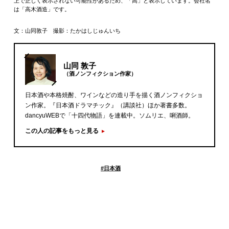
上で正しく表示されない可能性があるため、「高」と表示しています。会社名
は「高木酒造」です。
文：山同敦子 撮影：たかはしじゅんいち
山同 敦子
（酒ノンフィクション作家）
日本酒や本格焼酎、ワインなどの造り手を描く酒ノンフィクショ
ン作家。『日本酒ドラマチック』（講談社）ほか著書多数。
dancyuWEBで「十四代物語」を連載中。ソムリエ、唎酒師。
この人の記事をもっと見る
#
日本酒