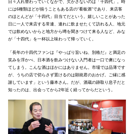
日々入れ替わっていくなかで、欠かさないのは「十四代」。時
には6種類ほどが揃うこともある店の“看板酒”であり、来店客
のほとんどが「十四代」目当てだという。嬉しいことがあった
日に一人で来店する常連、連れに飲ませたくて訪れる人、地元
では飲めないからと地方から噂を聞きつけて来る人など、みな
が「十四代」を一杯以上味わって帰っていく。
「長年の十四代ファンは『やっぱり旨いね、別格だ』と満足の
笑みを浮かべ、日本酒を飲みつけない入門者は一口で虜になっ
てしまう。こんな酒はほかにはありません。市場では品薄です
が、うちの店で切らさず置けるのは顕統君のおかげ。ご縁に感
謝しています」という藤本さん。だが、酒蔵の跡取り息子だと
知ったのは、出会ってから2年近く経ってからだという。