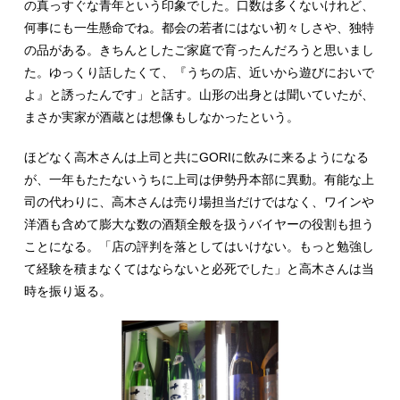
の真っすぐな青年という印象でした。口数は多くないけれど、
何事にも一生懸命でね。都会の若者にはない初々しさや、独特
の品がある。きちんとしたご家庭で育ったんだろうと思いまし
た。ゆっくり話したくて、『うちの店、近いから遊びにおいで
よ』と誘ったんです」と話す。山形の出身とは聞いていたが、
まさか実家が酒蔵とは想像もしなかったという。
ほどなく高木さんは上司と共にGORIに飲みに来るようになる
が、一年もたたないうちに上司は伊勢丹本部に異動。有能な上
司の代わりに、高木さんは売り場担当だけではなく、ワインや
洋酒も含めて膨大な数の酒類全般を扱うバイヤーの役割も担う
ことになる。「店の評判を落としてはいけない。もっと勉強し
て経験を積まなくてはならないと必死でした」と高木さんは当
時を振り返る。