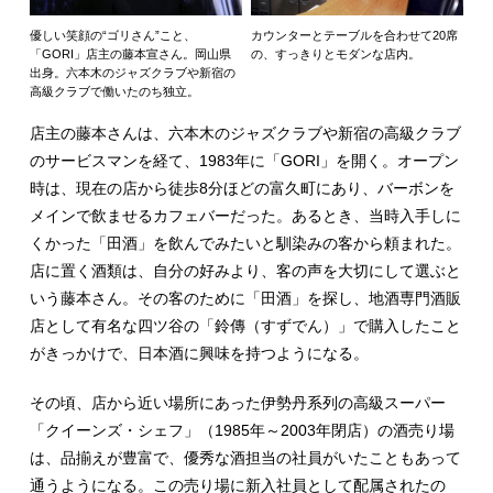
優しい笑顔の“ゴリさん”こと、
カウンターとテーブルを合わせて20席
「GORI」店主の藤本宣さん。岡山県
の、すっきりとモダンな店内。
出身。六本木のジャズクラブや新宿の
高級クラブで働いたのち独立。
店主の藤本さんは、六本木のジャズクラブや新宿の高級クラブ
のサービスマンを経て、1983年に「GORI」を開く。オープン
時は、現在の店から徒歩8分ほどの富久町にあり、バーボンを
メインで飲ませるカフェバーだった。あるとき、当時入手しに
くかった「田酒」を飲んでみたいと馴染みの客から頼まれた。
店に置く酒類は、自分の好みより、客の声を大切にして選ぶと
いう藤本さん。その客のために「田酒」を探し、地酒専門酒販
店として有名な四ツ谷の「鈴傳（すずでん）」で購入したこと
がきっかけで、日本酒に興味を持つようになる。
その頃、店から近い場所にあった伊勢丹系列の高級スーパー
「クイーンズ・シェフ」（1985年～2003年閉店）の酒売り場
は、品揃えが豊富で、優秀な酒担当の社員がいたこともあって
通うようになる。この売り場に新入社員として配属されたの