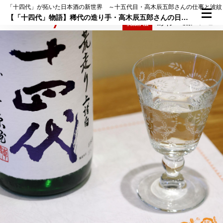
「十四代」が拓いた日本酒の新世界 ～十五代目・高木辰五郎さんの仕事と波紋
【「十四代」物語】稀代の造り手・高木辰五郎さんの日本酒修業時代を支えたのは、新宿の飲食店「GORI」夫妻だった（第3回）
検索
メニュー
倶楽部入会
ログイン