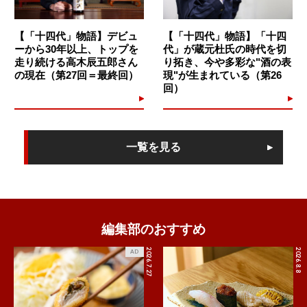
【「十四代」物語】デビュ
【「十四代」物語】「十四
ーから30年以上、トップを
代」が蔵元杜氏の時代を切
走り続ける高木辰五郎さん
り拓き、今や多彩な"酒の表
の現在（第27回＝最終回）
現"が生まれている（第26
回）
一覧を見る
編集部のおすすめ
2026.7.27
2026.8.8
AD