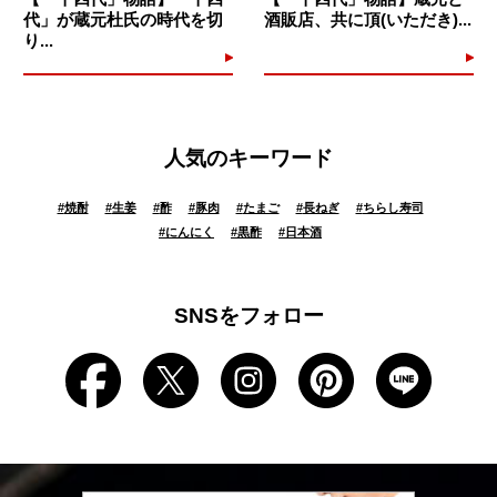
代」が蔵元杜氏の時代を切
酒販店、共に頂(いただき)...
り...
人気のキーワード
#
焼酎
#
生姜
#
酢
#
豚肉
#
たまご
#
長ねぎ
#
ちらし寿司
#
にんにく
#
黒酢
#
日本酒
SNSをフォロー