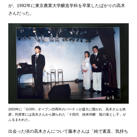
が、1992年に東京農業大学醸造学科を卒業したばかりの高木
さんだった。
2003年に「GORI」オープン20周年のパーティが盛大に開かれ、高木さんも挨
拶。列席客には高木さんから贈られた「十四代 純米吟醸 龍の落とし子」が
ふるまわれた。
出会った頃の高木さんについて藤本さんは「純で素直、気持ち