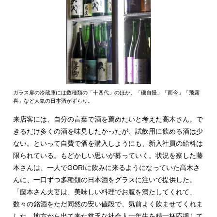
ガラス扉の冷蔵庫には数種類の「十四代」のほか、「磯自慢」「而今」「飛露
喜」など人気の日本酒がずらり。
来店客には、自分の言葉で酒を薦めたいと考えた高木さん。で
きるだけ多くの酒を味見したかったが、試飲用に飲める酒は少
ない。といって自費で酒を購入しようにも、新入社員の給料は
限られている。もどかしい思いが募っていく。状況を察した藤
本さんは、一人でGORIに飲みに来るようになっていた高木さ
んに、一口ずつ多種類の日本酒をグラスに注いで提供した。
「藤本さん夫妻は、美味しい料理でお腹を満たしてくれて、
数々の銘酒をただ同然の安い値段で、気前よく飲ませてくれま
した。地方から出て来た貧乏な社会人一年生を精一杯応援して