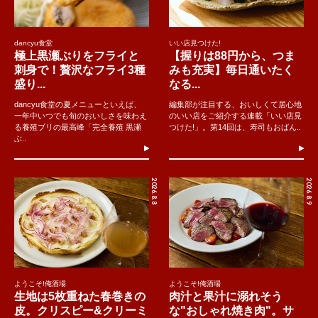
dancyu食堂
いい店見つけた!
極上黒瀬ぶりをフライと
【握りは88円から、つま
刺身で！贅沢なフライ3種
みも充実】毎日通いたく
盛り...
なる...
dancyu食堂の夏メニューといえば、
編集部が注目する、おいしくて居心地
一年中いつでも旬のおいしさを味わえ
のいい店をご紹介する連載「いい店見
る養殖ブリの最高峰「完全養殖 黒瀬
つけた!」。第14回は、寿司もおばん..
ぶ..
2026.8.8
2026.8.9
ようこそ!俺酒場
ようこそ!俺酒場
生地は5枚重ねた春巻きの
肉汁と果汁に溺れそう
皮。クリスピー&クリーミ
な"おしゃれ焼き肉"。サ