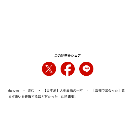
この記事をシェア
dancyu
読む
【日本酒】人生最高の一本
【京都で出会った】飲
まず嫌いを後悔するほど旨かった「山陰東郷」