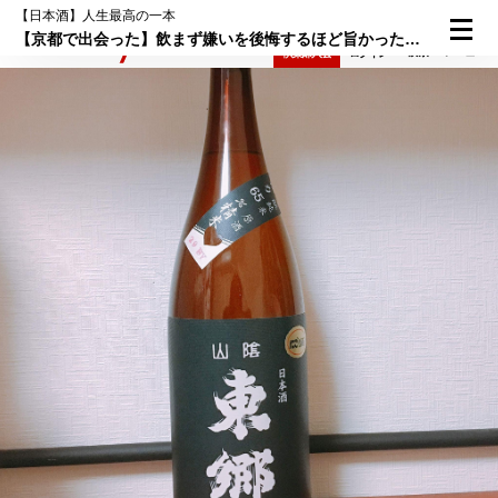
【日本酒】人生最高の一本
【京都で出会った】飲まず嫌いを後悔するほど旨かった「山陰東郷」
検索
メニュー
倶楽部入会
ログイン