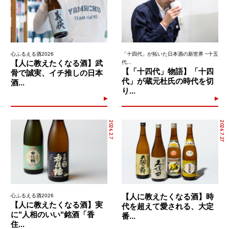
心ふるえる酒2026
「十四代」が拓いた日本酒の新世界 ~十五
【人に教えたくなる酒】武
代...
【「十四代」物語】「十四
骨で誠実、イチ推しの日本
代」が蔵元杜氏の時代を切
酒...
り...
2026.2.7
2026.7.27
【人に教えたくなる酒】時
心ふるえる酒2026
【人に教えたくなる酒】実
代を超えて愛される、大定
に"人相のいい"銘酒「香
番...
住...