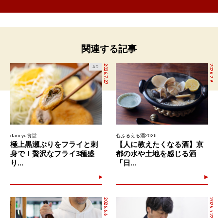
関連する記事
2026.7.27
2026.2.9
AD
dancyu食堂
心ふるえる酒2026
極上黒瀬ぶりをフライと刺
【人に教えたくなる酒】京
身で！贅沢なフライ3種盛
都の水や土地を感じる酒
り...
「日...
2026.6.6
2026.5.22