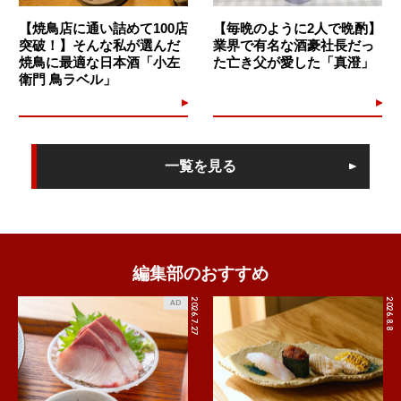
【焼鳥店に通い詰めて100店
【毎晩のように2人で晩酌】
突破！】そんな私が選んだ
業界で有名な酒豪社長だっ
焼鳥に最適な日本酒「小左
た亡き父が愛した「真澄」
衛門 鳥ラベル」
一覧を見る
編集部のおすすめ
2026.7.27
2026.8.8
AD