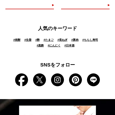
人気のキーワード
#
焼酎
#
生姜
#
酢
#
たまご
#
長ねぎ
#
豚肉
#
ちらし寿司
#
黒酢
#
にんにく
#
日本酒
SNSをフォロー