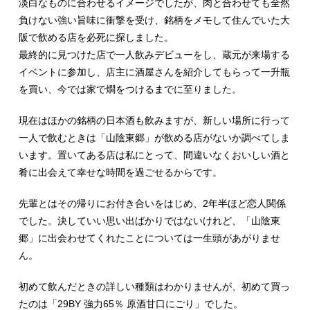
淡白なものに合わせるイメージでしたが、肉と合わせても全然
負けない強い旨味に衝撃を受け、銘柄をメモして住んでいた大
阪で飲める店を必死に探しました。
最終的に見つけた店で一人飲みデビューをし、蔵元が来場する
イベントに参加し、店主に酒屋さんを紹介してもらって一升瓶
を買い、今では家で燗をつけるまでに至りました。
現在はほかの銘柄の日本酒も飲みますが、新しい場所に行って
一人で飲むときは「山陰東郷」が飲める店がないか調べてしま
います。置いてある店は私にとって、間違いなくおいしい酒と
肴に出会えて幸せな時間を過ごせるからです。
先輩とはその帰りにお付き合いをはじめ、2年半ほど恋人関係
でした。決していい思い出ばかりではないけれど、「山陰東
郷」に出会わせてくれたことについては一生頭があがりませ
ん。
初めて飲んだときの詳しい種類はわかりませんが、初めて買っ
たのは「29BY 強力65％ 原酒甘口にごり」でした。