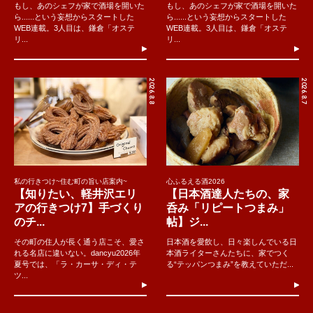
もし、あのシェフが家で酒場を開いた
もし、あのシェフが家で酒場を開いた
ら......という妄想からスタートした
ら......という妄想からスタートした
WEB連載。3人目は、鎌倉「オステ
WEB連載。3人目は、鎌倉「オステ
リ...
リ...
2026.8.8
2026.8.7
私の行きつけ~住む町の旨い店案内~
心ふるえる酒2026
【知りたい、軽井沢エリ
【日本酒達人たちの、家
アの行きつけ7】手づくり
呑み「リピートつまみ」
のチ...
帖】ジ...
その町の住人が長く通う店こそ、愛さ
日本酒を愛飲し、日々楽しんでいる日
れる名店に違いない。dancyu2026年
本酒ライターさんたちに、家でつく
夏号では、「ラ・カーサ・ディ・テ
る“テッパンつまみ”を教えていただ...
ツ...