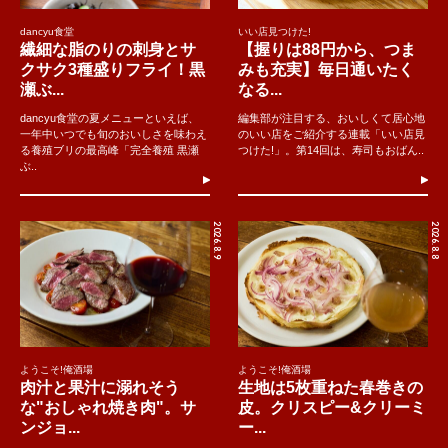
dancyu食堂
いい店見つけた!
繊細な脂のりの刺身とサ
【握りは88円から、つま
クサク3種盛りフライ！黒
みも充実】毎日通いたく
瀬ぶ...
なる...
dancyu食堂の夏メニューといえば、
編集部が注目する、おいしくて居心地
一年中いつでも旬のおいしさを味わえ
のいい店をご紹介する連載「いい店見
る養殖ブリの最高峰「完全養殖 黒瀬
つけた!」。第14回は、寿司もおばん..
ぶ..
2026.8.9
2026.8.8
ようこそ!俺酒場
ようこそ!俺酒場
肉汁と果汁に溺れそう
生地は5枚重ねた春巻きの
な"おしゃれ焼き肉"。サ
皮。クリスピー&クリーミ
ンジョ...
ー...