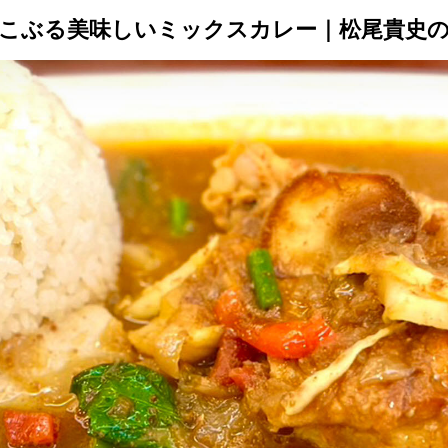
すこぶる美味しいミックスカレー｜松尾貴史の
トップ
プロが教えるレシピ
厳選！店探し
食のストーリー