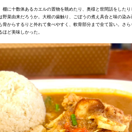
、棚に十数体あるカエルの置物を眺めたり、奥様と世間話をしたり
は野菜由来だろうか。大根の歯触り、ごぼうの煮え具合と味の染み
も骨からするりと外れて食べやすく、軟骨部分まで全て旨い。さら
るほど美味しかった。