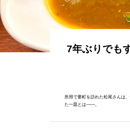
7年ぶりでも
所用で要町を訪れた松尾さんは、
た一皿とは――。