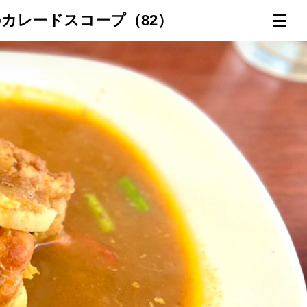
カレードスコープ（82）
連載一覧
倶楽部入会
（無料）
ログイン
検索
メニュー