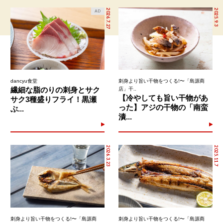
2026.7.27
2025.9.3
AD
dancyu食堂
刺身より旨い干物をつくる!〜「島源商
繊細な脂のりの刺身とサク
店」干..
【冷やしても旨い干物があ
サク3種盛りフライ！黒瀬
った】アジの干物の「南蛮
ぶ...
漬...
2026.3.23
2025.11.7
刺身より旨い干物をつくる!〜「島源商
刺身より旨い干物をつくる!〜「島源商