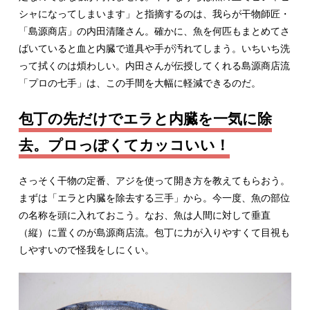
シャになってしまいます」と指摘するのは、我らが干物師匠・
「島源商店」の内田清隆さん。確かに、魚を何匹もまとめてさ
ばいていると血と内臓で道具や手が汚れてしまう。いちいち洗
って拭くのは煩わしい。内田さんが伝授してくれる島源商店流
「プロの七手」は、この手間を大幅に軽減できるのだ。
包丁の先だけでエラと内臓を一気に除
去。プロっぽくてカッコいい！
さっそく干物の定番、アジを使って開き方を教えてもらおう。
まずは「エラと内臓を除去する三手」から。今一度、魚の部位
の名称を頭に入れておこう。なお、魚は人間に対して垂直
（縦）に置くのが島源商店流。包丁に力が入りやすくて目視も
しやすいので怪我をしにくい。