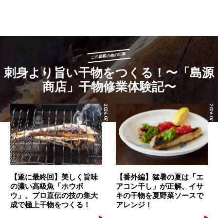
この連載の他の記事
刺身より旨い干物をつくる！〜「島源
商店」干物修業体験記〜
2026.07.24
2026.07.17
【遂に最終回】美しく旨味
【番外編】猛暑の夏は「エ
の濃い高級魚「ホウボ
アコン干し」が正解。イサ
ウ」。プロ直伝の技の集大
キの干物を夏野菜ソースで
成で極上干物をつくる！
アレンジ！