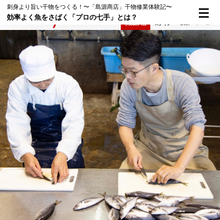
刺身より旨い干物をつくる！〜「島源商店」干物修業体験記〜
効率よく魚をさばく「プロの七手」とは？
検索
メニュー
倶楽部入会
ログイン