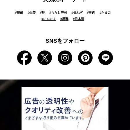
#
焼酎
#
生姜
#
酢
#
ちらし寿司
#
長ねぎ
#
豚肉
#
たまご
#
にんにく
#
黒酢
#
日本酒
SNSをフォロー