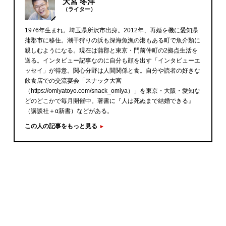
大宮 冬洋
（ライター）
1976年生まれ。埼玉県所沢市出身。2012年、再婚を機に愛知県
蒲郡市に移住。潮干狩りの浜も深海魚漁の港もある町で魚介類に
親しむようになる。現在は蒲郡と東京・門前仲町の2拠点生活を
送る。インタビュー記事なのに自分も顔を出す「インタビューエ
ッセイ」が得意。関心分野は人間関係と食。自分や読者の好きな
飲食店での交流宴会「スナック大宮
（https://omiyatoyo.com/snack_omiya）」を東京・大阪・愛知な
どのどこかで毎月開催中。著書に『人は死ぬまで結婚できる』
（講談社＋α新書）などがある。
この人の記事をもっと見る