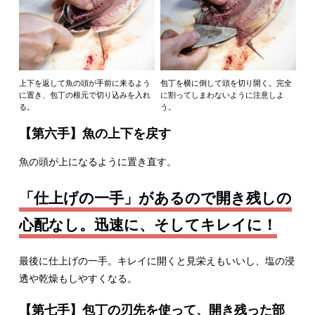
上下を返して魚の頭が手前に来るよう
包丁を横に倒して頭を切り開く。完全
に置き、包丁の根元で切り込みを入れ
に割ってしまわないように注意しよ
る。
う。
【第六手】魚の上下を戻す
魚の頭が上になるように置き直す。
「仕上げの一手」があるので開き残しの
心配なし。迅速に、そしてキレイに！
最後に仕上げの一手。キレイに開くと見栄えもいいし、塩の浸
透や乾燥もしやすくなる。
【第七手】包丁の刃先を使って、開き残った部