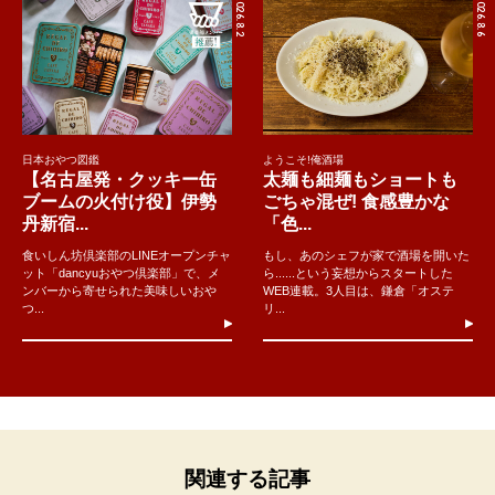
2026.8.2
2026.8.6
日本おやつ図鑑
ようこそ!俺酒場
【名古屋発・クッキー缶
太麺も細麺もショートも
ブームの火付け役】伊勢
ごちゃ混ぜ! 食感豊かな
丹新宿...
「色...
食いしん坊倶楽部のLINEオープンチャ
もし、あのシェフが家で酒場を開いた
ット「dancyuおやつ倶楽部」で、メ
ら......という妄想からスタートした
ンバーから寄せられた美味しいおや
WEB連載。3人目は、鎌倉「オステ
つ...
リ...
関連する記事