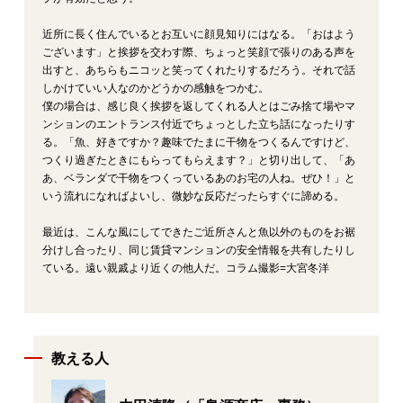
近所に長く住んでいるとお互いに顔見知りにはなる。「おはよう
ございます」と挨拶を交わす際、ちょっと笑顔で張りのある声を
出すと、あちらもニコッと笑ってくれたりするだろう。それで話
しかけていい人なのかどうかの感触をつかむ。
僕の場合は、感じ良く挨拶を返してくれる人とはごみ捨て場やマ
ンションのエントランス付近でちょっとした立ち話になったりす
る。「魚、好きですか？趣味でたまに干物をつくるんですけど、
つくり過ぎたときにもらってもらえます？」と切り出して、「あ
あ、ベランダで干物をつくっているあのお宅の人ね。ぜひ！」と
いう流れになればよいし、微妙な反応だったらすぐに諦める。
最近は、こんな風にしてできたご近所さんと魚以外のものをお裾
分けし合ったり、同じ賃貸マンションの安全情報を共有したりし
ている。遠い親戚より近くの他人だ。コラム撮影=大宮冬洋
教える人