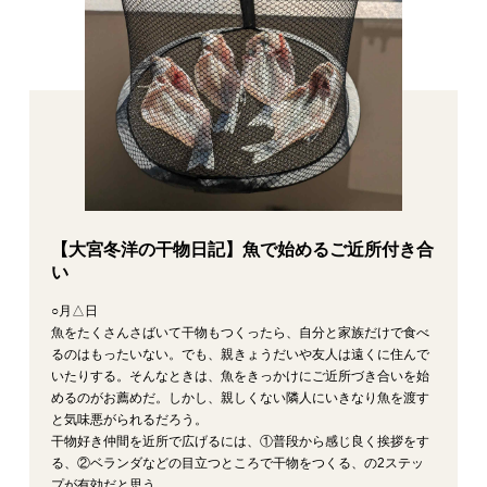
【大宮冬洋の干物日記】魚で始めるご近所付き合
い
○月△日
魚をたくさんさばいて干物もつくったら、自分と家族だけで食べ
るのはもったいない。でも、親きょうだいや友人は遠くに住んで
いたりする。そんなときは、魚をきっかけにご近所づき合いを始
めるのがお薦めだ。しかし、親しくない隣人にいきなり魚を渡す
と気味悪がられるだろう。
干物好き仲間を近所で広げるには、①普段から感じ良く挨拶をす
る、②ベランダなどの目立つところで干物をつくる、の2ステッ
プが有効だと思う。