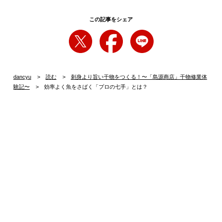
この記事をシェア
dancyu
読む
刺身より旨い干物をつくる！〜「島源商店」干物修業体
験記〜
効率よく魚をさばく「プロの七手」とは？