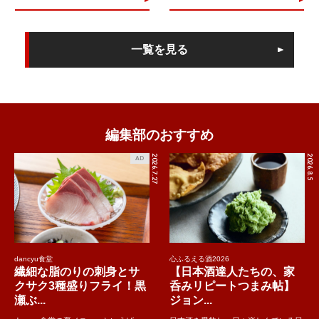
一覧を見る
編集部のおすすめ
2026.7.27
2026.8.5
AD
dancyu食堂
心ふるえる酒2026
繊細な脂のりの刺身とサ
【日本酒達人たちの、家
クサク3種盛りフライ！黒
呑みリピートつまみ帖】
瀬ぶ...
ジョン...