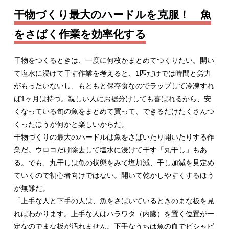
干物づくり最大のハードルを克服！ 魚
をさばく作業を効率化する
干物をつくるときは、一度に何枚かまとめてつくりたい。開い
て塩水に浸けて干す作業を考えると、1匹だけでは時間と労力
がもったいないし、もともと保存食なのでラップして冷凍すれ
ば1ヶ月は持つ。親しい人にお裾分けしても喜ばれるから、安
くなっている旬の魚をまとめて買って、できるだけたくさんつ
くったほうが何かと楽しいからだ。
干物づくりの最大のハードルは魚をさばいたり開いたりする作
業だ。ウロコだけ除去して塩水に浸けて干す「丸干し」もあ
る。でも、丸干しは魚の状態をみて塩加減、干し加減を見定め
ていくので初心者向けではない。開いて乾かしやすくするほう
が無難だ。
「上手な人と下手の人は、魚をさばいているときのまな板を見
ればわかります。上手な人はハラワタ（内臓）を置く位置が一
定なのでまな板が汚れません。下手なうちは魚の血でビシャビ