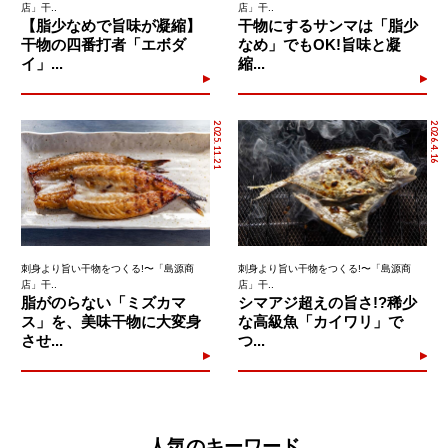
店」干..
店」干..
【脂少なめで旨味が凝縮】
干物にするサンマは「脂少
干物の四番打者「エボダ
なめ」でもOK!旨味と凝
イ」...
縮...
2025.11.21
2026.4.16
刺身より旨い干物をつくる!〜「島源商
刺身より旨い干物をつくる!〜「島源商
店」干..
店」干..
脂がのらない「ミズカマ
シマアジ超えの旨さ!?稀少
ス」を、美味干物に大変身
な高級魚「カイワリ」で
させ...
つ...
人気のキーワード