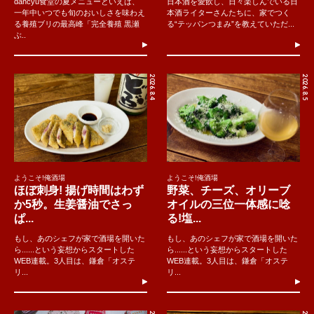
dancyu食堂の夏メニューといえば、
日本酒を愛飲し、日々楽しんでいる日
一年中いつでも旬のおいしさを味わえ
本酒ライターさんたちに、家でつく
る養殖ブリの最高峰「完全養殖 黒瀬
る“テッパンつまみ”を教えていただ...
ぶ..
2026.8.4
2026.8.5
ようこそ!俺酒場
ようこそ!俺酒場
ほぼ刺身! 揚げ時間はわず
野菜、チーズ、オリーブ
か5秒。生姜醤油でさっ
オイルの三位一体感に唸
ぱ...
る!塩...
もし、あのシェフが家で酒場を開いた
もし、あのシェフが家で酒場を開いた
ら......という妄想からスタートした
ら......という妄想からスタートした
WEB連載。3人目は、鎌倉「オステ
WEB連載。3人目は、鎌倉「オステ
リ...
リ...