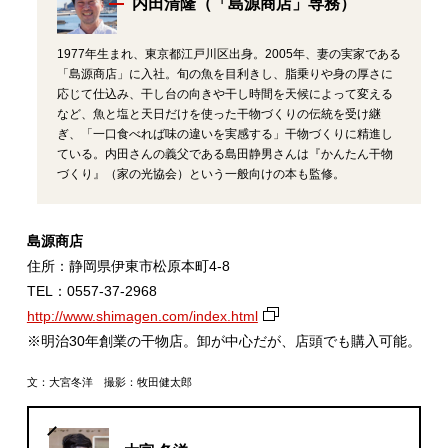
内田清隆（「島源商店」専務）
1977年生まれ、東京都江戸川区出身。2005年、妻の実家である
「島源商店」に入社。旬の魚を目利きし、脂乗りや身の厚さに
応じて仕込み、干し台の向きや干し時間を天候によって変える
など、魚と塩と天日だけを使った干物づくりの伝統を受け継
ぎ、「一口食べれば味の違いを実感する」干物づくりに精進し
ている。内田さんの義父である島田静男さんは『かんたん干物
づくり』（家の光協会）という一般向けの本も監修。
島源商店
住所：静岡県伊東市松原本町4‐8
TEL：0557‐37‐2968
http://www.shimagen.com/index.html
※明治30年創業の干物店。卸が中心だが、店頭でも購入可能。
文：大宮冬洋 撮影：牧田健太郎