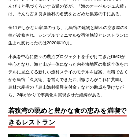
んびりと毛づくろいする猫の姿が。「海のオーベルジュ志積」
は、そんな古き良き漁村の名残をとどめた集落の中にある。
全11戸しかない家屋のうち、元民宿の建物と離れの空き屋の3
棟が改修され、シンプルでミニマルな宿泊施設とレストランに
生まれ変わったのは2020年10月。
小浜を中心に数々の農泊プロジェクトを手がけてきたDMOが
中心となり、海と山が一体になった内外海地区の集落全体をホ
テルに見立てる新しい漁村ステイのモデルを提案。志積で古く
から民宿「久兵衛」を営んできた西川徹さんがこれに共鳴し、
農林水産省の「農山漁村振興交付金」などの助成を受けなが
ら、2年がかりで事業化を実現させた経緯がある。
若狭湾の眺めと豊かな食の恵みを満喫で
きるレストラン