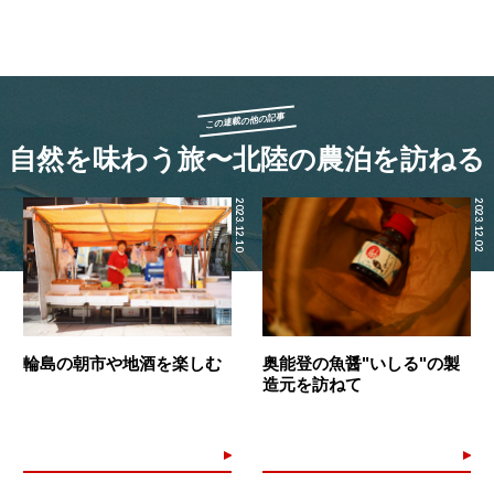
この連載の他の記事
自然を味わう旅〜北陸の農泊を訪ねる
2023.12.10
2023.12.02
輪島の朝市や地酒を楽しむ
奥能登の魚醤"いしる"の製
造元を訪ねて