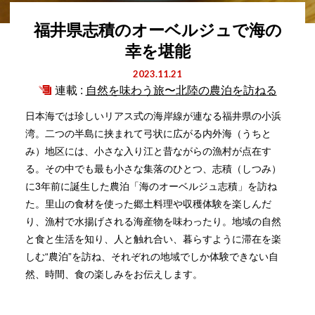
福井県志積のオーベルジュで海の
幸を堪能
2023.11.21
連載 :
自然を味わう旅〜北陸の農泊を訪ねる
日本海では珍しいリアス式の海岸線が連なる福井県の小浜
湾。二つの半島に挟まれて弓状に広がる内外海（うちと
み）地区には、小さな入り江と昔ながらの漁村が点在す
る。その中でも最も小さな集落のひとつ、志積（しつみ）
に3年前に誕生した農泊「海のオーベルジュ志積」を訪ね
た。里山の食材を使った郷土料理や収穫体験を楽しんだ
り、漁村で水揚げされる海産物を味わったり。地域の自然
と食と生活を知り、人と触れ合い、暮らすように滞在を楽
しむ“農泊”を訪ね、それぞれの地域でしか体験できない自
然、時間、食の楽しみをお伝えします。