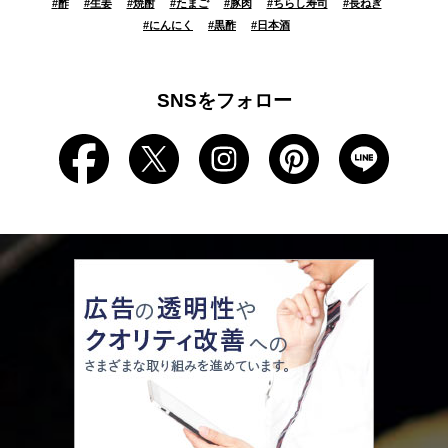
#
酢
#
生姜
#
焼酎
#
たまご
#
豚肉
#
ちらし寿司
#
長ねぎ
#
にんにく
#
黒酢
#
日本酒
SNSをフォロー