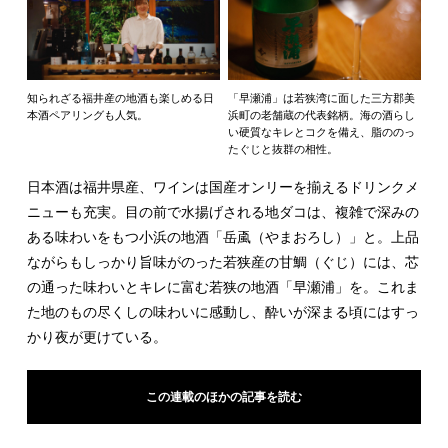
知られざる福井産の地酒も楽しめる日
「早瀬浦」は若狭湾に面した三方郡美
本酒ペアリングも人気。
浜町の老舗蔵の代表銘柄。海の酒らし
い硬質なキレとコクを備え、脂ののっ
たぐじと抜群の相性。
日本酒は福井県産、ワインは国産オンリーを揃えるドリンクメ
ニューも充実。目の前で水揚げされる地ダコは、複雑で深みの
ある味わいをもつ小浜の地酒「岳颪（やまおろし）」と。上品
ながらもしっかり旨味がのった若狭産の甘鯛（ぐじ）には、芯
の通った味わいとキレに富む若狭の地酒「早瀬浦」を。これま
た地のもの尽くしの味わいに感動し、酔いが深まる頃にはすっ
かり夜が更けている。
この連載のほかの記事を読む