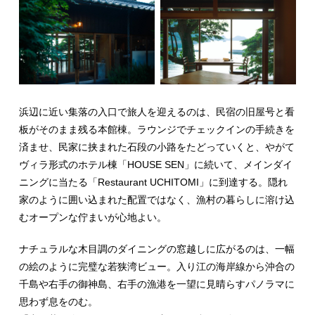
浜辺に近い集落の入口で旅人を迎えるのは、民宿の旧屋号と看
板がそのまま残る本館棟。ラウンジでチェックインの手続きを
済ませ、民家に挟まれた石段の小路をたどっていくと、やがて
ヴィラ形式のホテル棟「HOUSE SEN」に続いて、メインダイ
ニングに当たる「Restaurant UCHITOMI」に到達する。隠れ
家のように囲い込まれた配置ではなく、漁村の暮らしに溶け込
むオープンな佇まいが心地よい。
ナチュラルな木目調のダイニングの窓越しに広がるのは、一幅
の絵のように完璧な若狭湾ビュー。入り江の海岸線から沖合の
千島や右手の御神島、右手の漁港を一望に見晴らすパノラマに
思わず息をのむ。