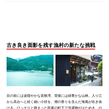
古き良き面影を残す漁村の新たな挑戦
目の前には波穏やかな若狭湾、背後には緑豊かな山林。入り江
から高台へと続く細い小径を、潮の香りを含んだ海風が吹き抜
ける。ひっそりと静まった民家の軒下で洗濯物がはためき、の