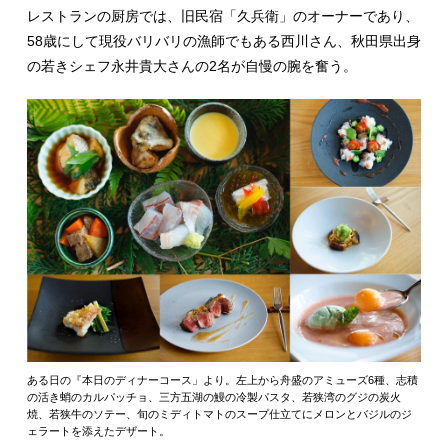
レストランの厨房では、旧民宿「久兵衛」のオーナーであり、
58歳にして現役バリバリの漁師でもある西川さん、秋田県出身
の若きシェフ永井貴大さんの2名が自慢の腕を奮う。
ある日の『本日のディナーコース」より。左上から舟盛のアミューズ6種、志積
の活き蛸のカルパッチョ、三方五湖の鰻の冷製パスタ、若狭湾のグジの炭火
焼、若狭牛のソテー、旬のミディトマトのスープ仕立てにメロンとバジルのジ
ェラートを添えたデザート。