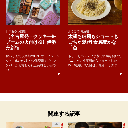
日本おやつ図鑑
ようこそ!俺酒場
【名古屋発・クッキー缶
太麺も細麺もショートも
ブームの火付け役】伊勢
ごちゃ混ぜ! 食感豊かな
丹新宿...
「色...
食いしん坊倶楽部のLINEオープンチャ
もし、あのシェフが家で酒場を開いた
ット「dancyuおやつ倶楽部」で、メ
ら......という妄想からスタートした
ンバーから寄せられた美味しいおや
WEB連載。3人目は、鎌倉「オステ
つ...
リ...
関連する記事
AD