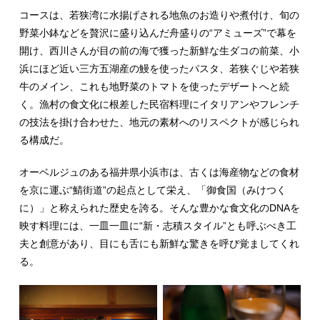
コースは、若狭湾に水揚げされる地魚のお造りや煮付け、旬の
野菜小鉢などを贅沢に盛り込んだ舟盛りの“アミューズ”で幕を
開け、西川さんが目の前の海で獲った新鮮な生ダコの前菜、小
浜にほど近い三方五湖産の鰻を使ったパスタ、若狭ぐじや若狭
牛のメイン、これも地野菜のトマトを使ったデザートへと続
く。漁村の食文化に根差した民宿料理にイタリアンやフレンチ
の技法を掛け合わせた、地元の素材へのリスペクトが感じられ
る構成だ。
オーベルジュのある福井県小浜市は、古くは海産物などの食材
を京に運ぶ“鯖街道”の起点として栄え、「御食国（みけつく
に）」と称えられた歴史を誇る。そんな豊かな食文化のDNAを
映す料理には、一皿一皿に“新・志積スタイル”とも呼ぶべき工
夫と創意があり、目にも舌にも新鮮な驚きを呼び覚ましてくれ
る。