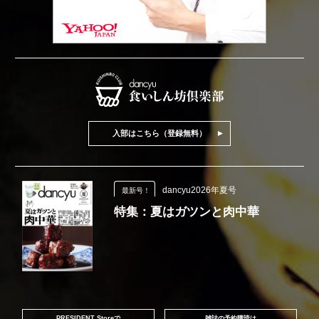
入部はこちら（登録無料）
dancyu2026年夏号
最新号！
特集：夏はガツンと肉中華
PRESIDENT Storeで
雑誌の予約購読は