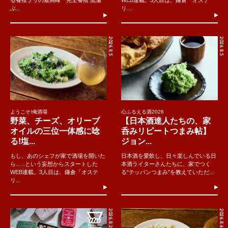
る養殖ブリの最高峰「完全養殖 黒瀬
WEB連載。3人目は、鎌倉「オステ
ぶ..
リ...
2026.8.5
2026.8.5
ようこそ!俺酒場
心ふるえる酒2026
野菜、チーズ、オリーブ
【日本酒達人たちの、家
オイルの三位一体感に唸
呑みリピートつまみ帖】
る!塩...
ジョン...
もし、あのシェフが家で酒場を開いた
日本酒を愛飲し、日々楽しんでいる日
ら......という妄想からスタートした
本酒ライターさんたちに、家でつく
WEB連載。3人目は、鎌倉「オステ
る“テッパンつまみ”を教えていただ...
リ...
2026.8.2
2026.8.6