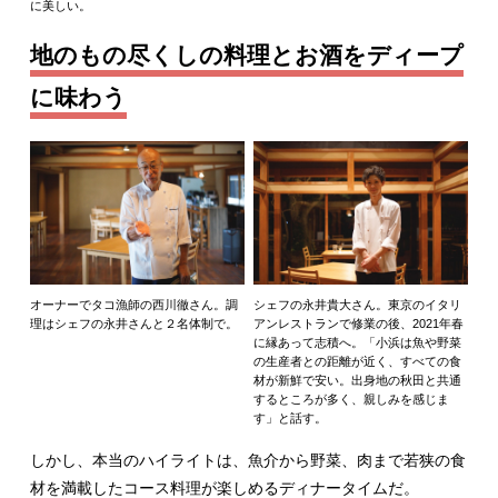
に美しい。
地のもの尽くしの料理とお酒をディープ
に味わう
オーナーでタコ漁師の西川徹さん。調
シェフの永井貴大さん。東京のイタリ
理はシェフの永井さんと２名体制で。
アンレストランで修業の後、2021年春
に縁あって志積へ。「小浜は魚や野菜
の生産者との距離が近く、すべての食
材が新鮮で安い。出身地の秋田と共通
するところが多く、親しみを感じま
す」と話す。
しかし、本当のハイライトは、魚介から野菜、肉まで若狭の食
材を満載したコース料理が楽しめるディナータイムだ。