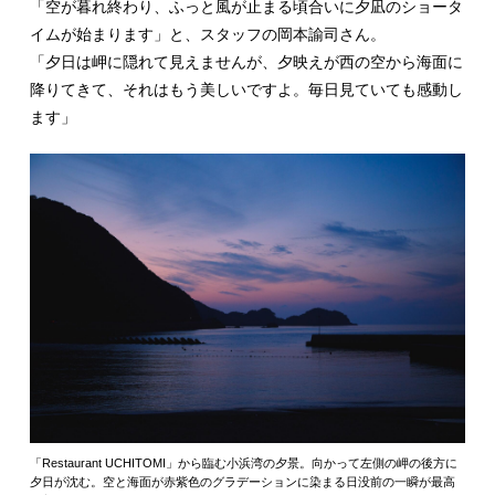
「空が暮れ終わり、ふっと風が止まる頃合いに夕凪のショータ
イムが始まります」と、スタッフの岡本諭司さん。
「夕日は岬に隠れて見えませんが、夕映えが西の空から海面に
降りてきて、それはもう美しいですよ。毎日見ていても感動し
ます」
「Restaurant UCHITOMI」から臨む小浜湾の夕景。向かって左側の岬の後方に
夕日が沈む。空と海面が赤紫色のグラデーションに染まる日没前の一瞬が最高