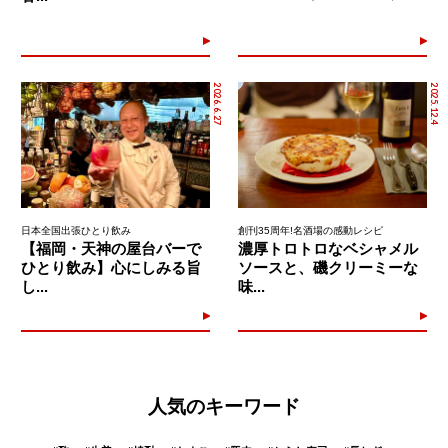
2026.6.27
2025.12.4
日本全国出張ひとり飲み
創刊35周年!名酒場の感動レシピ
【福岡・天神の屋台バーで
濃厚トロトロなベシャメル
ひとり飲み】心にしみる旨
ソースと、磯クリーミーな
し...
味...
人気のキーワード