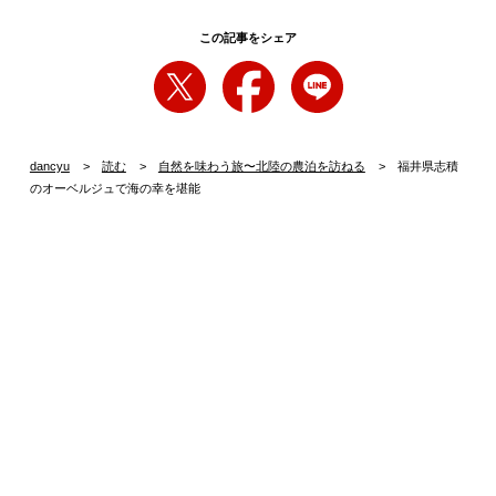
この記事をシェア
dancyu
読む
自然を味わう旅〜北陸の農泊を訪ねる
福井県志積
のオーベルジュで海の幸を堪能