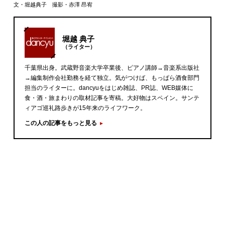
文・堀越典子 撮影・赤澤 昂宥
堀越 典子
（ライター）
千葉県出身。武蔵野音楽大学卒業後、ピアノ講師→音楽系出版社
→編集制作会社勤務を経て独立。気がつけば、もっぱら酒食部門
担当のライターに。dancyuをはじめ雑誌、PR誌、WEB媒体に
食・酒・旅まわりの取材記事を寄稿。大好物はスペイン。サンテ
ィアゴ巡礼路歩きが15年来のライフワーク。
この人の記事をもっと見る