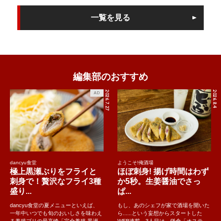
一覧を見る
編集部のおすすめ
2026.7.27
2026.8.4
AD
dancyu食堂
ようこそ!俺酒場
極上黒瀬ぶりをフライと
ほぼ刺身! 揚げ時間はわず
刺身で！贅沢なフライ3種
か5秒。生姜醤油でさっ
盛り...
ぱ...
dancyu食堂の夏メニューといえば、
もし、あのシェフが家で酒場を開いた
一年中いつでも旬のおいしさを味わえ
ら......という妄想からスタートした