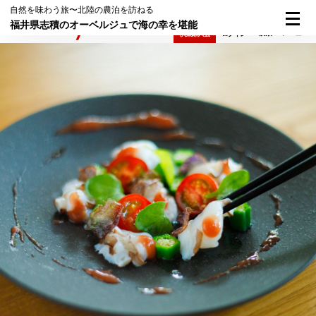
自然を味わう旅〜北陸の農泊を訪ねる
福井県志積のオーベルジュで海の幸を堪能
検索
メニュー
倶楽部入会
ログイン