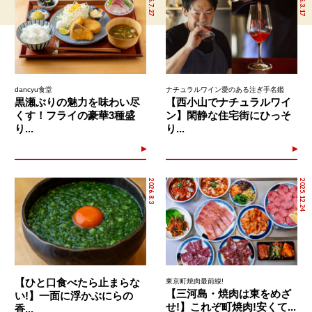
2026.7.27
2026.3.17
dancyu食堂
ナチュラルワイン愛のある注ぎ手名鑑
黒瀬ぶりの魅力を味わい尽
【西小山でナチュラルワイ
くす！フライの豪華3種盛
ン】閑静な住宅街にひっそ
り...
り...
2026.8.3
2025.12.24
【ひと口食べたら止まらな
東京町焼肉最前線!
【三河島・焼肉は東をめざ
い!】一面に浮かぶにらの
せ!】これぞ町焼肉!安くて...
香...