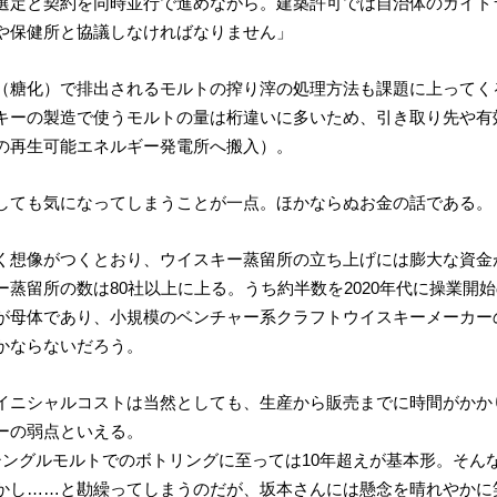
選定と契約を同時並行で進めながら。建築許可では自治体のガイド
課や保健所と協議しなければなりません」
（糖化）で排出されるモルトの搾り滓の処理方法も課題に上ってく
キーの製造で使うモルトの量は桁違いに多いため、引き取り先や有
の再生可能エネルギー発電所へ搬入）。
しても気になってしまうことが一点。ほかならぬお金の話である。
想像がつくとおり、ウイスキー蒸留所の立ち上げには膨大な資金が
蒸留所の数は80社以上に上る。うち約半数を2020年代に操業開
が母体であり、小規模のベンチャー系クラフトウイスキーメーカー
かならないだろう。
イニシャルコストは当然としても、生産から販売までに時間がかか
ーの弱点といえる。
シングルモルトでのボトリングに至っては10年超えが基本形。そん
かし……と勘繰ってしまうのだが、坂本さんには懸念を晴れやかに