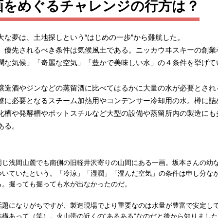
画をめぐるチャレンジの行方は？
大な夢は、土地探しという“はじめの一歩”から難航した。
、優先されるべき条件は気候風土である。ニッカウヰスキーの創業
潤な気候」「奇麗な空気」「豊かで美味しい水」の４条件を挙げて
醸造酒やジンなどの蒸留酒に比べてはるかに大量の水が必要とされ
整に必要となるスチーム加熱用やコンデンサー冷却用の水。樽に詰
化槽や発酵槽やポットスチルなど大型の設備や蒸留所内の製造にも
ある。
同じ浅間山麓でも南側の旧軽井沢寄りの山間にある一画。坂本さんの幼な
ついていたという。「冷涼」「湿潤」「澄んだ空気」の条件は申し分な
る。掘っても掘っても水が出なかったのだ。
話題になりがちですが、製造現場でより重要なのは水量が豊富で安定し
構あって（笑）。火山帯の近くの“あるある”なのだと後から知りまし