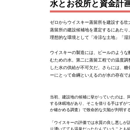
水とお役所と資金計
ゼロからウイスキー蒸留所を建設する壮
蒸留所の建設候補地を選定するにあたり
理想的な環境として「冷涼な土地」「湿
ウイスキーの製造には、ビールのような
むための水。第二に蒸留工程での温度調
した水の供給が不可欠だ。さらには、糖
ーにとって命綱といえるのが水の存在で
当初、建設地の候補に挙がっていたのは、
する休眠地があり、そこを借りる手はずが
か確かめる調査）で致命的な欠陥が判明す
「ウイスキーの評価では水質の良し悪しが
り湧いてても温泉だったなんていうことも結