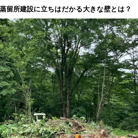
蒸留所建設に立ちはだかる大きな壁とは？
トップ
プロが教えるレシピ
厳選！店探し
食のストーリー