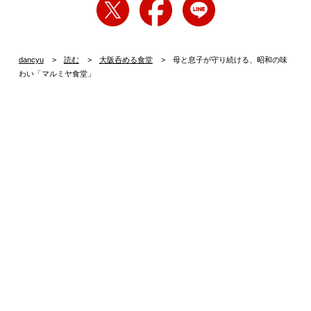
dancyu
読む
大阪呑める食堂
母と息子が守り続ける、昭和の味
わい「マルミヤ食堂」