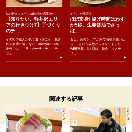
私の行きつけ~住む町の旨い店案内~
ようこそ!俺酒場
【知りたい、軽井沢エリ
ほぼ刺身! 揚げ時間はわず
アの行きつけ7】手づくり
か5秒。生姜醤油でさっ
のチ...
ぱ...
その町の住人が長く通う店こそ、愛さ
もし、あのシェフが家で酒場を開いた
れる名店に違いない。dancyu2026年
ら......という妄想からスタートした
夏号では、「ラ・カーサ・ディ・テ
WEB連載。3人目は、鎌倉「オステ
ツ...
リ...
関連する記事
2026.7.27
2026.7.21
AD