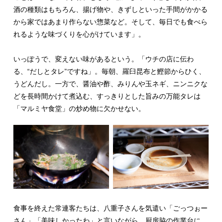
酒の種類はもちろん、揚げ物や、きずしといった手間がかかる
から家ではあまり作らない惣菜など。そして、毎日でも食べら
れるような味づくりを心がけています」。
いっぽうで、変えない味があるという。「ウチの店に伝わ
る、“だしとタレ”ですね」。毎朝、羅臼昆布と鰹節からひく、
うどんだし。一方で、醤油や酢、みりんや玉ネギ、ニンニクな
どを長時間かけて煮込む、すっきりとした旨みの万能タレは
「マルミヤ食堂」の炒め物に欠かせない。
食事を終えた常連客たちは、八重子さんを気遣い「ごっつぉー
さん」「美味しかったわ」と言いながら、厨房脇の作業台に、