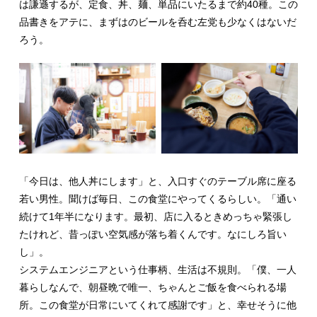
は謙遜するが、定食、丼、麺、単品にいたるまで約40種。この
品書きをアテに、まずはのビールを呑む左党も少なくはないだ
ろう。
「今日は、他人丼にします」と、入口すぐのテーブル席に座る
若い男性。聞けば毎日、この食堂にやってくるらしい。「通い
続けて1年半になります。最初、店に入るときめっちゃ緊張し
たけれど、昔っぽい空気感が落ち着くんです。なにしろ旨い
し」。
システムエンジニアという仕事柄、生活は不規則。「僕、一人
暮らしなんで、朝昼晩で唯一、ちゃんとご飯を食べられる場
所。この食堂が日常にいてくれて感謝です」と、幸せそうに他