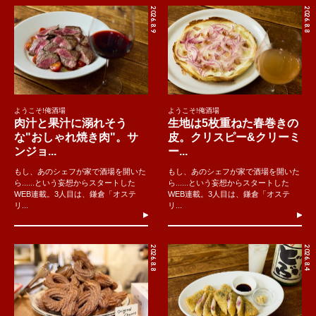
2026.8.9
2026.8.8
ようこそ!俺酒場
ようこそ!俺酒場
肉汁と果汁に溺れそう
生地は5枚重ねた春巻きの
な"おしゃれ焼き肉"。サ
皮。クリスピー&クリーミ
ンジョ...
ー...
もし、あのシェフが家で酒場を開いた
もし、あのシェフが家で酒場を開いた
ら......という妄想からスタートした
ら......という妄想からスタートした
WEB連載。3人目は、鎌倉「オステ
WEB連載。3人目は、鎌倉「オステ
リ...
リ...
2026.8.8
2026.8.4