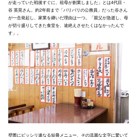
が走っていた戦後すぐに、祖母が創業しました」とは4代目・
谷 英晃さん。約2年前まで「バリバリの公務員」だった谷さん
が一念発起し、家業を継いだ理由は一つ。「親父が急逝し、母
が切り盛りしてきた食堂を、途絶えさせたくはなかったんで
す」。
壁際にビッシリ連なる短冊メニュー、その流麗な文字に驚いて