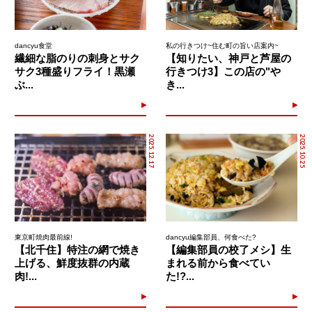
dancyu食堂
私の行きつけ~住む町の旨い店案内~
繊細な脂のりの刺身とサク
【知りたい、神戸と芦屋の
サク3種盛りフライ！黒瀬
行きつけ3】この店の"や
ぶ...
き...
2025.12.17
2025.10.25
東京町焼肉最前線!
dancyu編集部員、何食べた?
【北千住】特注の網で焼き
【編集部員の校了メシ】生
上げる、鮮度抜群の内蔵
まれる前から食べてい
肉!...
た!?...