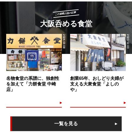
この連載の他の記事
大阪呑める食堂
2024.03.08
2023.12.03
名物食堂の系譜に、独創性
創業65年、おしどり夫婦が
を加えて「力餅食堂 中崎
支える大衆食堂「よしの
店」
や」
一覧を見る