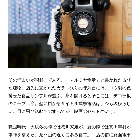
その佇まいが昭和、である。「マルミヤ食堂」と書かれた古び
た建物。店先に置かれたガラス張りの陳列台には、ロウ製の色
褪せた食品サンプルが並ぶ。扉を開けるとそこには、デコラ板
のテーブル席。壁に掛かるダイヤル式黒電話は、今も現役らし
い。目に飛び込むものすべてが、映画のセットのよう。
戦国時代、大坂冬の陣では徳川家康が、夏の陣では真田幸村が
本陣を構えた、茶臼山の近くにある食堂。「店の前に路面電車