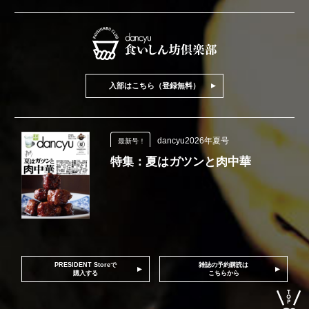
入部はこちら（登録無料）
dancyu2026年夏号
最新号！
特集：夏はガツンと肉中華
PRESIDENT Storeで
雑誌の予約購読は
購入する
こちらから