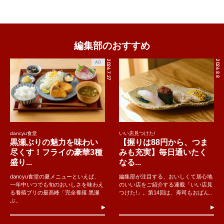
編集部のおすすめ
2026.7.27
2026.8.8
AD
dancyu食堂
いい店見つけた!
黒瀬ぶりの魅力を味わい
【握りは88円から、つま
尽くす！フライの豪華3種
みも充実】毎日通いたく
盛り...
なる...
dancyu食堂の夏メニューといえば、
編集部が注目する、おいしくて居心地
一年中いつでも旬のおいしさを味わえ
のいい店をご紹介する連載「いい店見
る養殖ブリの最高峰「完全養殖 黒瀬
つけた!」。第14回は、寿司もおばん..
ぶ..