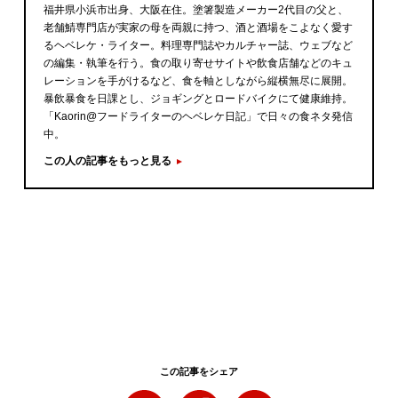
福井県小浜市出身、大阪在住。塗箸製造メーカー2代目の父と、
老舗鯖専門店が実家の母を両親に持つ、酒と酒場をこよなく愛す
るヘベレケ・ライター。料理専門誌やカルチャー誌、ウェブなど
の編集・執筆を行う。食の取り寄せサイトや飲食店舗などのキュ
レーションを手がけるなど、食を軸としながら縦横無尽に展開。
暴飲暴食を日課とし、ジョギングとロードバイクにて健康維持。
「Kaorin@フードライターのヘベレケ日記」で日々の食ネタ発信
中。
この人の記事をもっと見る
この記事をシェア