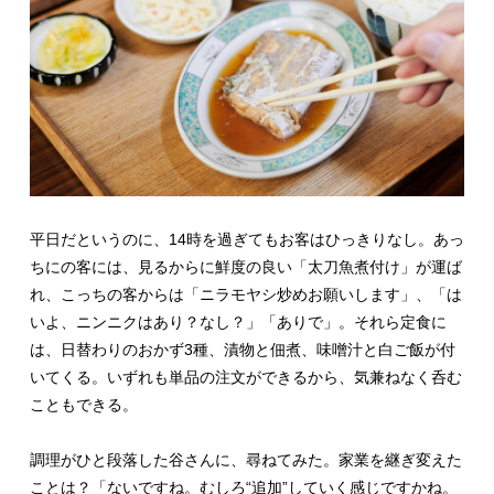
平日だというのに、14時を過ぎてもお客はひっきりなし。あっ
ちにの客には、見るからに鮮度の良い「太刀魚煮付け」が運ば
れ、こっちの客からは「ニラモヤシ炒めお願いします」、「は
いよ、ニンニクはあり？なし？」「ありで」。それら定食に
は、日替わりのおかず3種、漬物と佃煮、味噌汁と白ご飯が付
いてくる。いずれも単品の注文ができるから、気兼ねなく呑む
こともできる。
調理がひと段落した谷さんに、尋ねてみた。家業を継ぎ変えた
ことは？「ないですね。むしろ“追加”していく感じですかね。