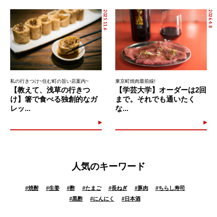
2025.11.6
2026.4.8
私の行きつけ~住む町の旨い店案内~
東京町焼肉最前線!
【教えて、浅草の行きつ
【学芸大学】オーダーは2回
け】箸で食べる独創的なガ
まで。それでも通いたく
レッ...
な...
人気のキーワード
#
焼酎
#
生姜
#
酢
#
たまご
#
長ねぎ
#
豚肉
#
ちらし寿司
#
黒酢
#
にんにく
#
日本酒