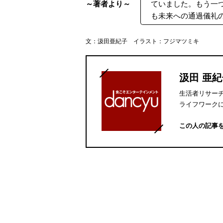
～著者より～
ていました。もう一
も未来への通過儀礼
文：汲田亜紀子 イラスト：フジマツミキ
汲田 亜
生活者リサーチ
ライフワーク
この人の記事