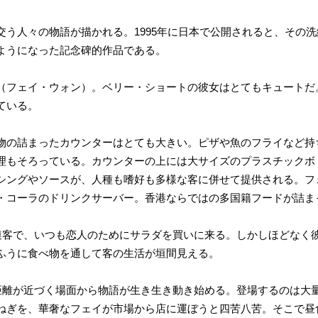
交う人々の物語が描かれる。1995年に日本で公開されると、その
ようになった記念碑的作品である。
（フェイ・ウォン）。ベリー・ショートの彼女はとてもキュートだ
ている。
物の詰まったカウンターはとても大きい。ピザや魚のフライなど持
理もそろっている。カウンターの上には大サイズのプラスチックボ
シングやソースが、人種も嗜好も多様な客に併せて提供される。フ
・コーラのドリンクサーバー。香港ならではの多国籍フードが詰ま
常連客で、いつも恋人のためにサラダを買いに来る。しかしほどなく
ふうに食べ物を通して客の生活が垣間見える。
の距離が近づく場面から物語が生き生き動き始める。登場するのは大
ねぎを、華奢なフェイが市場から店に運ぼうと四苦八苦。そこで昼