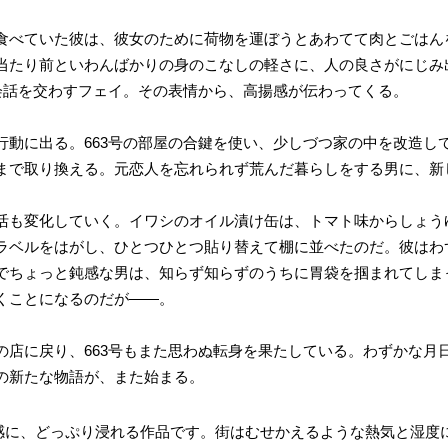
食べていた彼は、彼女のために荷物を運ぼうとあわてて肉とごはん
当たり前といわんばかりの身のこなしの軽さに、人の良さがにじみ
せ会話を交わすフェイ。その表情から、高揚感が伝わってくる。
行動に出る。663号の部屋の合鍵を使い、少しづつ家の中を改造し
まで取り換える。元恋人を忘れられず荒んだ暮らしをする男に、新
活も変化していく。イワシのオイル漬け缶は、トマト味からしょう
ラベルをはがし、ひとつひとつ貼り替えて棚に並べたのだ。彼はわ
でちょっと鈍感な男は、知らず知らずのうちに胃袋を掴まれてしま
くことになるのだが――。
の店に戻り、663号もまた思わぬ転身を果たしている。わずかな月
の新たな物語が、また始まる。
感に、どっぷり浸れる作品です。街はむせかえるような熱気と湿度