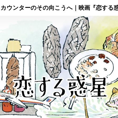
カウンターのその向こうへ｜映画『恋する
トップ
プロが教えるレシピ
厳選！店探し
食のストーリー