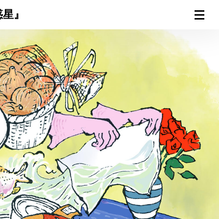
惑星』
連載一覧
倶楽部入会
（無料）
ログイン
検索
メニュー