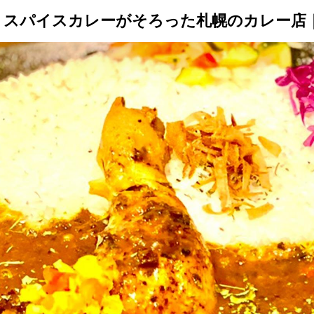
、スパイスカレーがそろった札幌のカレー店
トップ
プロが教えるレシピ
厳選！店探し
食のストーリー