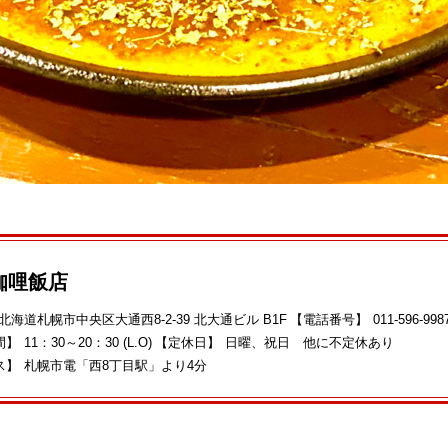
咖哩飯店
北海道札幌市中央区大通西8‐2‐39 北大通ビル B1F
【電話番号】
011‐596‐998
間】
11：30～20：30 (L.O)
【定休日】
日曜、祝日 他に不定休あり
ス】
札幌市電「西8丁目駅」より4分