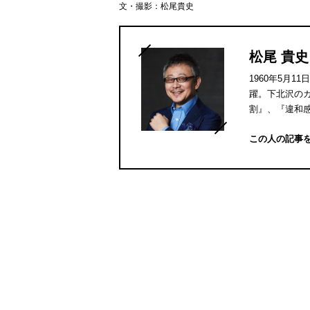
文・撮影：松尾貴史
松尾 貴史
1960年5月
躍。下北沢の
割』、『違和
この人の記事