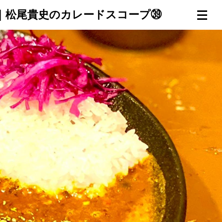
｜松尾貴史のカレードスコープ㊴
連載一覧
倶楽部入会
（無料）
ログイン
検索
メニュー