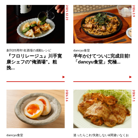
2025.12.23
2026.3.9
創刊35周年!名酒場の感動レシピ
dancyu食堂
『フロリレージュ』川手寛
半年かけてついに完成目前!
康シェフの"俺酒場"。粗
「dancyu食堂」究極...
挽...
2026.3.6
2026.7.1
dancyu食堂
迷ったらこれ!失敗しない&間違いなくお