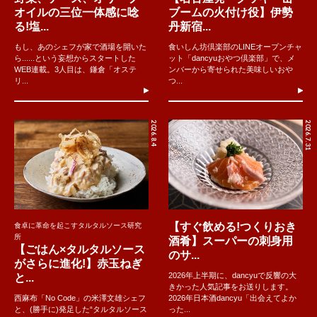
オイルの三位一体感に唸
ブームの火付け役】伊勢
る!塩...
丹新宿...
もし、あのシェフが家で酒場を開いた
食いしん坊倶楽部のLINEオープンチャ
ら......という妄想からスタートした
ット「dancyuおやつ倶楽部」で、メ
WEB連載。3人目は、鎌倉「オステ
ンバーから寄せられた美味しいおや
リ...
つ...
2026.8.4
2026.7.31
【すぐ飲める!つくりおき
食卓に革命を起こすタルタルソース研究
所
酒肴】スーパーの刺身用
【ごはん×タルタルソース
のサ...
がさらに進化!】赤玉ねぎ
2026年上半期に、dancyuで反響の大
と...
きかった人気記事をお送りします。
西麻布「No Code」の米澤文雄シェフ
2026年日本酒dancyu「出会えてよか
と、(勝手に)発足した“タルタルソース
った...