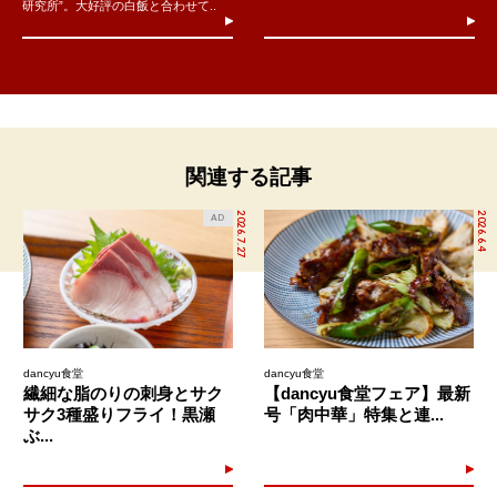
研究所”。大好評の白飯と合わせて..
関連する記事
2026.7.27
2026.6.4
AD
dancyu食堂
dancyu食堂
繊細な脂のりの刺身とサク
【dancyu食堂フェア】最新
サク3種盛りフライ！黒瀬
号「肉中華」特集と連...
ぶ...