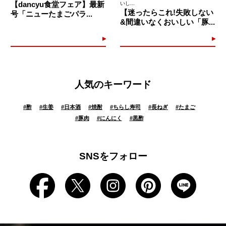
【dancyu食堂フェア】最新
いし...
【迷ったらこれ!失敗しない
号「ニューたまごパラ...
&間違いなくおいしい「豚...
人気のキーワード
#
酢
#
生姜
#
日本酒
#
焼酎
#
ちらし寿司
#
長ねぎ
#
たまご
#
豚肉
#
にんにく
#
黒酢
SNSをフォロー