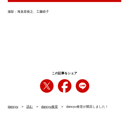
撮影：海老原俊之、工藤睦子
この記事をシェア
dancyu
読む
dancyu食堂
dancyu食堂が開店しました！