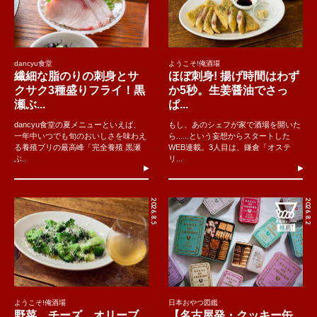
dancyu食堂
ようこそ!俺酒場
繊細な脂のりの刺身とサ
ほぼ刺身! 揚げ時間はわず
クサク3種盛りフライ！黒
か5秒。生姜醤油でさっ
瀬ぶ...
ぱ...
dancyu食堂の夏メニューといえば、
もし、あのシェフが家で酒場を開いた
一年中いつでも旬のおいしさを味わえ
ら......という妄想からスタートした
る養殖ブリの最高峰「完全養殖 黒瀬
WEB連載。3人目は、鎌倉「オステ
ぶ..
リ...
2026.8.5
2026.8.2
ようこそ!俺酒場
日本おやつ図鑑
野菜、チーズ、オリーブ
【名古屋発・クッキー缶