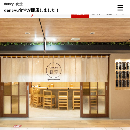
dancyu食堂
dancyu食堂が開店しました！
検索
メニュー
倶楽部入会
ログイン