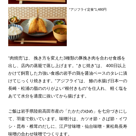
“アジフライ定食”1,480円
“肉焼売”は、 挽き方を変えた3種類の豚挽き肉を合わせ食感を
出し、店内の蒸籠で蒸し上げます。“きじ焼き”は、 400日以上
かけて飼育した力強い食感の岩手の鶏を醤油ベースのタレに漬
けてじっくり焼きます。“アジフライ”は、 鯵の水揚げ日本一の
長崎・松浦の脂ののりがよい“根付きもの”を仕人れ、 軽く塩を
あてて水分を適度に抜いてから揚げます。
ご飯は岩手県陸前高田市産の「たかたのゆめ」を七分づきにし
て、羽釜で炊いています。味噌汁は、カツオ節・さば節・イワ
シ・昆布・椎茸のだしに、江戸甘味噌・仙台味噌・東松島長寿
味噌の合わせ味噌でつくります。