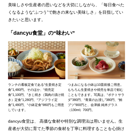
美味しさや生産者の思いなどを大切にしながら、「毎日食べた
くなるような“ふつう”で飽きの来ない美味しさ」を目指してい
きたいと思います。
「dancyu食堂」の“味わい”
ランチの看板定食である“生姜焼き定
つまみになる小鉢は10皿前後ご用意。
食”1,480円。そのほか、“焼売定
もちろん生姜焼きや焼売を単品で頼む
食”1,100円、”きじ焼き（鶏肉の漬け焼
こともできます。写真は、“ポテトサラ
き）定食”1,280円、“アジフライ定
ダ”380円、“青菜のお浸し”380円、“鮪
食”1,480円、“小鉢定食”980円もご用意
ブツ”900円と、会津娘 純米グラス
しています。
（130ml）700円。
dancyu食堂は、 高価な食材や特別な調理法は用いません。生
産者が大切に育てた季節の食材を丁寧に料理することを心掛け