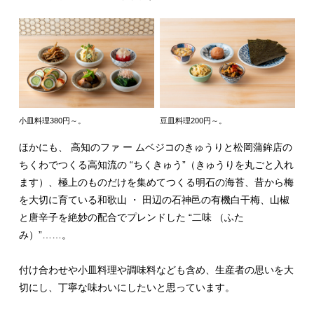
小皿料理380円～。
豆皿料理200円～。
ほかにも、 高知のファ ー ムベジコのきゅうりと松岡蒲鉾店の
ちくわでつくる高知流の “ちくきゅう”（きゅうりを丸ごと入れ
ます）、極上のものだけを集めてつくる明石の海苔、昔から梅
を大切に育ている和歌山 ・ 田辺の石神邑の有機白干梅、山椒
と唐辛子を絶妙の配合でプレンドした “二味 （ふた
み）”……。
付け合わせや小皿料理や調味料なども含め、生産者の思いを大
切にし、丁寧な味わいにしたいと思っています。