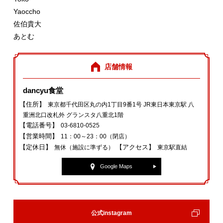
Yaoccho
佐伯貴大
あとむ
店舗情報
dancyu食堂
【住所】
東京都千代田区丸の内1丁目9番1号 JR東日本東京駅 八
重洲北口改札外 グランスタ八重北1階
【電話番号】
03‐6810‐0525
【営業時間】
11：00～23：00（閉店）
【定休日】
【アクセス】
無休（施設に準ずる）
東京駅直結
Google Maps
公式instagram