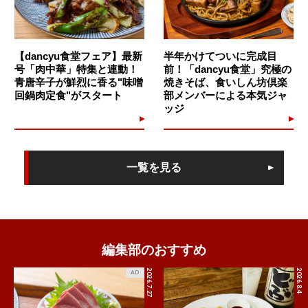
【dancyu食堂フェア】最新
半年かけてついに完成目
号「肉中華」特集と連動！
前！「dancyu食堂」究極の
青唐辛子が鮮烈に香る"味噌
焼きそば、食いしん坊倶楽
回鍋肉定食"がスタート
部メンバーによる本気ジャ
ッジ
一覧を見る
編集部のおすすめ
2026.7.27
2026.8.4
AD