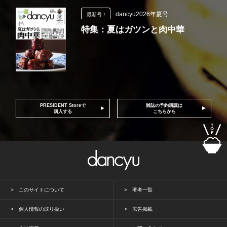
dancyu2026年夏号
最新号！
特集：夏はガツンと肉中華
PRESIDENT Storeで
雑誌の予約購読は
購入する
こちらから
このサイトについて
著者一覧
個人情報の取り扱い
広告掲載