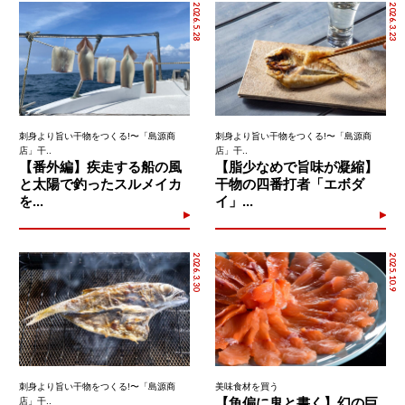
2026.5.28
2026.3.23
刺身より旨い干物をつくる!〜「島源商
刺身より旨い干物をつくる!〜「島源商
店」干..
店」干..
【番外編】疾走する船の風
【脂少なめで旨味が凝縮】
と太陽で釣ったスルメイカ
干物の四番打者「エボダ
を...
イ」...
2026.3.30
2025.10.9
刺身より旨い干物をつくる!〜「島源商
美味食材を買う
【魚偏に鬼と書く】幻の巨
店」干..