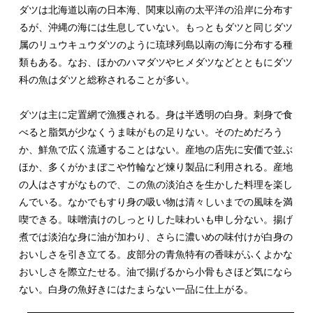
ダツは北海道以南の日本海、関東以南の太平洋の沿岸に分布す
るが、沖縄の海には生息していない。もっともダツと同じダツ
属のリュウキュウダツのように琉球列島以南の海に分布する種
類もある。なお、ほかのハマダツやヒメダツなどとともにダツ
科の魚はダツと総称されることが多い。
ダツは主に定置網で漁獲される。身は半透明の白身。刺身で食
べると脂気が少なくうま味がもの足りない。そのためだろう
か、鮮魚で広く流通することはない。産地の店先に安価で並ぶ
ほか、多くがかまぼこや竹輪など煉り製品に利用される。産地
の人はさすがなもので、この魚の淡泊さを生かした料理を楽し
んでいる。なかでもすり身の吸い物は清々しいまでの風味を満
喫できる。味噌漬けのしっとりした味わいも申し分ない。揚げ
煮では淡泊な身に油が加わり、さらに濃いめの味付けが白身の
おいしさを引き立てる。皮部分の青魚特有の香味がふくよかな
おいしさを際立たせる。油で揚げるから小骨もさほど気になら
ない。白身の魚好きにはたまらない一品に仕上がる。