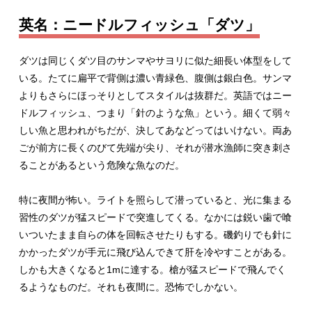
英名：ニードルフィッシュ「ダツ」
ダツは同じくダツ目のサンマやサヨリに似た細長い体型をして
いる。たてに扁平で背側は濃い青緑色、腹側は銀白色。サンマ
よりもさらにほっそりとしてスタイルは抜群だ。英語ではニー
ドルフィッシュ、つまり「針のような魚」という。細くて弱々
しい魚と思われがちだが、決してあなどってはいけない。両あ
ごが前方に長くのびて先端が尖り、それが潜水漁師に突き刺さ
ることがあるという危険な魚なのだ。
特に夜間が怖い。ライトを照らして潜っていると、光に集まる
習性のダツが猛スピードで突進してくる。なかには鋭い歯で喰
いついたまま自らの体を回転させたりもする。磯釣りでも針に
かかったダツが手元に飛び込んできて肝を冷やすことがある。
しかも大きくなると1mに達する。槍が猛スピードで飛んでく
るようなものだ。それも夜間に。恐怖でしかない。