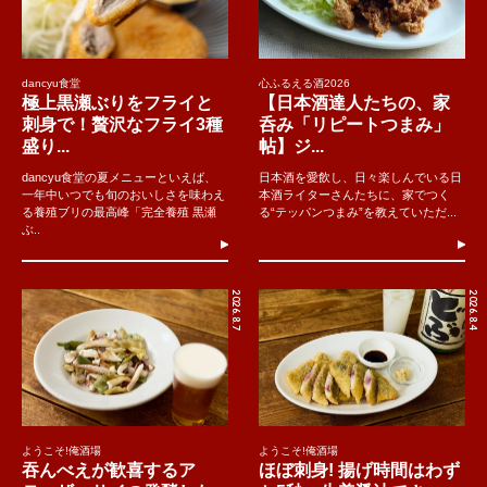
dancyu食堂
心ふるえる酒2026
極上黒瀬ぶりをフライと
【日本酒達人たちの、家
刺身で！贅沢なフライ3種
呑み「リピートつまみ」
盛り...
帖】ジ...
dancyu食堂の夏メニューといえば、
日本酒を愛飲し、日々楽しんでいる日
一年中いつでも旬のおいしさを味わえ
本酒ライターさんたちに、家でつく
る養殖ブリの最高峰「完全養殖 黒瀬
る“テッパンつまみ”を教えていただ...
ぶ..
2026.8.7
2026.8.4
ようこそ!俺酒場
ようこそ!俺酒場
吞んべえが歓喜するア
ほぼ刺身! 揚げ時間はわず