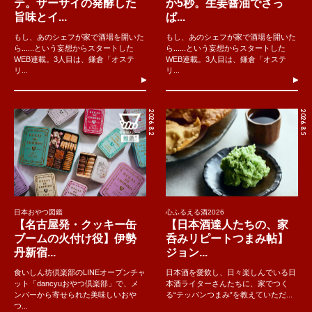
テ。ザーサイの発酵した
か5秒。生姜醤油でさっ
旨味とイ...
ぱ...
もし、あのシェフが家で酒場を開いた
もし、あのシェフが家で酒場を開いた
ら......という妄想からスタートした
ら......という妄想からスタートした
WEB連載。3人目は、鎌倉「オステ
WEB連載。3人目は、鎌倉「オステ
リ...
リ...
2026.8.2
2026.8.5
日本おやつ図鑑
心ふるえる酒2026
【名古屋発・クッキー缶
【日本酒達人たちの、家
ブームの火付け役】伊勢
呑みリピートつまみ帖】
丹新宿...
ジョン...
食いしん坊倶楽部のLINEオープンチャ
日本酒を愛飲し、日々楽しんでいる日
ット「dancyuおやつ倶楽部」で、メ
本酒ライターさんたちに、家でつく
ンバーから寄せられた美味しいおや
る“テッパンつまみ”を教えていただ...
つ...