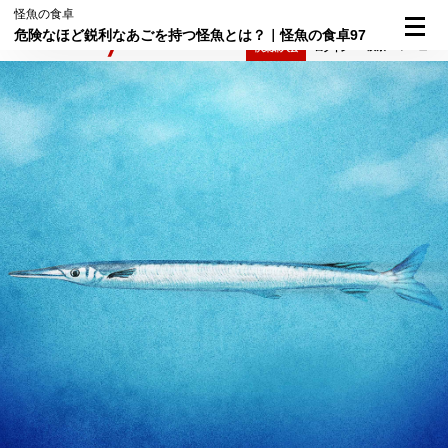
怪魚の食卓
危険なほど鋭利なあごを持つ怪魚とは？｜怪魚の食卓97
検索
メニュー
倶楽部入会
ログイン