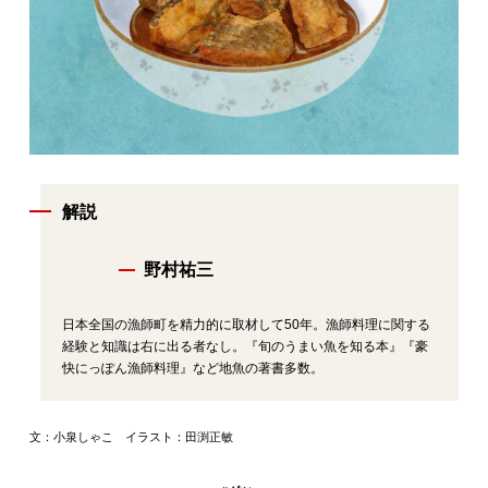
解説
野村祐三
日本全国の漁師町を精力的に取材して50年。漁師料理に関する
経験と知識は右に出る者なし。『旬のうまい魚を知る本』『豪
快にっぽん漁師料理』など地魚の著書多数。
文：小泉しゃこ イラスト：田渕正敏