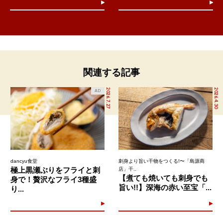
関連する記事
2026.7.27
2026.4.30
AD
dancyu食堂
刺身より旨い干物をつくる!〜「島源商
極上黒瀬ぶりをフライと刺
店」干..
【煮ても焼いても刺身でも
身で！贅沢なフライ3種盛
旨い!!】深海の赤い至宝「...
り...