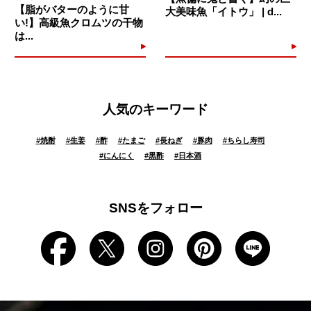
【脂がバターのように甘
大美味魚「イトウ」 | d...
い!】高級魚クロムツの干物
は...
人気のキーワード
#
焼酎
#
生姜
#
酢
#
たまご
#
長ねぎ
#
豚肉
#
ちらし寿司
#
にんにく
#
黒酢
#
日本酒
SNSをフォロー