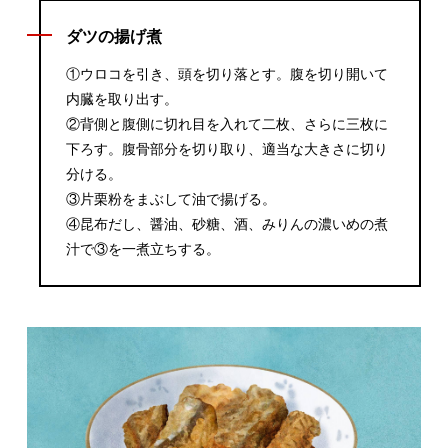
ダツの揚げ煮
①ウロコを引き、頭を切り落とす。腹を切り開いて
内臓を取り出す。
②背側と腹側に切れ目を入れて二枚、さらに三枚に
下ろす。腹骨部分を切り取り、適当な大きさに切り
分ける。
③片栗粉をまぶして油で揚げる。
④昆布だし、醤油、砂糖、酒、みりんの濃いめの煮
汁で③を一煮立ちする。