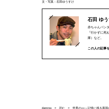
文・写真：石田ゆうすけ
石田 ゆ
赤ちゃんパン
『行かずに死
庫）など。
この人の記事
dancyu
読む
世界の○○～記憶に残る異国