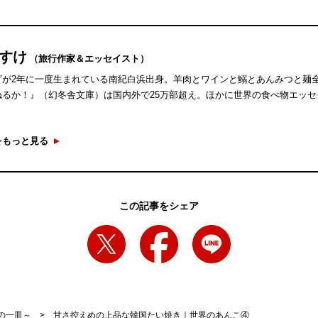
うすけ
（旅行作家＆エッセイスト）
ダが2年に一度生まれている南紀白浜出身。羊肉とワインと鰯とあんみつと麺
ねるか！』（幻冬舎文庫）は国内外で25万部超え。ほかに世界の食べ物エッ
をもっと見る
この記事をシェア
の一皿～
甘さ控えめの上品な韓国たい焼き｜世界のあんこ④