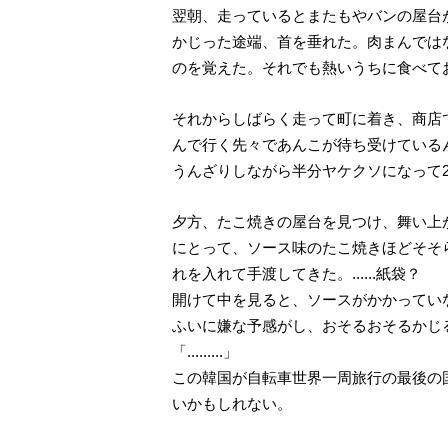
翌朝、走っているとまたもやバンの屋台
かじった途端、首を垂れた。肉まんでは
のを覚えた。それでも熱いうちに食べて
それからしばらく走って町に着き、商店
んで行く先々であんこが待ち受けている
うんざりしながら半分ヤケクソになって
夕方、たこ焼きの屋台を見つけ、舞い上
にとって、ソース味のたこ焼きほどそそ
れを入れて手渡してきた。......紙袋？
開けて中を見ると、ソースがかかってい
ふいに嫌な予感がし、おそるおそるかじ
「.........」
この韓国が自転車世界一周旅行の最後の
いかもしれない。