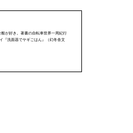
全般が好き。著書の自転車世界一周紀行
セイ『洗面器でヤギごはん』（幻冬舎文