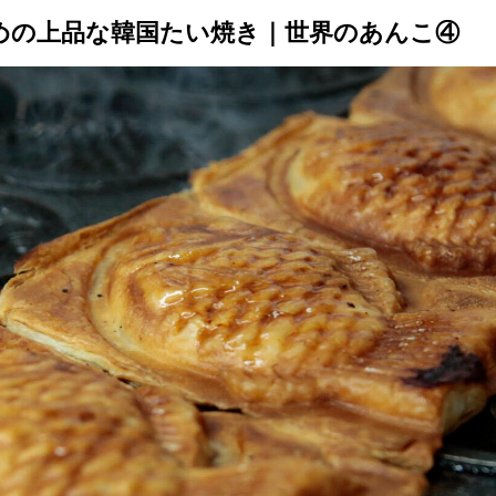
めの上品な韓国たい焼き｜世界のあんこ④
トップ
プロが教えるレシピ
厳選！店探し
食のストーリー