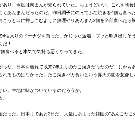
があり、今度は肉まんが売られていた。ちょうどいい。これを朝食
なくあんまんだったのだ。昨日調子にのってふな焼きを4個も食べ
おこうと口に押しこむように無理やりあんまん2個を全部食べたら
で4個入りのドーナツを買った。かじった途端、ブッと吹き出しそ
んだ！
2個食べると本気で気持ち悪くなってきた。
がった。日本を離れて以来7年ぶりのたこ焼きだったのだ。しかも
られるものはなかった。たこ焼きバカ食いという昇天の図を想像し
ない。生地に味がついているのだろうか。
る。
国だった。日本まであと2日だ。大量にあまった韓国の"あんこたこ