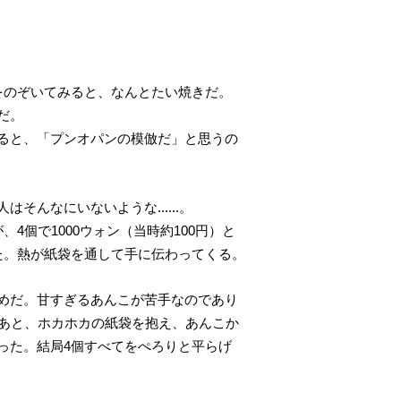
をのぞいてみると、なんとたい焼きだ。
だ。
ると、「プンオパンの模倣だ」と思うの
んなにいないような......。
個で1000ウォン（当時約100円）と
た。熱が紙袋を通して手に伝わってくる。
めだ。甘すぎるあんこが苦手なのであり
たあと、ホカホカの紙袋を抱え、あんこか
った。結局4個すべてをぺろりと平らげ