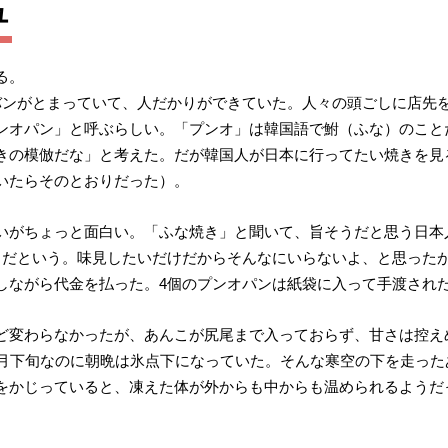
ュ
る。
バンがとまっていて、人だかりができていた。人々の頭ごしに店先
ンオパン」と呼ぶらしい。「プンオ」は韓国語で鮒（ふな）のこと
きの模倣だな」と考えた。だが韓国人が日本に行ってたい焼きを見
いたらそのとおりだった）。
がちょっと面白い。「ふな焼き」と聞いて、旨そうだと思う日本人はそ
だという。味見したいだけだからそんなにいらないよ、と思ったが、4
しながら代金を払った。4個のプンオパンは紙袋に入って手渡され
ど変わらなかったが、あんこが尻尾まで入っておらず、甘さは控え
0月下旬なのに朝晩は氷点下になっていた。そんな寒空の下を走っ
をかじっていると、凍えた体が外からも中からも温められるようだ