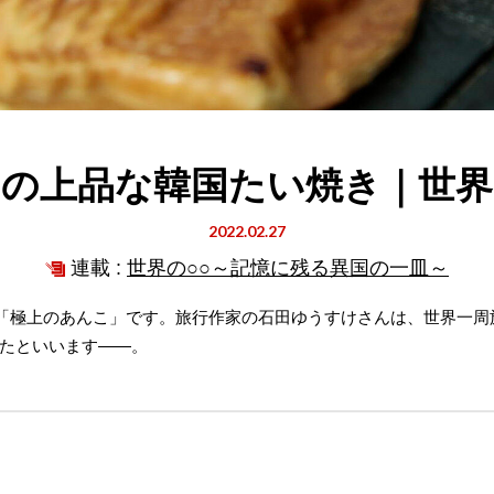
の上品な韓国たい焼き｜世
2022.02.27
連載 :
世界の○○～記憶に残る異国の一皿～
マは「極上のあんこ」です。旅行作家の石田ゆうすけさんは、世界一
たといいます――。