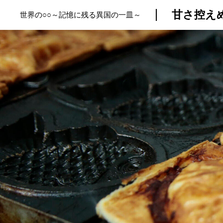
甘さ控え
世界の○○～記憶に残る異国の一皿～