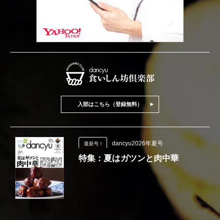
入部はこちら（登録無料）
dancyu2026年夏号
最新号！
特集：夏はガツンと肉中華