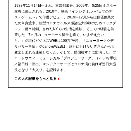
1988年11月14日生まれ、東京都出身。2009年、第25回ミスター
立教に選出される。2010年、映画『インシテミル〜7日間のデ
ス・ゲーム〜』で俳優デビュー。2019年12月からは俳優修業の
ため単身渡米。新型コロナウイルス感染拡大抑制のためロックダ
ウン（都市封鎖）されたNYでの生活を経験。そこでの経験を執
筆した「7ヵ月のニューヨーク留学を経て、いま伝えたいこ
と。」＠現代ビジネスWEBは100万PV超、「ニューヨーク☆デ
リバリー事情」＠dancyuWEBは、旅行に行けない皆さんから大
変楽しまれる連載となった。そして、帰国後すぐに出演した、ブ
ロードウエィ・ミュージカル「プロデューサーズ」（20／相手役
／福田雄一演出）＠シアターオーブはコロナ渦に負けず連日大盛
況となり「大入り」を記録する。
この人の記事をもっと見る