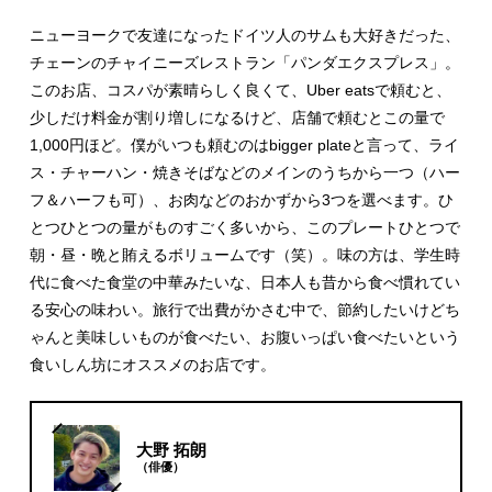
ニューヨークで友達になったドイツ人のサムも大好きだった、
チェーンのチャイニーズレストラン「パンダエクスプレス」。
このお店、コスパが素晴らしく良くて、Uber eatsで頼むと、
少しだけ料金が割り増しになるけど、店舗で頼むとこの量で
1,000円ほど。僕がいつも頼むのはbigger plateと言って、ライ
ス・チャーハン・焼きそばなどのメインのうちから一つ（ハー
フ＆ハーフも可）、お肉などのおかずから3つを選べます。ひ
とつひとつの量がものすごく多いから、このプレートひとつで
朝・昼・晩と賄えるボリュームです（笑）。味の方は、学生時
代に食べた食堂の中華みたいな、日本人も昔から食べ慣れてい
る安心の味わい。旅行で出費がかさむ中で、節約したいけどち
ゃんと美味しいものが食べたい、お腹いっぱい食べたいという
食いしん坊にオススメのお店です。
大野 拓朗
（俳優）