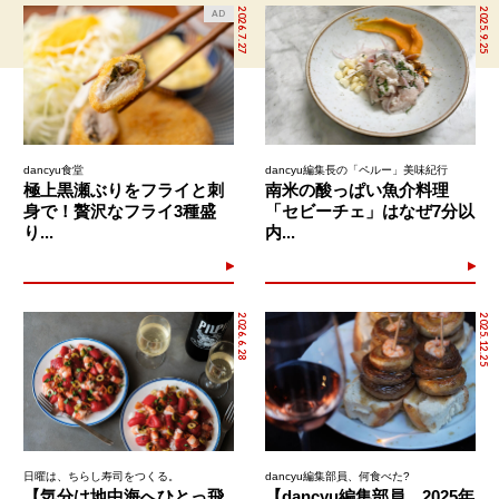
2026.7.27
2025.9.25
AD
dancyu食堂
dancyu編集長の「ペルー」美味紀行
極上黒瀬ぶりをフライと刺
南米の酸っぱい魚介料理
身で！贅沢なフライ3種盛
「セビーチェ」はなぜ7分以
り...
内...
2026.6.28
2025.12.25
日曜は、ちらし寿司をつくる。
dancyu編集部員、何食べた?
【気分は地中海へひとっ飛
【dancyu編集部員、2025年