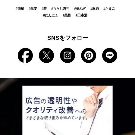
#
焼酎
#
生姜
#
酢
#
ちらし寿司
#
長ねぎ
#
豚肉
#
たまご
#
にんにく
#
黒酢
#
日本酒
SNSをフォロー