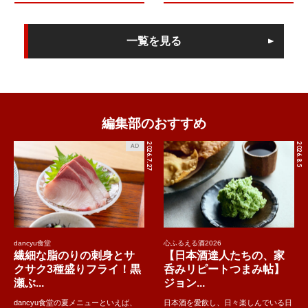
一覧を見る
編集部のおすすめ
2026.7.27
2026.8.5
AD
dancyu食堂
心ふるえる酒2026
繊細な脂のりの刺身とサ
【日本酒達人たちの、家
クサク3種盛りフライ！黒
呑みリピートつまみ帖】
瀬ぶ...
ジョン...
dancyu食堂の夏メニューといえば、
日本酒を愛飲し、日々楽しんでいる日