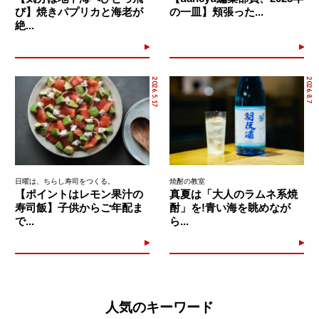
び】焼きパプリカと海老が
の一皿】頬張った...
絶...
2026.5.17
2026.8.7
日曜は、ちらし寿司をつくる。
焼酎の教室
【ポイントはレモン果汁の
真夏は「大人のラムネ系焼
寿司飯】子供からご年配ま
酎」を!青い海を眺めなが
で...
ら...
人気のキーワード