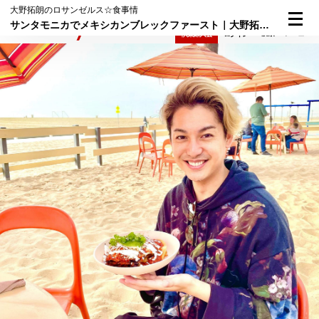
大野拓朗のロサンゼルス☆食事情
サンタモニカでメキシカンブレックファースト｜大野拓朗のロサンゼルス☆食事情⑦
検索
メニュー
倶楽部入会
ログイン