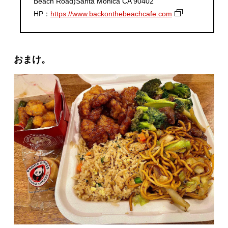
Beach Road)Santa Monica CA 90402
HP：
https://www.backonthebeachcafe.com
おまけ。