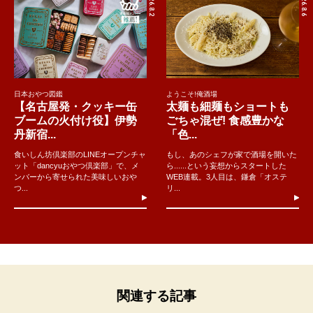
2026.8.2
2026.8.6
日本おやつ図鑑
ようこそ!俺酒場
【名古屋発・クッキー缶
太麺も細麺もショートも
ブームの火付け役】伊勢
ごちゃ混ぜ! 食感豊かな
丹新宿...
「色...
食いしん坊倶楽部のLINEオープンチャ
もし、あのシェフが家で酒場を開いた
ット「dancyuおやつ倶楽部」で、メ
ら......という妄想からスタートした
ンバーから寄せられた美味しいおや
WEB連載。3人目は、鎌倉「オステ
つ...
リ...
関連する記事