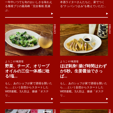
一年中いつでも旬のおいしさを味わえ
本酒ライターさんたちに、家でつく
る養殖ブリの最高峰「完全養殖 黒瀬
る“テッパンつまみ”を教えていただ...
ぶ..
2026.8.5
2026.8.4
ようこそ!俺酒場
ようこそ!俺酒場
野菜、チーズ、オリーブ
ほぼ刺身! 揚げ時間はわず
オイルの三位一体感に唸
か5秒。生姜醤油でさっ
る!塩...
ぱ...
もし、あのシェフが家で酒場を開いた
もし、あのシェフが家で酒場を開いた
ら......という妄想からスタートした
ら......という妄想からスタートした
WEB連載。3人目は、鎌倉「オステ
WEB連載。3人目は、鎌倉「オステ
リ...
リ...