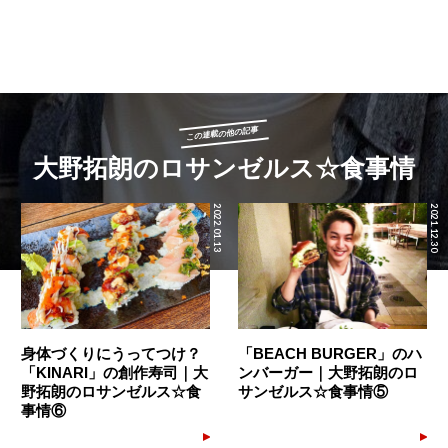
この連載の他の記事
大野拓朗のロサンゼルス☆食事情
2022.01.13
2021.12.30
身体づくりにうってつけ？
「BEACH BURGER」のハ
「KINARI」の創作寿司｜大
ンバーガー｜大野拓朗のロ
野拓朗のロサンゼルス☆食
サンゼルス☆食事情⑤
事情⑥