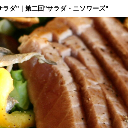
サラダ"｜第二回"サラダ・ニソワーズ"
トップ
プロが教えるレシピ
厳選！店探し
食のストーリー