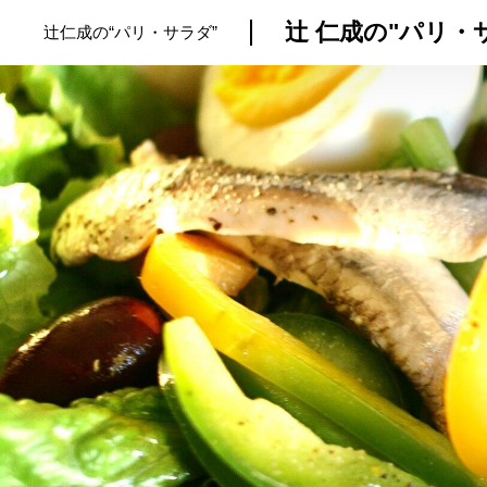
辻 仁成の"パリ・
辻仁成の“パリ・サラダ”