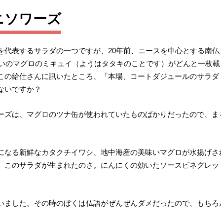
ニソワーズ
を代表するサラダの一つですが、20年前、ニースを中心とする南
くらいのマグロのミキュイ（ようはタタキのことです）がどんと一枚
この給仕さんに訊いたところ、「本場、コートダジュールのサラダ
ないですか？
ーズは、マグロのツナ缶が使われていたものばかりだったので、ま
になる新鮮なカタクチイワシ、
地中海産の美味いマグロが水揚げさ
、このサラダが生まれたのさ。にんにくの効いたソースビネグレッ
いました。その時のぼくは仏語がぜんぜんダメだったので、もちろ