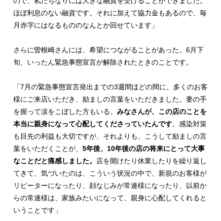
ので、私たちなりには大きな融資を受けることができました。
ほぼ利息のない融資です。それに加えて協力金もあるので、毎
月赤字にはなるもののなんとか回せています」
さらに曽根崎さんには、希望につながることがあった。6月下
旬、いったん緊急事態宣言が解除されたときのことです。
「7月の緊急事態宣言発出までの3週間ほどの間に、多くのお客
様にご来店いただき、励ましの言葉をいただきました。妻の手
を握って涙をこぼした方もいる。
みなさんが、この店のことを
本当に親身になって心配してくださっていたんです
。感染対策
も目先の利益も大切ですが、それよりも、こうして励ましの言
葉をいただくことが、
5年後、10年後の店の将来にとって大事
なことだと痛感しました。
店を開けたり休業したりを繰り返し
てきて、気づいたのは、こういう状況の中で、新規のお客様が
リピーターになったり、顔なじみが常連様になったり、以前か
らの常連様は、家族みたいになって、親身に心配してくれると
いうことです」