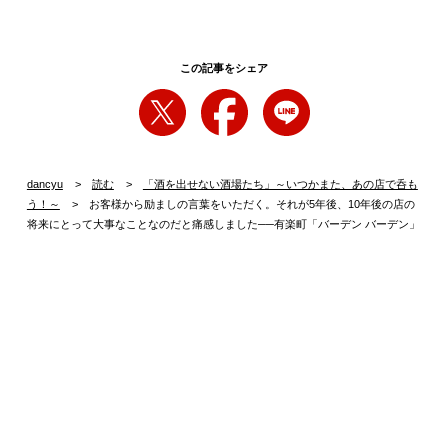
この記事をシェア
dancyu
読む
「酒を出せない酒場たち」～いつかまた、あの店で呑も
う！～
お客様から励ましの言葉をいただく。それが5年後、10年後の店の
将来にとって大事なことなのだと痛感しました──有楽町「バーデン バーデン」