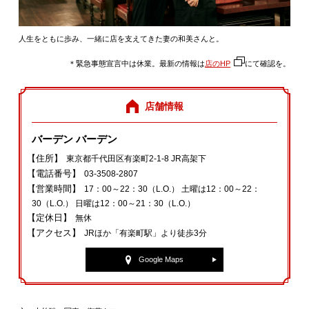
人生をともに歩み、一緒に店を支えてきた妻の和美さんと。
＊緊急事態宣言中は休業。最新の情報は
店のHP
にて確認を。
店舗情報
バーデン バーデン
【住所】
東京都千代田区有楽町2‐1‐8 JR高架下
【電話番号】
03‐3508‐2807
【営業時間】
17：00～22：30（L.O.） 土曜は12：00～22：
30（L.O.） 日曜は12：00～21：30（L.O.）
【定休日】
無休
【アクセス】
JRほか「有楽町駅」より徒歩3分
Google Maps