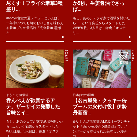
尽くす！フライの豪華3種
か5秒。生姜醤油でさっ
盛り...
ぱ...
dancyu食堂の夏メニューといえば、
もし、あのシェフが家で酒場を開いた
一年中いつでも旬のおいしさを味わえ
ら......という妄想からスタートした
る養殖ブリの最高峰「完全養殖 黒瀬
WEB連載。3人目は、鎌倉「オステ
ぶ..
リ...
2026.8.7
2026.8.2
ようこそ!俺酒場
日本おやつ図鑑
吞んべえが歓喜するア
【名古屋発・クッキー缶
テ。ザーサイの発酵した
ブームの火付け役】伊勢
旨味とイ...
丹新宿...
もし、あのシェフが家で酒場を開いた
食いしん坊倶楽部のLINEオープンチャ
ら......という妄想からスタートした
ット「dancyuおやつ倶楽部」で、メ
WEB連載。3人目は、鎌倉「オステ
ンバーから寄せられた美味しいおや
リ...
つ...