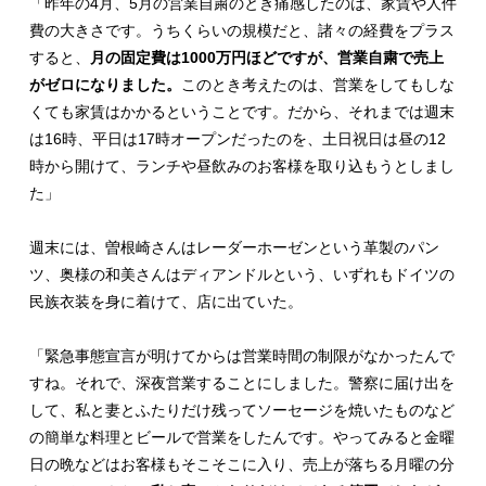
「昨年の4月、5月の営業自粛のとき痛感したのは、家賃や人件
費の大きさです。うちくらいの規模だと、諸々の経費をプラス
すると、
月の固定費は1000万円ほどですが、営業自粛で売上
がゼロになりました。
このとき考えたのは、営業をしてもしな
くても家賃はかかるということです。だから、それまでは週末
は16時、平日は17時オープンだったのを、土日祝日は昼の12
時から開けて、ランチや昼飲みのお客様を取り込もうとしまし
た」
週末には、曽根崎さんはレーダーホーゼンという革製のパン
ツ、奥様の和美さんはディアンドルという、いずれもドイツの
民族衣装を身に着けて、店に出ていた。
「緊急事態宣言が明けてからは営業時間の制限がなかったんで
すね。それで、深夜営業することにしました。警察に届け出を
して、私と妻とふたりだけ残ってソーセージを焼いたものなど
の簡単な料理とビールで営業をしたんです。やってみると金曜
日の晩などはお客様もそこそこに入り、売上が落ちる月曜の分