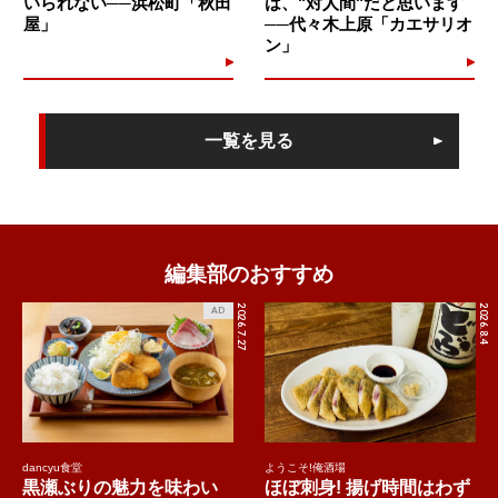
いられない──浜松町「秋田
は、"対人間"だと思います
屋」
──代々木上原「カエサリオ
ン」
一覧を見る
編集部のおすすめ
2026.7.27
2026.8.4
AD
dancyu食堂
ようこそ!俺酒場
黒瀬ぶりの魅力を味わい
ほぼ刺身! 揚げ時間はわず