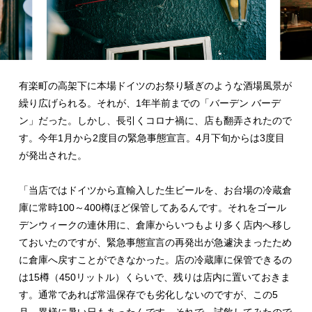
有楽町の高架下に本場ドイツのお祭り騒ぎのような酒場風景が
繰り広げられる。それが、1年半前までの「バーデン バーデ
ン」だった。しかし、長引くコロナ禍に、店も翻弄されたので
す。今年1月から2度目の緊急事態宣言。4月下旬からは3度目
が発出された。
「当店ではドイツから直輸入した生ビールを、お台場の冷蔵倉
庫に常時100～400樽ほど保管してあるんです。それをゴール
デンウィークの連休用に、倉庫からいつもより多く店内へ移し
ておいたのですが、緊急事態宣言の再発出が急遽決まったため
に倉庫へ戻すことができなかった。
店の冷蔵庫に保管できるの
は15樽（450リットル）くらいで、残りは店内に置いておきま
す。通常であれば常温保存でも劣化しないのですが、この5