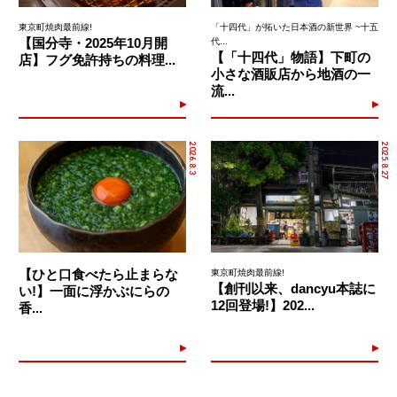
東京町焼肉最前線!
「十四代」が拓いた日本酒の新世界 ~十五
【国分寺・2025年10月開
代...
【「十四代」物語】下町の
店】フグ免許持ちの料理...
小さな酒販店から地酒の一
流...
2026.8.3
2025.8.27
【ひと口食べたら止まらな
東京町焼肉最前線!
【創刊以来、dancyu本誌に
い!】一面に浮かぶにらの
12回登場!】202...
香...