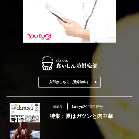
入部はこちら（登録無料）
dancyu2026年夏号
最新号！
特集：夏はガツンと肉中華