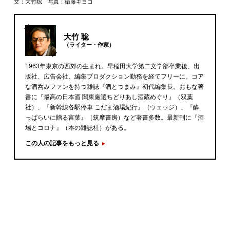
文：大竹聡 写真：衛藤キヨコ
大竹 聡
（ライター・作家）
1963年東京の西郊の生まれ。早稲田大学第二文学部卒業後、出
版社、広告会社、編集プロダクション勤務を経てフリーに。コア
な酒呑みファンを持つ雑誌『酒とつまみ』初代編集長。おもな著
書に『最高の日本酒 関東厳選ちどりあし酒蔵めぐり』（双葉
社）、『新幹線各駅停車 こだま酒場紀行』（ウェッジ）、『酔
っぱらいに贈る言葉』（筑摩書房）など著書多数。最新刊に『酒
場とコロナ』（本の雑誌社）がある。
この人の記事をもっと見る