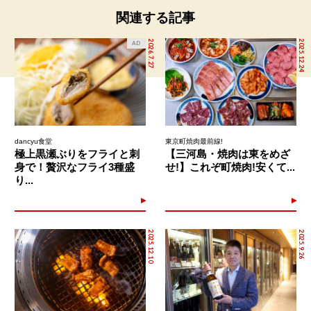
関連する記事
2026.7.27
2025.12.24
AD
dancyu食堂
東京町焼肉最前線!
極上黒瀬ぶりをフライと刺
【三河島・焼肉は東をめざ
身で！贅沢なフライ3種盛
せ!】これぞ町焼肉!安くて...
り...
2025.12.10
2025.9.26