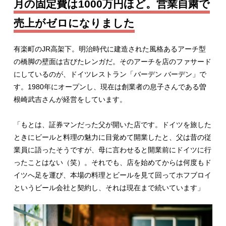
月の固定費は1000万円ほど。営業自粛で
売上がゼロになりました
有楽町のJR高架下。明治時代に建造された風格あるアーチ型
の橋脚の壁面は古びたレンガだ。そのアーチを店のファサード
にしているのが、ドイツレストラン「バーデン バーデン」で
す。1980年にオープンし、現在は創業者の息子さんである曽
根崎武吉さんが経営をしています。
「もとは、証券マンだった父が開いた店です。ドイツを旅した
ときにビールと料理の魅力に目覚めて開業したと、父は昔の従
業員に語ったそうですが、母に言わせると開業前にドイツに行
ったことはない（笑）。それでも、店を始めてからは何度もド
イツへ足を運び、本場の料理とビールを見て回ってホフブロイ
というビール会社と契約し、それは現在まで続いています」