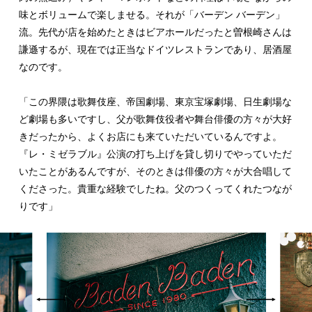
味とボリュームで楽しませる。それが「バーデン バーデン」
流。先代が店を始めたときはビアホールだったと曽根崎さんは
謙遜するが、現在では正当なドイツレストランであり、居酒屋
なのです。
「この界隈は歌舞伎座、帝国劇場、東京宝塚劇場、日生劇場な
ど劇場も多いですし、父が歌舞伎役者や舞台俳優の方々が大好
きだったから、よくお店にも来ていただいているんですよ。
『レ・ミゼラブル』公演の打ち上げを貸し切りでやっていただ
いたことがあるんですが、そのときは俳優の方々が大合唱して
くださった。貴重な経験でしたね。父のつくってくれたつなが
りです」