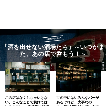
この連載の他の記事
「酒を出せない酒場たち」～いつかま
た、あの店で呑もう！～
2021.12.29
2021.12.24
この店はなくしちゃいけな
世の中にはいろんなバーが
い。こんなことで負けては
あるけれど、大事なの