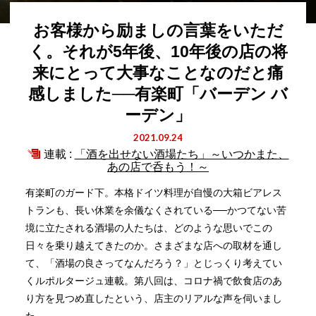
お客様から励ましの言葉をいただ
く。それが5年後、10年後の店の将
来にとって大事なことなのだと痛
感しました──有楽町「バーデン バ
ーデン」
2021.09.24
連載 :
「酒を出せない酒場たち」～いつかまた、
あの店で呑もう！～
有楽町のガード下。本格ドイツ料理が自慢の大箱ビアレス
トランも、長い休業を余儀なくされている──かつてない苦
境に立たされる酒場の人たちは、どのような思いでこの
日々を乗り越えてきたのか。さまざまな店への取材を通し
て、「酒場の良さってなんだろう？」とじっくり考えてい
くルポルタージュ連載。第八回は、コロナ禍で飲食店のあ
り方を見つめ直したという、店主のリアルな声を伺いまし