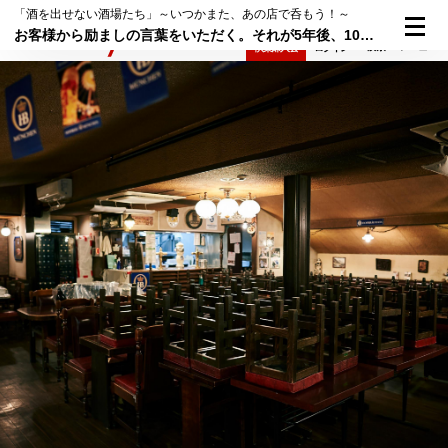
「酒を出せない酒場たち」～いつかまた、あの店で呑もう！～
お客様から励ましの言葉をいただく。それが5年後、10年後の店の将来にとって大事なことなのだと痛感しました──有楽町「バーデン バーデン」
検索
メニュー
倶楽部入会
ログイン