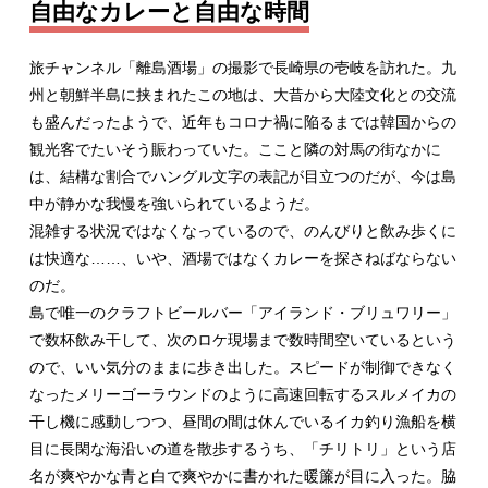
自由なカレーと自由な時間
旅チャンネル「離島酒場」の撮影で長崎県の壱岐を訪れた。九
州と朝鮮半島に挟まれたこの地は、大昔から大陸文化との交流
も盛んだったようで、近年もコロナ禍に陥るまでは韓国からの
観光客でたいそう賑わっていた。ここと隣の対馬の街なかに
は、結構な割合でハングル文字の表記が目立つのだが、今は島
中が静かな我慢を強いられているようだ。
混雑する状況ではなくなっているので、のんびりと飲み歩くに
は快適な……、いや、酒場ではなくカレーを探さねばならない
のだ。
島で唯一のクラフトビールバー「アイランド・ブリュワリー」
で数杯飲み干して、次のロケ現場まで数時間空いているという
ので、いい気分のままに歩き出した。スピードが制御できなく
なったメリーゴーラウンドのように高速回転するスルメイカの
干し機に感動しつつ、昼間の間は休んでいるイカ釣り漁船を横
目に長閑な海沿いの道を散歩するうち、「チリトリ」という店
名が爽やかな青と白で爽やかに書かれた暖簾が目に入った。脇