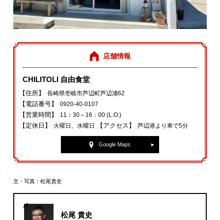
店舗情報
CHILITOLI 自由食堂
【住所】
長崎県壱岐市芦辺町芦辺浦62
【電話番号】
0920‐40‐0107
【営業時間】
11：30～16：00 (L.O.)
【定休日】
【アクセス】
火曜日、水曜日
芦辺港より車で5分
Google Maps
文・写真：松尾貴史
松尾 貴史