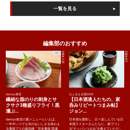
一覧を見る
編集部のおすすめ
2026.7.27
2026.8.5
AD
dancyu食堂
心ふるえる酒2026
繊細な脂のりの刺身とサ
【日本酒達人たちの、家
クサク3種盛りフライ！黒
呑みリピートつまみ帖】
瀬ぶ...
ジョン...
dancyu食堂の夏メニューといえば、
日本酒を愛飲し、日々楽しんでいる日
一年中いつでも旬のおいしさを味わえ
本酒ライターさんたちに、家でつく
る養殖ブリの最高峰「完全養殖 黒瀬
る“テッパンつまみ”を教えていただ...