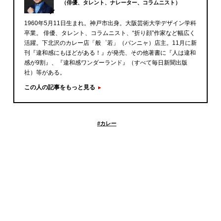
（俳優、タレント、ナレーター、コラムニスト）
1960年5月11日生まれ。神戸市出身。大阪芸術大学デザイン学科
卒業。 俳優、タレント、コラムニスト、“折り顔”作家など幅広く
活躍。下北沢のカレー店「般゜若」（パンニャ）店主。11月に新
刊『違和感にもほどがある！』が発売、その他著書に『人は違和
感が9割』、『違和感ワンダーランド』（すべて毎日新聞出版
社）等がある。
この人の記事をもっと見る
#
カレー