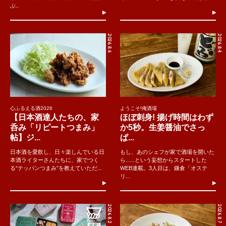
ぶ..
2026.8.6
2026.8.4
心ふるえる酒2026
ようこそ!俺酒場
【日本酒達人たちの、家
ほぼ刺身! 揚げ時間はわず
呑み「リピートつまみ」
か5秒。生姜醤油でさっ
帖】ジ...
ぱ...
日本酒を愛飲し、日々楽しんでいる日
もし、あのシェフが家で酒場を開いた
本酒ライターさんたちに、家でつく
ら......という妄想からスタートした
る“テッパンつまみ”を教えていただ...
WEB連載。3人目は、鎌倉「オステ
リ...
2026.8.2
2026.8.7