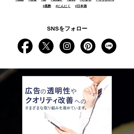
#
黒酢
#
にんにく
#
日本酒
SNSをフォロー