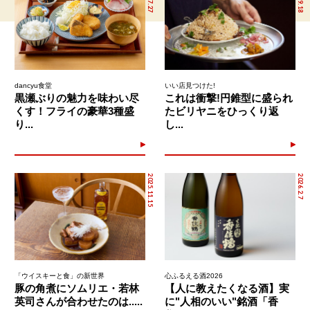
dancyu食堂
いい店見つけた!
黒瀬ぶりの魅力を味わい尽
これは衝撃!円錐型に盛られ
くす！フライの豪華3種盛
たビリヤニをひっくり返
り...
し...
2025.11.15
2026.2.7
「ウイスキーと食」の新世界
心ふるえる酒2026
豚の角煮にソムリエ・若林
【人に教えたくなる酒】実
英司さんが合わせたのは.....
に"人相のいい"銘酒「香