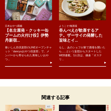
日本おやつ図鑑
ようこそ!俺酒場
【名古屋発・クッキー缶
吞んべえが歓喜するア
ブームの火付け役】伊勢
テ。ザーサイの発酵した
丹新宿...
旨味とイ...
食いしん坊倶楽部のLINEオープンチャ
もし、あのシェフが家で酒場を開いた
ット「dancyuおやつ倶楽部」で、メ
ら......という妄想からスタートした
ンバーから寄せられた美味しいおや
WEB連載。3人目は、鎌倉「オステ
つ...
リ...
関連する記事
2026.7.27
2025.9.18
AD