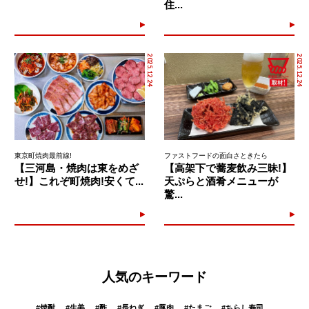
住...
2025.12.24
2025.12.24
東京町焼肉最前線!
ファストフードの面白さときたら
【三河島・焼肉は東をめざ
【高架下で蕎麦飲み三昧!】
せ!】これぞ町焼肉!安くて...
天ぷらと酒肴メニューが
驚...
人気のキーワード
#
焼酎
#
生姜
#
酢
#
長ねぎ
#
豚肉
#
たまご
#
ちらし寿司