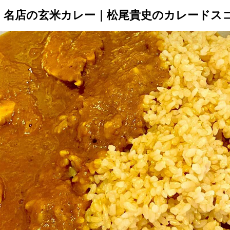
続く名店の玄米カレー｜松尾貴史のカレードス
トップ
プロが教えるレシピ
厳選！店探し
食のストーリー