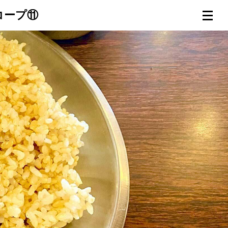
コープ⑪
連載一覧
倶楽部入会
（無料）
ログイン
検索
メニュー