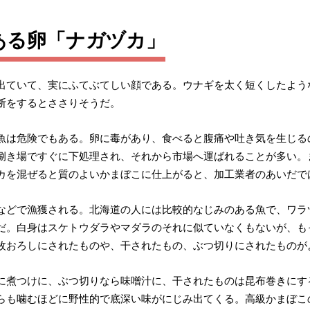
ある卵「ナガヅカ」
出ていて、実にふてぶてしい顔である。ウナギを太く短くしたよう
断をするとささりそうだ。
魚は危険でもある。卵に毒があり、食べると腹痛や吐き気を生じる
捌き場ですぐに下処理され、それから市場へ運ばれることが多い。
カを混ぜると質のよいかまぼこに仕上がると、加工業者のあいだで
などで漁獲される。北海道の人には比較的なじみのある魚で、ワラ
だ。白身はスケトウダラやマダラのそれに似ていなくもないが、も
枚おろしにされたものや、干されたもの、ぶつ切りにされたものが
に煮つけに、ぶつ切りなら味噌汁に、干されたものは昆布巻きにす
らも噛むほどに野性的で底深い味がにじみ出てくる。高級かまぼこ