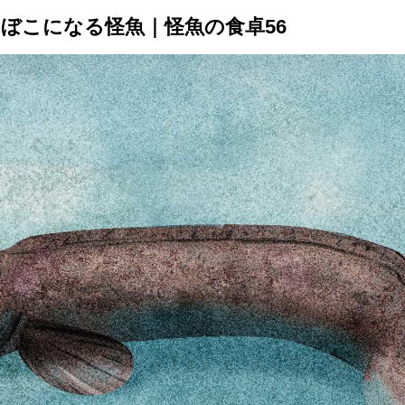
ぼこになる怪魚｜怪魚の食卓56
トップ
プロが教えるレシピ
厳選！店探し
食のストーリー