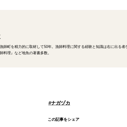
三
漁師町を精力的に取材して50年。漁師料理に関する経験と知識は右に出る者
師料理』など地魚の著書多数。
#
ナガヅカ
この記事をシェア