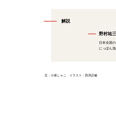
解説
野村祐
日本全国の
にっぽん漁
文：小泉しゃこ イラスト：田渕正敏