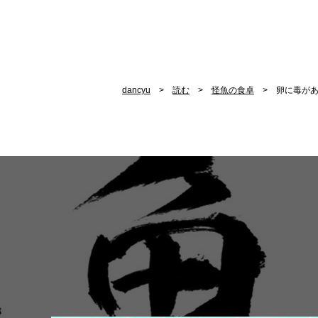
dancyu
読む
怪魚の食卓
卵に毒があ