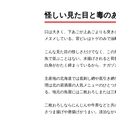
怪しい見た目と毒の
口は大きく、下あごが上あごよりも突き
メヌメしている。背ビレはトゲのみで油
こんな見た目の怪しさだけでなく、この
魚で並ぶことはない。水揚げされると荷
白身がかたく締まっているから、ナガヅ
主産地の北海道では底刺し網や底引き網
理は北の居酒屋の人気メニューのひとつ
る。地元の魚屋には二枚おろしまたは三
二枚おろしならにんじんや牛蒡などと共
さつま揚げや唐揚げがうまい。淡泊なが