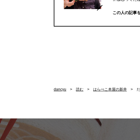
この人の記事
dancyu
読む
はらぺこ本屋の新井