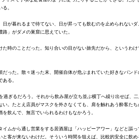
いる。
、日が暮れるまで待てない、日が昇っても飲むのを止められないダ
濃路」がダメの巣窟に思えていた。
けた時のことだった。知り合いの目がない旅先だから、というわけ
頃だった。散々迷った末、開催自体が危ぶまれていた好きなバンド
である。
1時を過ぎるだろう。それから飲み屋が立ち並ぶ横丁へ繰り出せば、
ない。たとえ店員がマスクを外さなくても、肩を触れあう酔客たち
酒を飲んで、無言でいられるわけもなかろう。
タイムから通し営業をする居酒屋は「ハッピーアワー」などと謳っ
いと客が来ないわけだ。そういう時間を狙えば、比較的安全に飲め