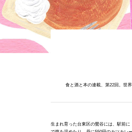
食と酒と本の連載、第22回。世
生まれ育った台東区の鶯谷には、駅前に「
で腹を温めたり、昼に550円のカツカ