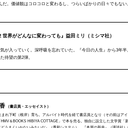
んだ。価値観はコロコロと変わるし、つらいばかりの日々でもない
2 世界がどんなに変わっても』益田ミリ（ミシマ社）
気が入っていく。深呼吸を忘れていた。『今日の人生』から3年半
た待望の第2弾。
枝香
（書店員・エッセイスト）
東京生まれ下町（根岸）育ち。アルバイト時代を経て書店員となり（その前はア
HMV＆BOOKS HIBIYA COTTAGE」で本を売る。独自に設立した文学
ほどうまくいかないみたいだ』（秀和システム）、『本屋の新井』（講談社）