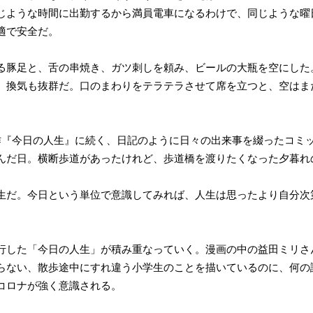
じような時間に出勤するから満員電車になるわけで、同じような曜
適で安全だ。
る豚足と、舌の串焼き、ガツ刺しを頼み、ビールの大瓶を空にした
、換気も抜群だ。口のまわりをテラテラさせて席を立つと、空はま
作『今日の人生』に続く、日記のように日々の出来事を綴ったコミ
んだ日。横断歩道があったけれど、歩道橋を渡りたくなった夕暮れ
生だ。今日という単位で意識してみれば、人生は思ったより自分次
行した「今日の人生」が積み重なっていく。漫画の中の益田ミリさ
らない、散歩途中にすれ違う小学生のことを描いているのに、何の
コロナが強く意識される。