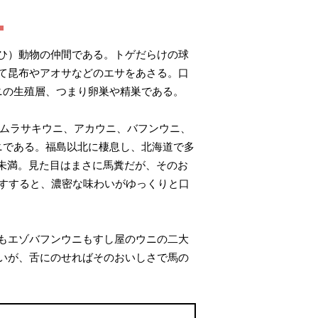
」
ひ）動物の仲間である。トゲだらけの球
て昆布やアオサなどのエサをあさる。口
ニの生殖層、つまり卵巣や精巣である。
はムラサキウニ、アカウニ、バフンウニ、
ニである。福島以北に棲息し、北海道で多
未満。見た目はまさに馬糞だが、そのお
をすすると、濃密な味わいがゆっくりと口
もエゾバフンウニもすし屋のウニの二大
いが、舌にのせればそのおいしさで馬の