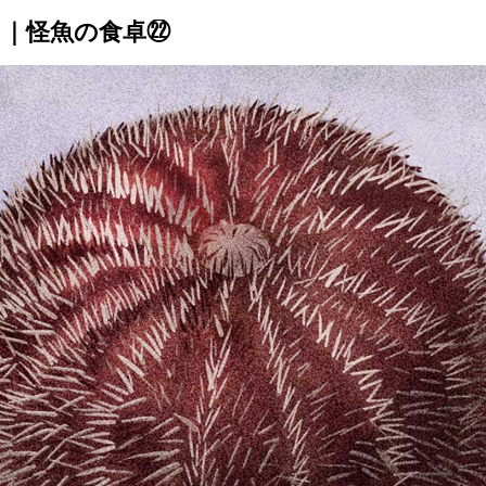
｜怪魚の食卓㉒
トップ
プロが教えるレシピ
厳選！店探し
食のストーリー