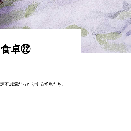
の食卓㉒
摩訶不思議だったりする怪魚たち。