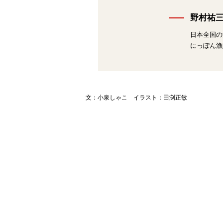
野村祐
日本全国の
にっぽん漁
文：小泉しゃこ イラスト：田渕正敏