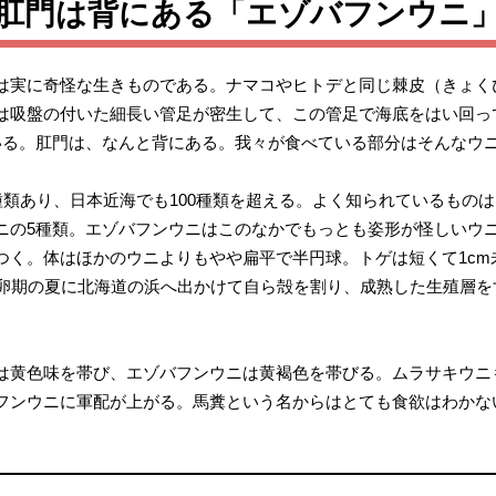
、肛門は背にある「エゾバフンウニ
は実に奇怪な生きものである。ナマコやヒトデと同じ棘皮（きょく
は吸盤の付いた細長い管足が密生して、この管足で海底をはい回っ
いる。肛門は、なんと背にある。我々が食べている部分はそんなウ
種類あり、日本近海でも100種類を超える。よく知られているもの
ニの5種類。エゾバフンウニはこのなかでもっとも姿形が怪しいウ
つく。体はほかのウニよりもやや扁平で半円球。トゲは短くて1cm
産卵期の夏に北海道の浜へ出かけて自ら殻を割り、成熟した生殖層
は黄色味を帯び、エゾバフンウニは黄褐色を帯びる。ムラサキウニ
フンウニに軍配が上がる。馬糞という名からはとても食欲はわかな