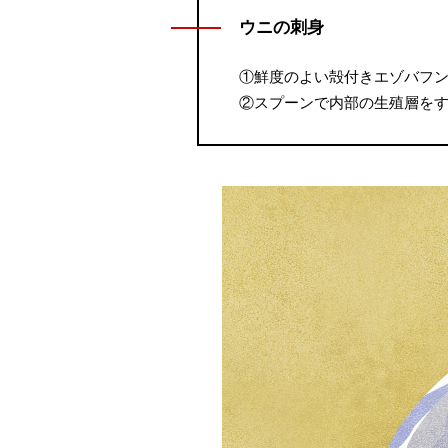
ウニの刺身
①鮮度のよい殻付きエゾバフ
②スプーンで内部の生殖層を