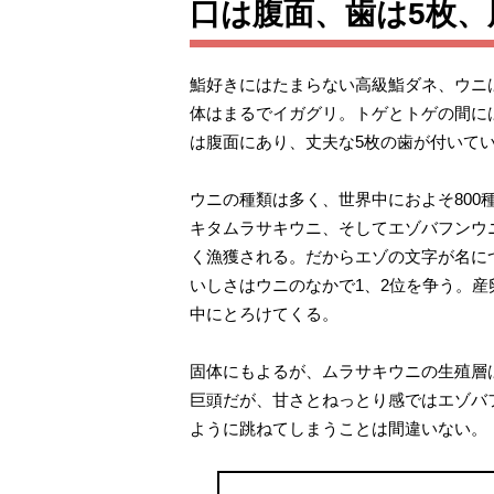
口は腹面、歯は5枚
鮨好きにはたまらない高級鮨ダネ、ウニ
体はまるでイガグリ。トゲとトゲの間に
は腹面にあり、丈夫な5枚の歯が付いて
ウニの種類は多く、世界中におよそ800
キタムラサキウニ、そしてエゾバフンウ
く漁獲される。だからエゾの文字が名に
いしさはウニのなかで1、2位を争う。
中にとろけてくる。
固体にもよるが、ムラサキウニの生殖層
巨頭だが、甘さとねっとり感ではエゾバ
ように跳ねてしまうことは間違いない。