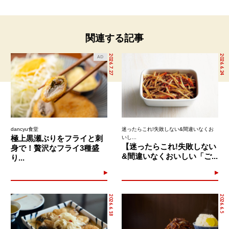
関連する記事
2026.7.27
2026.6.24
AD
dancyu食堂
迷ったらこれ!失敗しない&間違いなくお
極上黒瀬ぶりをフライと刺
いし...
【迷ったらこれ!失敗しない
身で！贅沢なフライ3種盛
&間違いなくおいしい「ご...
り...
2026.6.18
2026.6.5