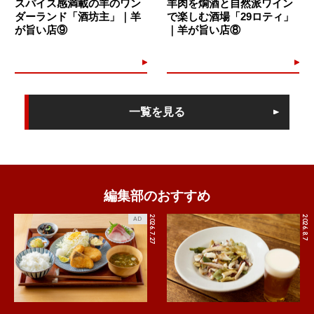
スパイス感満載の羊のワン
羊肉を燗酒と自然派ワイン
ダーランド「酒坊主」｜羊
で楽しむ酒場「29ロティ」
が旨い店⑨
｜羊が旨い店⑧
一覧を見る
編集部のおすすめ
2026.7.27
2026.8.7
AD