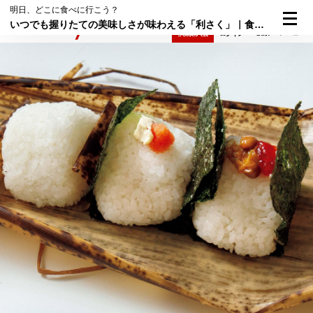
明日、どこに食べに行こう？
いつでも握りたての美味しさが味わえる「利さく」｜食べると元気が出るおにぎり屋さん④
検索
メニュー
倶楽部入会
ログイン