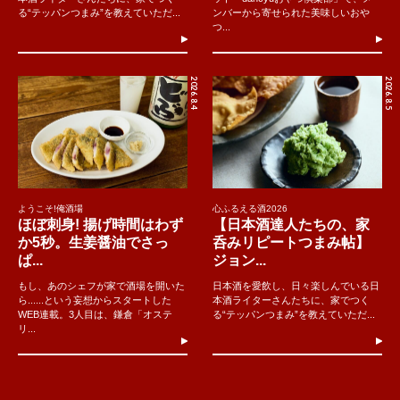
る“テッパンつまみ”を教えていただ...
ンバーから寄せられた美味しいおや
つ...
2026.8.4
2026.8.5
ようこそ!俺酒場
心ふるえる酒2026
ほぼ刺身! 揚げ時間はわず
【日本酒達人たちの、家
か5秒。生姜醤油でさっ
呑みリピートつまみ帖】
ぱ...
ジョン...
もし、あのシェフが家で酒場を開いた
日本酒を愛飲し、日々楽しんでいる日
ら......という妄想からスタートした
本酒ライターさんたちに、家でつく
WEB連載。3人目は、鎌倉「オステ
る“テッパンつまみ”を教えていただ...
リ...