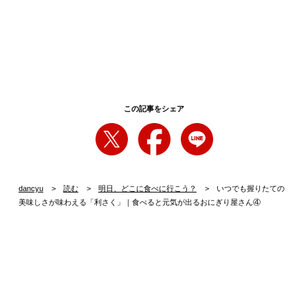
この記事をシェア
dancyu
読む
明日、どこに食べに行こう？
いつでも握りたての
美味しさが味わえる「利さく」｜食べると元気が出るおにぎり屋さん④