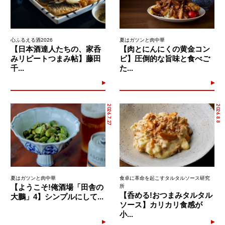
心ふるえる酒2026
夏はガツンと肉中華
【日本酒達人たちの、家呑
【肉とにんにくの黄金コン
みリピートつまみ帖】藤田
ビ】圧倒的な旨味と食べご
千...
た...
2026.7.27
2026.8.8
夏はガツンと肉中華
食卓に革命を起こすタルタルソース研究
【ようこそ!俺酒場「田舎の
所
【呑める!おつまみタルタル
大鵬」4】シンプルにして...
ソース】カリカリ食感が
小...