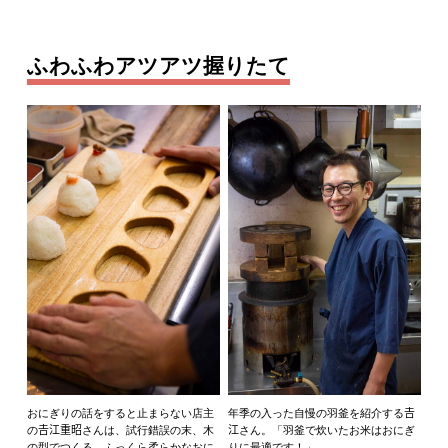
ふわふわアツアツ握りたて
おにぎりの話をすると止まらない店主
年季の入った自慢の羽釜を紹介する𠮷
の𠮷江重昭さんは、試行錯誤の末、木
江さん。「羽釜で炊いたお米はおにぎ
の型でつくる、ふっくら柔らかなおに
りに最適です！」