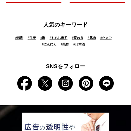
人気のキーワード
#
焼酎
#
生姜
#
酢
#
ちらし寿司
#
長ねぎ
#
豚肉
#
たまご
#
にんにく
#
黒酢
#
日本酒
SNSをフォロー