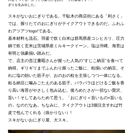
ぎりを生み出した。
スキがないおにぎりである。千駄木の商店街にある「利さく」
では、握りたてのおにぎりがテイクアウトできるのだ。ふわふ
わアツアツtogo!である。
基本材料も流石。羽釜で炊く白米は群馬県産コシヒカリ、圧力
鍋で炊く玄米は茨城県産ミルキークイーン。塩は沖縄、海苔は
有明と強豪揃い踏みだ。
で、店主の𠮷江重昭さんが握った人気の“すじこ納豆”を食べて
納得。ギリギリまでふんわり握ったご飯に、粒揃いの納豆。そ
れに塩の効いた筋子が、おのおの粒を主張しつつ一体になる。
粘る納豆に噛みごたえのある筋子。パラパラほどけるご飯を香
り高い海苔がやさしく包み込む。後ろめたさが一切ない贅沢、
旨い！そしてあらためて思う。「おにぎり＝旨いもの×旨いも
の」なのだなあ。ちなみに、テイクアウトは3個注文すれば竹
皮で包んでくれる（抜かりない）!
スキがないおにぎり屋、大スキ。