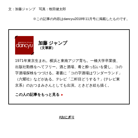
文：加藤ジャンプ 写真：牧田健太郎
※この記事の内容はdancyu2018年11月号に掲載したものです。
加藤 ジャンプ
（文筆家）
1971年東京生まれ。横浜と東南アジア育ち。一橋大学卒業後、
出版社勤務をへてフリー。酒と酒場、肴と酔っ払いを愛し、コの
字酒場探検をつづける。著書に「コの字酒場はワンダーランド」
（六耀社）などがある。テレビ「二軒目どうする？」(テレビ東
京系）のおつまみさんとしても出演。ときどき絵も描く。
この人の記事をもっと見る
#
おにぎり