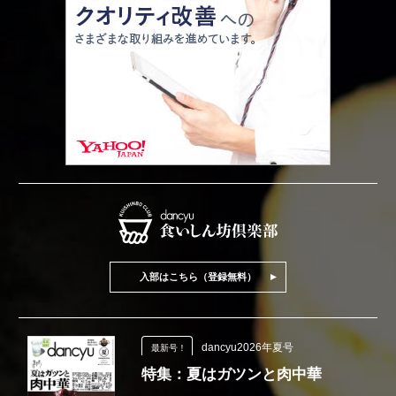
入部はこちら（登録無料）
dancyu2026年夏号
最新号！
特集：夏はガツンと肉中華