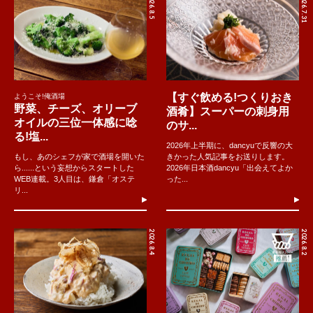
2026.8.5
2026.7.31
【すぐ飲める!つくりおき
ようこそ!俺酒場
野菜、チーズ、オリーブ
酒肴】スーパーの刺身用
オイルの三位一体感に唸
のサ...
る!塩...
2026年上半期に、dancyuで反響の大
もし、あのシェフが家で酒場を開いた
きかった人気記事をお送りします。
ら......という妄想からスタートした
2026年日本酒dancyu「出会えてよか
WEB連載。3人目は、鎌倉「オステ
った...
リ...
2026.8.4
2026.8.2