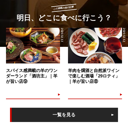
この連載の他の記事
明日、どこに食べに行こう？
2020.12.13
2020.12.12
スパイス感満載の羊のワン
羊肉を燗酒と自然派ワイン
ダーランド「酒坊主」｜羊
で楽しむ酒場「29ロティ」
が旨い店⑨
｜羊が旨い店⑧
一覧を見る