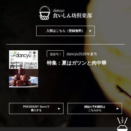
入部はこちら（登録無料）
dancyu2026年夏号
最新号！
特集：夏はガツンと肉中華
PRESIDENT Storeで
雑誌の予約購読は
購入する
こちらから