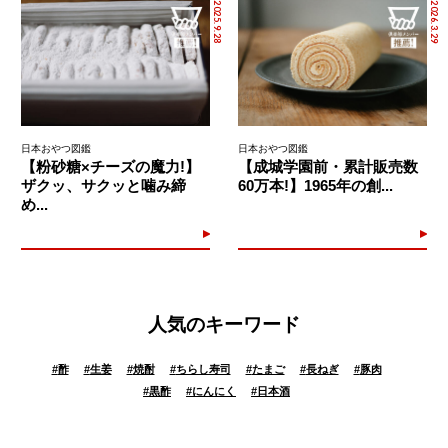
2025.9.28
2026.3.29
日本おやつ図鑑
日本おやつ図鑑
【粉砂糖×チーズの魔力!】
【成城学園前・累計販売数
ザクッ、サクッと噛み締
60万本!】1965年の創...
め...
人気のキーワード
#
酢
#
生姜
#
焼酎
#
ちらし寿司
#
たまご
#
長ねぎ
#
豚肉
#
黒酢
#
にんにく
#
日本酒