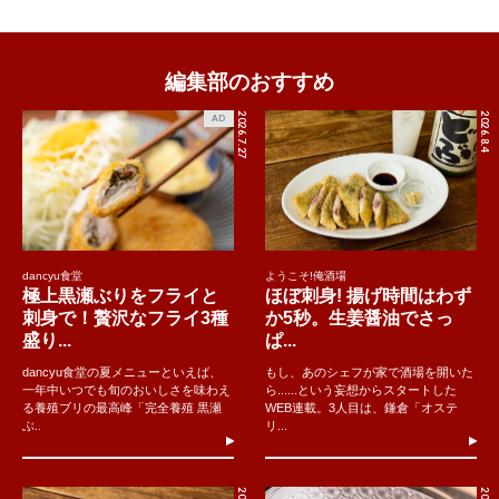
編集部のおすすめ
2026.7.27
2026.8.4
AD
dancyu食堂
ようこそ!俺酒場
極上黒瀬ぶりをフライと
ほぼ刺身! 揚げ時間はわず
刺身で！贅沢なフライ3種
か5秒。生姜醤油でさっ
盛り...
ぱ...
dancyu食堂の夏メニューといえば、
もし、あのシェフが家で酒場を開いた
一年中いつでも旬のおいしさを味わえ
ら......という妄想からスタートした
る養殖ブリの最高峰「完全養殖 黒瀬
WEB連載。3人目は、鎌倉「オステ
ぶ..
リ...