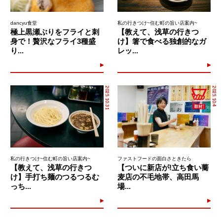
dancyu食堂
私の行きつけ~住む町の旨い店案内~
極上黒瀬ぶりをフライと刺
【教えて、浅草の行きつ
身で！贅沢なフライ3種盛
け】箸で食べる独創的なガ
り...
レッ...
2025.10.31
2025.10.4
私の行きつけ~住む町の旨い店案内~
ファストフードの面白さときたら
【教えて、浅草の行きつ
【ついに新店が!立ち食い蕎
け】手打ち麺のつるつるむ
麦店の不毛地帯、高田馬
っち...
場...