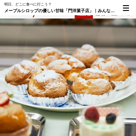
明日、どこに食べに行こう？
メープルシロップの優しい甘味「門洋菓子店」｜みんなが笑顔になるシュークリーム③
検索
メニュー
倶楽部入会
ログイン