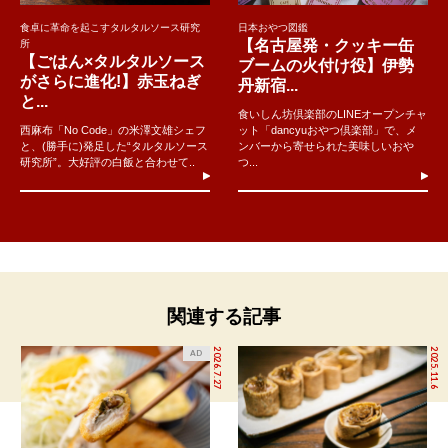
食卓に革命を起こすタルタルソース研究
日本おやつ図鑑
【名古屋発・クッキー缶
所
【ごはん×タルタルソース
ブームの火付け役】伊勢
がさらに進化!】赤玉ねぎ
丹新宿...
と...
食いしん坊倶楽部のLINEオープンチャ
西麻布「No Code」の米澤文雄シェフ
ット「dancyuおやつ倶楽部」で、メ
と、(勝手に)発足した“タルタルソース
ンバーから寄せられた美味しいおや
研究所”。大好評の白飯と合わせて..
つ...
関連する記事
2026.7.27
2025.11.6
AD