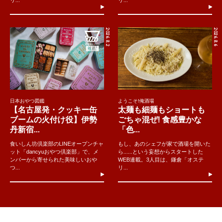
リ...
リ...
2026.8.2
2026.8.6
日本おやつ図鑑
ようこそ!俺酒場
【名古屋発・クッキー缶
太麺も細麺もショートも
ブームの火付け役】伊勢
ごちゃ混ぜ! 食感豊かな
丹新宿...
「色...
食いしん坊倶楽部のLINEオープンチャ
もし、あのシェフが家で酒場を開いた
ット「dancyuおやつ倶楽部」で、メ
ら......という妄想からスタートした
ンバーから寄せられた美味しいおや
WEB連載。3人目は、鎌倉「オステ
つ...
リ...