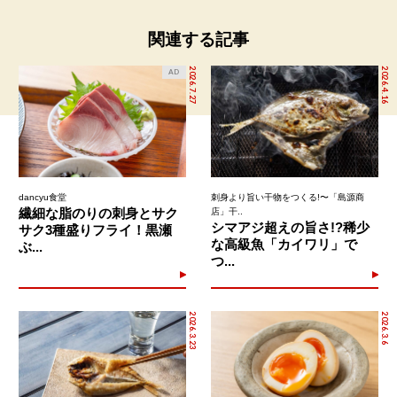
関連する記事
2026.7.27
2026.4.16
AD
dancyu食堂
刺身より旨い干物をつくる!〜「島源商
繊細な脂のりの刺身とサク
店」干..
シマアジ超えの旨さ!?稀少
サク3種盛りフライ！黒瀬
な高級魚「カイワリ」で
ぶ...
つ...
2026.3.23
2026.3.6