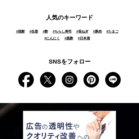
人気のキーワード
#
焼酎
#
生姜
#
酢
#
ちらし寿司
#
長ねぎ
#
豚肉
#
たまご
#
にんにく
#
黒酢
#
日本酒
SNSをフォロー