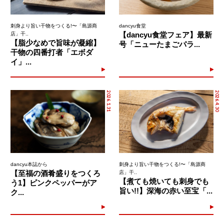
刺身より旨い干物をつくる!〜「島源商
dancyu食堂
【dancyu食堂フェア】最新
店」干..
【脂少なめで旨味が凝縮】
号「ニューたまごパラ...
干物の四番打者「エボダ
イ」...
2026.1.31
2026.4.30
dancyu本誌から
刺身より旨い干物をつくる!〜「島源商
【至福の酒肴盛りをつくろ
店」干..
【煮ても焼いても刺身でも
う1】ピンクペッパーがア
旨い!!】深海の赤い至宝「...
ク...