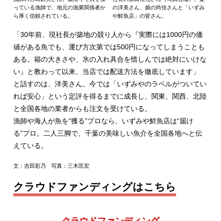
っている漁師で、地元の漁業関係者か
の洋美さん、娘の尚佳さんと「いずみ
ら厚く信頼されている。
や鮮魚店」の皆さん。
「30年前、現社長が築地の競り人から『実際には1000円の価
値がある魚でも、運び方次第では500円になってしまうことも
ある。箱の大きさや、氷の入れ具合を惜しんでは絶対にいけな
い』と教わって以来、当店では配送方法を徹底しています」
と話すのは、洋美さん。今では「いずみやのラベルがついてい
れば安心」という定評を得るまでに成長し、関東、関西、北陸
と全国各地の業者からも注文を受けている。
漁師や海人が魚を“獲る”プロなら、いずみや鮮魚店は“届け
る”プロ。二人三脚で、千葉の美味しい魚介を全国各地へと伝
えている。
文：吉田彩乃 写真：三木匡宏
クラウドファンディングはこちら
クラウドファンディング