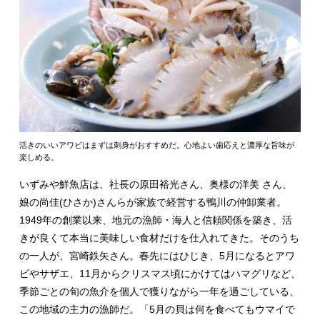
活きのいいアワビはまずは刺身がおすすめだ。心地よい歯応えと濃厚な旨味が
楽しめる。
いずみや鮮魚店は、社⻑の原田裕光さん、奥様の洋美 さん、
娘の尚佳(ひさか)さんらが家族で経営する鴨川の仲卸業者。
1949年の創業以来、地元の漁師・海人と信頼関係を築き、活
きが良くて本当に美味しい食材だけを仕入れてきた。そのうち
の一人が、宮崎鉄矢さん。春先にはひじき、5月になるとアワ
ビやサザエ、11月からクリスマス頃にかけてはハマグリなど、
季節ごとの旬の魚介を個人で獲りながら一年を過ごしている、
この地域の主力の漁師だ。「5月の貝は何を食べてもウマイで