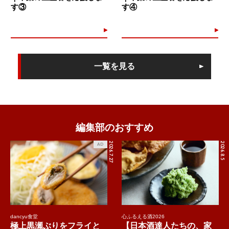
す③
す④
一覧を見る
編集部のおすすめ
2026.7.27
2026.8.5
AD
dancyu食堂
心ふるえる酒2026
極上黒瀬ぶりをフライと
【日本酒達人たちの、家