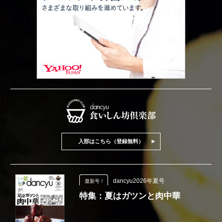
入部はこちら（登録無料）
dancyu2026年夏号
最新号！
特集：夏はガツンと肉中華