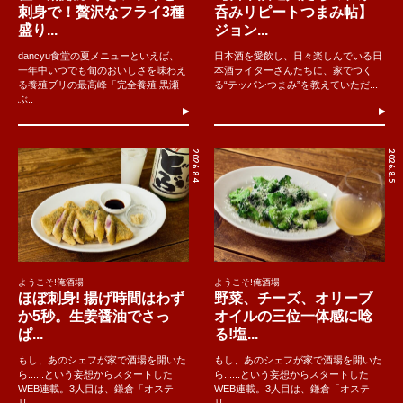
刺身で！贅沢なフライ3種
呑みリピートつまみ帖】
盛り...
ジョン...
dancyu食堂の夏メニューといえば、
日本酒を愛飲し、日々楽しんでいる日
一年中いつでも旬のおいしさを味わえ
本酒ライターさんたちに、家でつく
る養殖ブリの最高峰「完全養殖 黒瀬
る“テッパンつまみ”を教えていただ...
ぶ..
2026.8.4
2026.8.5
ようこそ!俺酒場
ようこそ!俺酒場
ほぼ刺身! 揚げ時間はわず
野菜、チーズ、オリーブ
か5秒。生姜醤油でさっ
オイルの三位一体感に唸
ぱ...
る!塩...
もし、あのシェフが家で酒場を開いた
もし、あのシェフが家で酒場を開いた
ら......という妄想からスタートした
ら......という妄想からスタートした
WEB連載。3人目は、鎌倉「オステ
WEB連載。3人目は、鎌倉「オステ