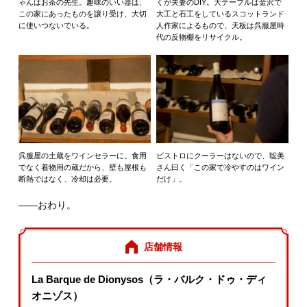
ゃんはお茶の先生。趣味のいい器は、
くが夫妻のDIY。大テーブルは金沢で
この家にあったものを譲り受け、大切
大工と石工をしているスコットランド
に使いつないでいる。
人作家によるもので、天板は呉服屋時
代の反物棚をリサイクル。
呉服屋の土蔵をワインセラーに。食用
ビストロにクーラーはないので、聡美
でなく着物用の蔵だから、壁も屋根も
さん曰く「この家で冷やすのはワイン
断熱ではなく、冷却は必要。
だけ」。
――おわり。
店舗情報
La Barque de Dionysos（ラ・バルク・ドゥ・ディ
オニゾス）