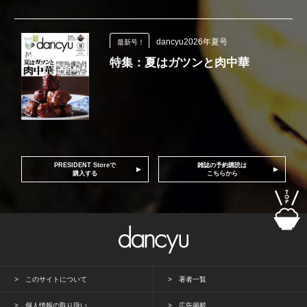
dancyu2026年夏号
最新号！
特集：夏はガツンと肉中華
PRESIDENT Storeで
雑誌の予約購読は
購入する
こちらから
このサイトについて
著者一覧
個人情報の取り扱い
広告掲載