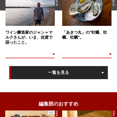
ワイン醸造家のジャン＝マ
「あきつ丸」の"牡蠣、牡
ルクさんが、いま、佐渡で
蠣、牡蠣"。
語ったこと。
一覧を見る
編集部のおすすめ
2026.7.27
2026.8.8
AD