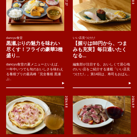
dancyu食堂
いい店見つけた!
黒瀬ぶりの魅力を味わい
【握りは88円から、つま
尽くす！フライの豪華3種
みも充実】毎日通いたく
盛り...
なる...
dancyu食堂の夏メニューといえば、
編集部が注目する、おいしくて居心地
一年中いつでも旬のおいしさを味わえ
のいい店をご紹介する連載「いい店見
る養殖ブリの最高峰「完全養殖 黒瀬
つけた!」。第14回は、寿司もおばん..
ぶ..
2026.8.8
2026.8.9