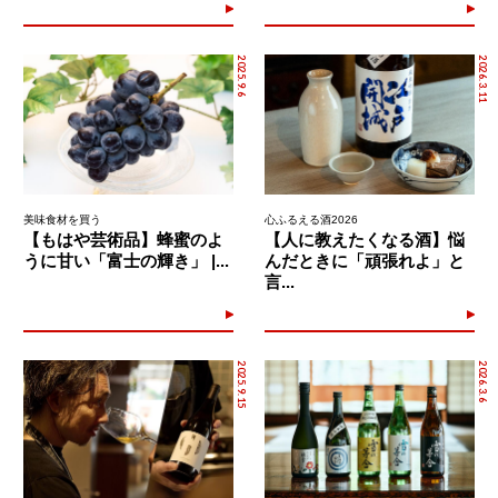
2025.9.6
2026.3.11
美味食材を買う
心ふるえる酒2026
【もはや芸術品】蜂蜜のよ
【人に教えたくなる酒】悩
うに甘い「富士の輝き」 |...
んだときに「頑張れよ」と
言...
2025.9.15
2026.3.6