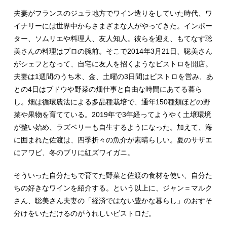
夫妻がフランスのジュラ地方でワイン造りをしていた時代、ワ
イナリーには世界中からさまざまな人がやってきた。インポー
ター、ソムリエや料理人、友人知人。彼らを迎え、もてなす聡
美さんの料理はプロの腕前。そこで2014年3月21日、聡美さん
がシェフとなって、自宅に友人を招くようなビストロを開店。
夫妻は1週間のうち木、金、土曜の3日間はビストロを営み、あ
との4日はブドウや野菜の畑仕事と自由な時間にあてる暮ら
し。畑は循環農法による多品種栽培で、通年150種類ほどの野
菜や果物を育てている。2019年で3年経ってようやく土壌環境
が整い始め、ラズベリーも自生するようになった。加えて、海
に囲まれた佐渡は、四季折々の魚介が素晴らしい。夏のサザエ
にアワビ、冬のブリに紅ズワイガニ。
そういった自分たちで育てた野菜と佐渡の食材を使い、自分た
ちの好きなワインを紹介する。という以上に、ジャン＝マルク
さん、聡美さん夫妻の「経済ではない豊かな暮らし」のおすそ
分けをいただけるのがうれしいビストロだ。