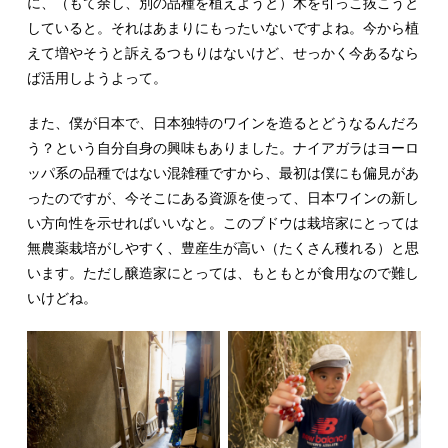
に、（もて余し、別の品種を植えようと）木を引っこ抜こうと
していると。それはあまりにもったいないですよね。今から植
えて増やそうと訴えるつもりはないけど、せっかく今あるなら
ば活用しようよって。
また、僕が日本で、日本独特のワインを造るとどうなるんだろ
う？という自分自身の興味もありました。ナイアガラはヨーロ
ッパ系の品種ではない混雑種ですから、最初は僕にも偏見があ
ったのですが、今そこにある資源を使って、日本ワインの新し
い方向性を示せればいいなと。このブドウは栽培家にとっては
無農薬栽培がしやすく、豊産生が高い（たくさん穫れる）と思
います。ただし醸造家にとっては、もともとが食用なので難し
いけどね。