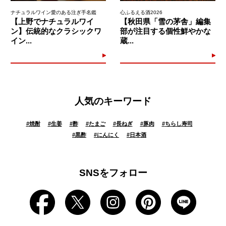
ナチュラルワイン愛のある注ぎ手名鑑
心ふるえる酒2026
【上野でナチュラルワイ
【秋田県「雪の茅舎」編集
ン】伝統的なクラシックワ
部が注目する個性鮮やかな
イン...
蔵...
人気のキーワード
#
焼酎
#
生姜
#
酢
#
たまご
#
長ねぎ
#
豚肉
#
ちらし寿司
#
黒酢
#
にんにく
#
日本酒
SNSをフォロー