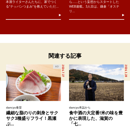
本酒ライターさんたちに、家でつく
ら......という妄想からスタートした
る“テッパンつまみ”を教えていただ...
WEB連載。3人目は、鎌倉「オステ
リ...
関連する記事
2026.7.27
2026.1.28
AD
dancyu食堂
dancyu本誌から
繊細な脂のりの刺身とサク
食中酒の大定番!米の味を豊
サク3種盛りフライ！黒瀬
かに表現した、滋賀の
ぶ...
「七...