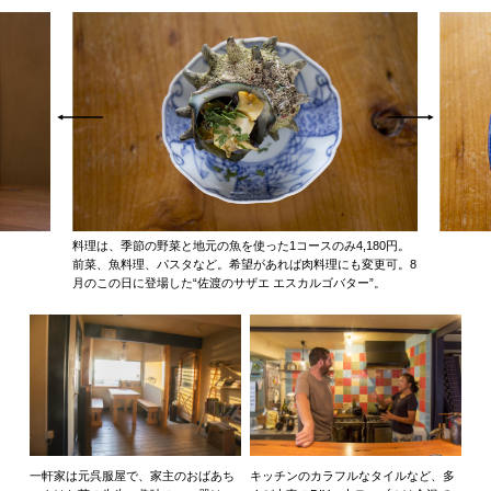
料理は、季節の野菜と地元の魚を使った1コースのみ4,180円。
前菜、魚料理、パスタなど。希望があれば肉料理にも変更可。8
月のこの日に登場した“佐渡のサザエ エスカルゴバター”。
一軒家は元呉服屋で、家主のおばあち
キッチンのカラフルなタイルなど、多