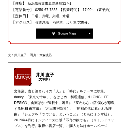
【住所】
新潟県佐渡市真野新町327‐1
【電話番号】
【営業時間】
0259‐67‐7833
17:00～（要予約）
【定休日】
日曜、月曜、火曜、水曜
【アクセス】
佐渡汽船「両津港」より車で30分。
Google Maps
文：井川直子 写真：大森克己
井川 直子
（文筆家）
文筆業。食と酒まわりの「人」と「時代」をテーマに執筆。
dancyu「東京で十年。」をはじめ、料理通信、d LONG LIFE
DESIGN、食楽ほかで連載中。著書に『変わらない店 僕らが尊敬
する昭和 東京編』（河出書房新社）、『昭和の店に惹かれる理
由』『シェフを「つづける」ということ』（ともにミシマ社）。
2019年4月にインディーズ出版『不肖の娘でも』（リトルドロッ
プス）を刊行。取扱い書店一覧、ご購入方法はホームページ