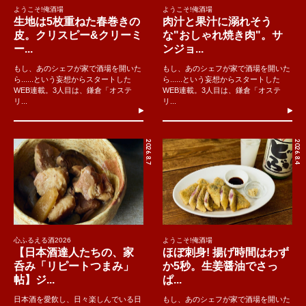
ようこそ!俺酒場
ようこそ!俺酒場
生地は5枚重ねた春巻きの
肉汁と果汁に溺れそう
皮。クリスピー&クリーミ
な"おしゃれ焼き肉"。サ
ー...
ンジョ...
もし、あのシェフが家で酒場を開いた
もし、あのシェフが家で酒場を開いた
ら......という妄想からスタートした
ら......という妄想からスタートした
WEB連載。3人目は、鎌倉「オステ
WEB連載。3人目は、鎌倉「オステ
リ...
リ...
2026.8.7
2026.8.4
心ふるえる酒2026
ようこそ!俺酒場
【日本酒達人たちの、家
ほぼ刺身! 揚げ時間はわず
呑み「リピートつまみ」
か5秒。生姜醤油でさっ
帖】ジ...
ぱ...
日本酒を愛飲し、日々楽しんでいる日
もし、あのシェフが家で酒場を開いた