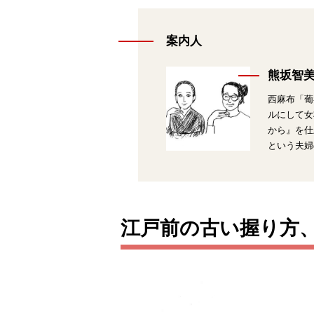
案内人
熊坂智
西麻布「葡
ルにして女
から』を仕
という夫婦
江戸前の古い握り方