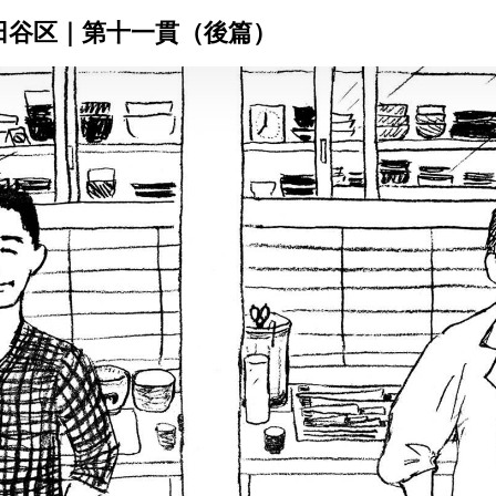
田谷区｜第十一貫（後篇）
トップ
プロが教えるレシピ
厳選！店探し
食のストーリー