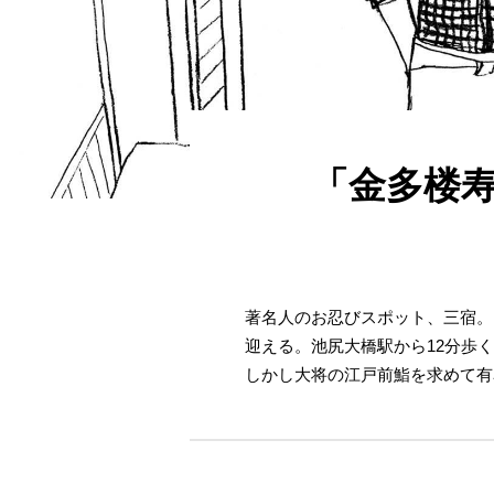
「金多楼
著名人のお忍びスポット、三宿。
迎える。池尻大橋駅から12分歩
しかし大将の江戸前鮨を求めて有