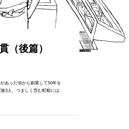
貫（後篇）
があった頃から創業して50年を
家族3人、つましく営む町鮨には、