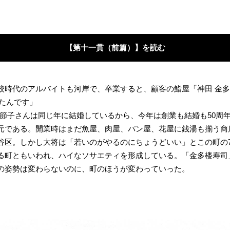
【第十一貫（前篇）】を読む
校時代のアルバイトも河岸で、卒業すると、顧客の鮨屋「神田 金
したんです」
0歳の節子さんは同じ年に結婚しているから、今年は創業も結婚も50周
元である。開業時はまだ魚屋、肉屋、パン屋、花屋に銭湯も揃う商
谷区。しかし大将は「若いのがやるのにちょうどいい」とこの町の
る町ともいわれ、ハイなソサエティを形成している。「金多楼寿司」
の姿勢は変わらないのに、町のほうが変わっていった。