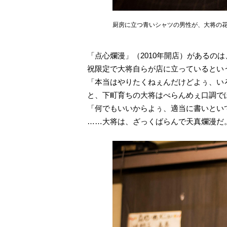
厨房に立つ青いシャツの男性が、大将の
「点心爛漫」（2010年開店）がある
祝限定で大将自らが店に立っているとい
「本当はやりたくねぇんだけどよぅ、い
と、下町育ちの大将はべらんめぇ口調で
「何でもいいからよぅ、適当に書いとい
……大将は、ざっくばらんで天真爛漫だ