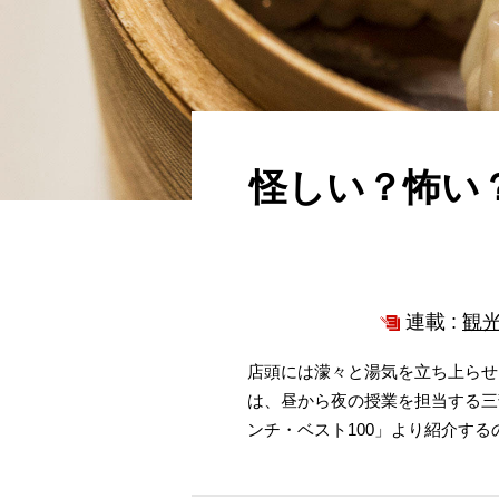
怪しい？怖い
連載 :
観
店頭には濛々と湯気を立ち上らせ
は、昼から夜の授業を担当する三
ンチ・ベスト100」より紹介す