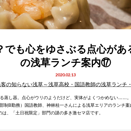
？でも心をゆさぶる点心があ
の浅草ランチ案内⑰
2020.02.13
光客の知らない浅草～浅草高校・国語教師の浅草ランチ・
る蒸し器。点心がウリのようだけど、実体がよくつかめない……
部制B勤務）国語教師、神林桂一さんによる浅草エリアのランチ案
るのは、「土日祝限定」部門の謎の多き激セマ店です。