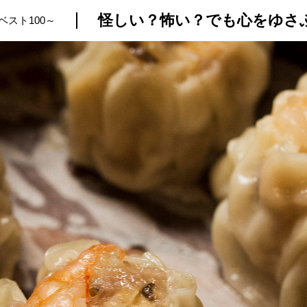
スト100～
トップ
プロが教えるレシピ
厳選！店探し
食のストーリー