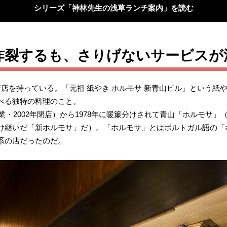
シリーズ「神林先生の浅草ランチ案内」を読む
炸裂するも、さりげないサービスが
店を持っている。「元祖 紙やき ホルモサ 新青山ビル」という紙
べる独特の料理のこと。
業・2002年閉店）から1978年に暖簾分けされて青山「ホルモサ」
け継いだ「新ホルモサ」だ）。「ホルモサ」とはポルトガル語の「
系の店だったのだ。