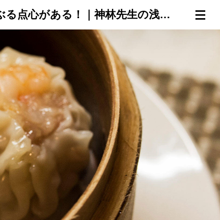
怪しい？怖い？でも心をゆさぶる点心がある！｜神林先生の浅草ランチ案内⑰
連載一覧
倶楽部入会
（無料）
ログイン
検索
メニュー