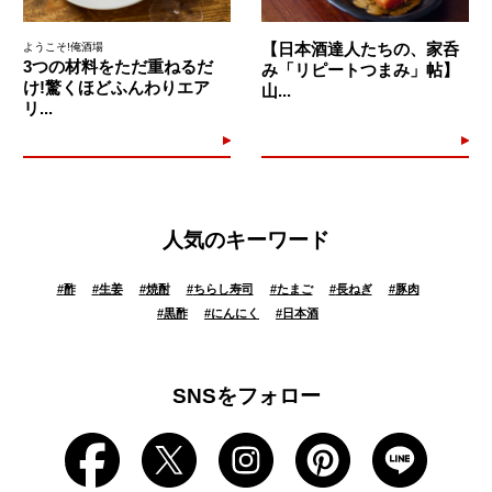
【日本酒達人たちの、家呑
ようこそ!俺酒場
3つの材料をただ重ねるだ
み「リピートつまみ」帖】
け!驚くほどふんわりエア
山...
リ...
人気のキーワード
#
酢
#
生姜
#
焼酎
#
ちらし寿司
#
たまご
#
長ねぎ
#
豚肉
#
黒酢
#
にんにく
#
日本酒
SNSをフォロー