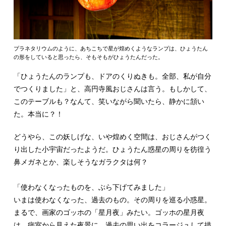
プラネタリウムのように、あちこちで星が煌めくようなランプは、ひょうたん
の形をしていると思ったら、そもそもがひょうたんだった。
「ひょうたんのランプも、ドアのくりぬきも。全部、私が自分
でつくりました」と、高円寺風おじさんは言う。もしかして、
このテーブルも？なんて、笑いながら聞いたら、静かに頷い
た。本当に？！
どうやら、この妖しげな、いや煌めく空間は、おじさんがつく
り出した小宇宙だったようだ。ひょうたん惑星の周りを彷徨う
鼻メガネとか、楽しそうなガラクタは何？
「使わなくなったものを、ぶら下げてみました」
いまは使わなくなった、過去のもの。その周りを巡る小惑星。
まるで、画家のゴッホの「星月夜」みたい。ゴッホの星月夜
は、病室から見えた夜景に、過去の思い出をコラージュして描