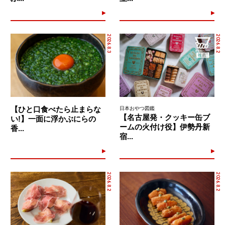
2026.8.3
2026.8.2
【ひと口食べたら止まらな
日本おやつ図鑑
【名古屋発・クッキー缶ブ
い!】一面に浮かぶにらの
ームの火付け役】伊勢丹新
香...
宿...
2026.8.2
2026.8.2