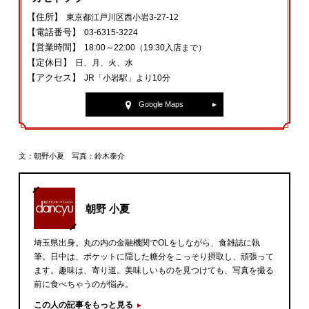
【住所】
東京都江戸川区西小岩3-27-12
【電話番号】
03-6315-3224
【営業時間】
18:00～22:00（19:30入店まで）
【定休日】
日、月、火、水
【アクセス】
JR「小岩駅」より10分
Google Maps
文：朝野小夏 写真：鈴木泰介
朝野 小夏
埼玉県出身。丸の内の金融機関でOLをしながら、食雑誌に執
筆。日中は、ポケットに隠した糖分をこっそり摂取し、頑張って
ます。趣味は、寄り道。美味しいものを見つけても、写真を撮る
前に食べちゃうのが悩み。
この人の記事をもっと見る