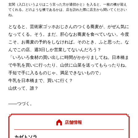
玄関（入口というよりはこう言った方が適切かと）を入ると、一枚の襖が迎え
てくれる。どのような襖であるかは、店を訪れた際に店主から聞いてください
ね。
となると、芸術家ゴッホおじさんのつくる蕎麦が、がぜん気に
なってくる。そう。まだ、肝心なお蕎麦を食べていない。今度
こそ、お蕎麦の予約をしなければ。そのとき、ふと思った。な
んでこの店、週3日しか営業してないんだろう？
「いろいろ食材の買い出しに時間がかかりましてね。日本橋ま
で牛乳を買いに行ったり、山伏に山菜を送ってもらったりね。
手短で手に入るものじゃ、満足できないもので」
牛乳を日本橋まで、買いに行く？
山伏って、誰？
――つづく。
店舗情報
カゼトソラ