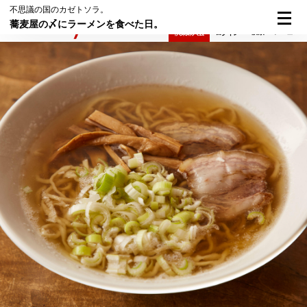
不思議の国のカゼトソラ。
蕎麦屋の〆にラーメンを食べた日。
検索
メニュー
倶楽部入会
ログイン