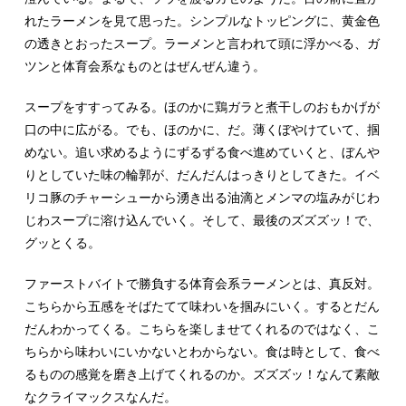
れたラーメンを見て思った。シンプルなトッピングに、黄金色
の透きとおったスープ。ラーメンと言われて頭に浮かべる、ガ
ツンと体育会系なものとはぜんぜん違う。
スープをすすってみる。ほのかに鶏ガラと煮干しのおもかげが
口の中に広がる。でも、ほのかに、だ。薄くぼやけていて、掴
めない。追い求めるようにずるずる食べ進めていくと、ぼんや
りとしていた味の輪郭が、だんだんはっきりとしてきた。イベ
リコ豚のチャーシューから湧き出る油滴とメンマの塩みがじわ
じわスープに溶け込んでいく。そして、最後のズズズッ！で、
グッとくる。
ファーストバイトで勝負する体育会系ラーメンとは、真反対。
こちらから五感をそばたてて味わいを掴みにいく。するとだん
だんわかってくる。こちらを楽しませてくれるのではなく、こ
ちらから味わいにいかないとわからない。食は時として、食べ
るものの感覚を磨き上げてくれるのか。ズズズッ！なんて素敵
なクライマックスなんだ。