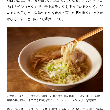
っぱいに広がり、また白いごはんが欲しくなる。このイベリコ
豚は「ベジョータ」で、最上級ランクを使っているという。ど
んぐりや草など、自然のものを食べて育った豚の脂身にはクセ
がなく、すっと口の中で溶けていく。
店主自ら「びっくりするほど薄味」と公言する喜多方塩ラーメン900円。水曜と
木曜の昼は前々日までの予約限定で「カゼトソラ ラーメンラボ」を営業中。
澄んでいる。まるで、ソラを渡るカゼのようだ。目の前に置か