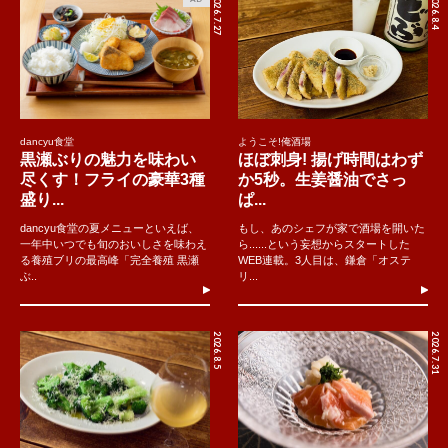
2026.7.27
2026.8.4
dancyu食堂
ようこそ!俺酒場
黒瀬ぶりの魅力を味わい
ほぼ刺身! 揚げ時間はわず
尽くす！フライの豪華3種
か5秒。生姜醤油でさっ
盛り...
ぱ...
dancyu食堂の夏メニューといえば、
もし、あのシェフが家で酒場を開いた
一年中いつでも旬のおいしさを味わえ
ら......という妄想からスタートした
る養殖ブリの最高峰「完全養殖 黒瀬
WEB連載。3人目は、鎌倉「オステ
ぶ..
リ...
2026.8.5
2026.7.31