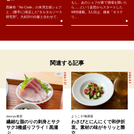
もし、あのシェフが家で酒場を開いた
西麻布「No Code」の米澤文雄シェフ
ら......という妄想からスタートした
と、(勝手に)発足した“タルタルソース
WEB連載。3人目は、鎌倉「オステ
研究所”。大好評の白飯と合わせて..
リ...
関連する記事
2026.7.27
2026.8.3
AD
dancyu食堂
ようこそ!俺酒場
繊細な脂のりの刺身とサク
わさびとにんにくで和伊折
サク3種盛りフライ！黒瀬
衷。素材の味がキリッと際
ぶ...
立...