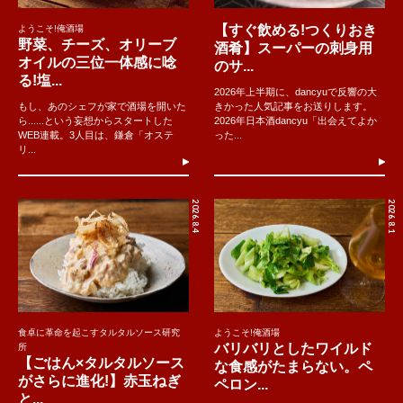
【すぐ飲める!つくりおき
ようこそ!俺酒場
野菜、チーズ、オリーブ
酒肴】スーパーの刺身用
オイルの三位一体感に唸
のサ...
る!塩...
2026年上半期に、dancyuで反響の大
もし、あのシェフが家で酒場を開いた
きかった人気記事をお送りします。
ら......という妄想からスタートした
2026年日本酒dancyu「出会えてよか
WEB連載。3人目は、鎌倉「オステ
った...
リ...
2026.8.4
2026.8.1
食卓に革命を起こすタルタルソース研究
ようこそ!俺酒場
バリバリとしたワイルド
所
【ごはん×タルタルソース
な食感がたまらない。ペ
がさらに進化!】赤玉ねぎ
ペロン...
と...