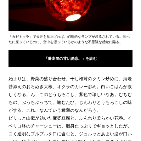
「カゼトソラ」で天井を見上げれば、幻想的なランプが吊るされている。地べ
たに座っているのに、空中を漂っているかのような不思議な感覚に陥る。
「蕎麦屋の甘い誘惑。」を読む
始まりは、野菜の盛り合わせ。干し椎茸のクミン炒めに、海老
醤添えのおろぬき大根、オクラのカレー炒め。白いごはんが欲
しくなる。ん、このとうもろこし、紫色で珍しいなあ。むちむ
ちの、ぷっちぷっちで、噛むたび、じんわりとうもろこしの味
がする。これ、なんていう種類のなんだろう。
ビリっと山椒が効いた麻婆豆腐と、ふんわり柔らかい花巻。イ
ベリコ豚のチャーシューは、脂身たっぷりでギョッとしたが、
白く透明なプルプルを口に含むと、ジュルッとあまい脂が口い