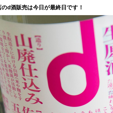
店のd酒販売は今日が最終日です！
トップ
プロが教えるレシピ
厳選！店探し
食のストーリー