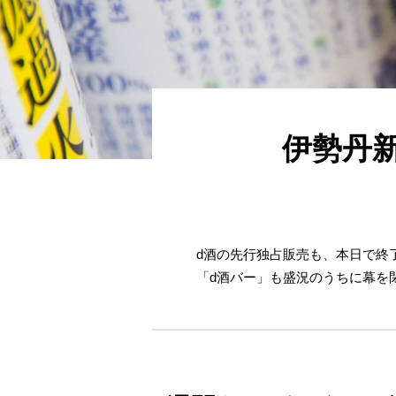
伊勢丹
d酒の先行独占販売も、本日で終
「d酒バー」も盛況のうちに幕を