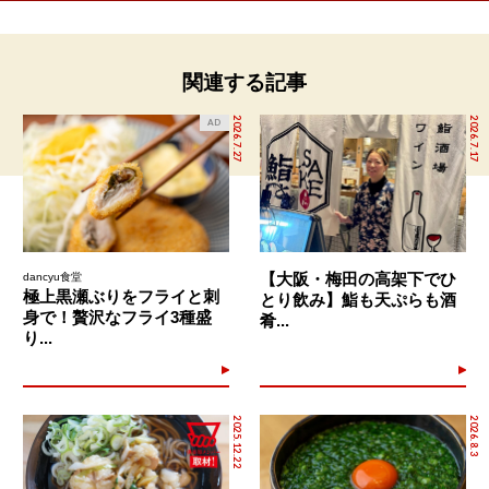
関連する記事
2026.7.27
2026.7.17
AD
【大阪・梅田の高架下でひ
dancyu食堂
極上黒瀬ぶりをフライと刺
とり飲み】鮨も天ぷらも酒
身で！贅沢なフライ3種盛
肴...
り...
2025.12.22
2026.8.3