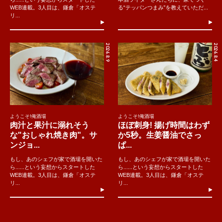
WEB連載。3人目は、鎌倉「オステ
る“テッパンつまみ”を教えていただ...
リ...
2026.8.9
2026.8.4
ようこそ!俺酒場
ようこそ!俺酒場
肉汁と果汁に溺れそう
ほぼ刺身! 揚げ時間はわず
な"おしゃれ焼き肉"。サ
か5秒。生姜醤油でさっ
ンジョ...
ぱ...
もし、あのシェフが家で酒場を開いた
もし、あのシェフが家で酒場を開いた
ら......という妄想からスタートした
ら......という妄想からスタートした
WEB連載。3人目は、鎌倉「オステ
WEB連載。3人目は、鎌倉「オステ
リ...
リ...