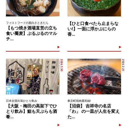
【ひと口食べたら止まらな
ファストフードの面白さときたら
【もつ焼き酒場直営の立ち
い!】一面に浮かぶにらの
食い蕎麦】ぷるぷるのマル
香...
チ...
2026.5.30
2026.2.25
日本全国出張ひとり飲み
東京町焼肉最前線!
【大阪・梅田の高架下でひ
【沼袋】 吉祥寺の名店
とり飲み】鮨も天ぷらも酒
「わ」 の一皿が人生を変え
肴...
た...