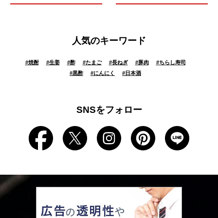
人気のキーワード
#
焼酎
#
生姜
#
酢
#
たまご
#
長ねぎ
#
豚肉
#
ちらし寿司
#
黒酢
#
にんにく
#
日本酒
SNSをフォロー