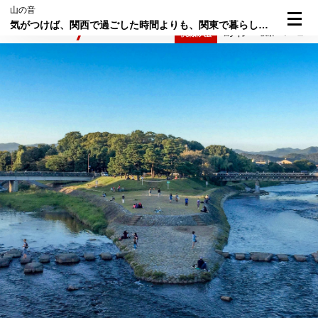
山の音
気がつけば、関西で過ごした時間よりも、関東で暮らした時間の方が長くなった。
検索
メニュー
倶楽部入会
ログイン