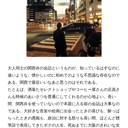
大人同士の関西弁の会話というものが、知っているはずなのに
遠いような、懐かしいのに初めてのような不思議な存在なので
ある。関西で最近いいなあと思うのはそれである。
たとえば、洒落たセレクトショップやコーヒー屋さんの店員さ
んも時候のあいさつを普通にしてくれるのが心地よい。長い
間、関西弁を使っていないので本題に入る前の会話は大事なの
である。大好きな音楽や絵画に出会ったときの喜びも、酔っぱ
らったときの愚痴も、政治に対する怒りも長い間、ほとんど標
準語で表現してきたボクの人生。死ぬまでに大阪のきれいな女