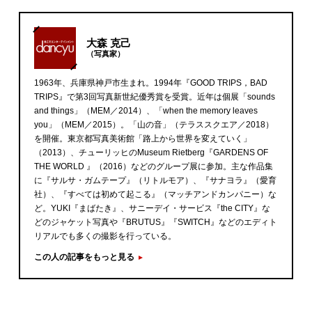
大森 克己
（写真家）
1963年、兵庫県神戸市生まれ。1994年『GOOD TRIPS，BAD
TRIPS』で第3回写真新世紀優秀賞を受賞。近年は個展「sounds
and things」（MEM／2014）、「when the memory leaves
you」（MEM／2015）。「山の音」（テラススクエア／2018）
を開催。東京都写真美術館「路上から世界を変えていく」
（2013）、チューリッヒのMuseum Rietberg『GARDENS OF
THE WORLD 』（2016）などのグループ展に参加。主な作品集
に『サルサ・ガムテープ』（リトルモア）、『サナヨラ』（愛育
社）、『すべては初めて起こる』（マッチアンドカンパニー）な
ど。YUKI『まばたき』、サニーデイ・サービス『the CITY』な
どのジャケット写真や『BRUTUS』『SWITCH』などのエディト
リアルでも多くの撮影を行っている。
この人の記事をもっと見る