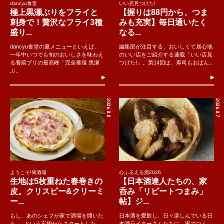
dancyu食堂
いい店見つけた!
極上黒瀬ぶりをフライと
【握りは88円から、つま
刺身で！贅沢なフライ3種
みも充実】毎日通いたく
盛り...
なる...
dancyu食堂の夏メニューといえば、
編集部が注目する、おいしくて居心地
一年中いつでも旬のおいしさを味わえ
のいい店をご紹介する連載「いい店見
る養殖ブリの最高峰「完全養殖 黒瀬
つけた!」。第14回は、寿司もおばん..
ぶ..
2026.8.8
2026.8.7
ようこそ!俺酒場
心ふるえる酒2026
生地は5枚重ねた春巻きの
【日本酒達人たちの、家
皮。クリスピー&クリーミ
呑み「リピートつまみ」
ー...
帖】ジ...
もし、あのシェフが家で酒場を開いた
日本酒を愛飲し、日々楽しんでいる日
ら......という妄想からスタートした
本酒ライターさんたちに、家でつく