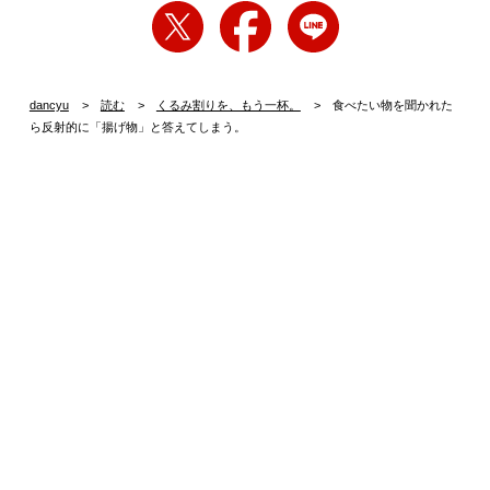
dancyu
読む
くるみ割りを、もう一杯。
食べたい物を聞かれた
ら反射的に「揚げ物」と答えてしまう。