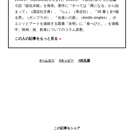
小説『硫化水銀』を発表。著作に『すべては「裸になる」から始
まって』（講談社文庫）、『らふ』（青志社）、『36 書く女×撮
る男』（ポンプラボ）、『虫食いの家』（kindle singles）。ポ
エジィとアートを連絡する叢書『未明』に「食べびと。」を連載
中。映画、旅、飲食についてのコラム多数。
この人の記事をもっと見る
#
ハムカツ
#
ホッピー
#
肉豆腐
この記事をシェア