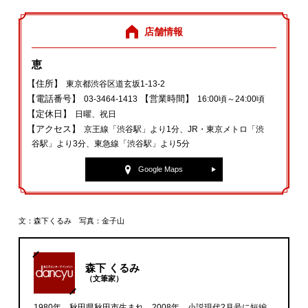
店舗情報
恵
【住所】
東京都渋谷区道玄坂1‐13‐2
【電話番号】
【営業時間】
03‐3464‐1413
16:00頃～24:00頃
【定休日】
日曜、祝日
【アクセス】
京王線「渋谷駅」より1分、JR・東京メトロ「渋
谷駅」より3分、東急線「渋谷駅」より5分
Google Maps
文：森下くるみ 写真：金子山
森下 くるみ
（文筆家）
1980年、秋田県秋田市生まれ。2008年、小説現代2月号に短編