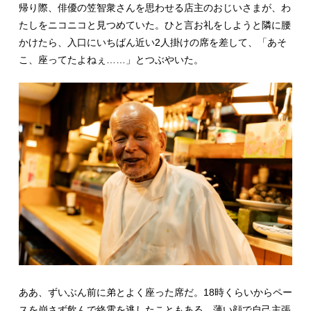
帰り際、俳優の笠智衆さんを思わせる店主のおじいさまが、わ
たしをニコニコと見つめていた。ひと言お礼をしようと隣に腰
かけたら、入口にいちばん近い2人掛けの席を差して、「あそ
こ、座ってたよねぇ……」とつぶやいた。
ああ、ずいぶん前に弟とよく座った席だ。18時くらいからペー
スを崩さず飲んで終電を逃したこともある。薄い顔で自己主張