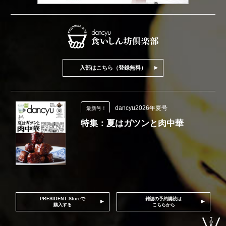
入部はこちら（登録無料）
dancyu2026年夏号
最新号！
特集：夏はガツンと肉中華
PRESIDENT Storeで
雑誌の予約購読は
購入する
こちらから