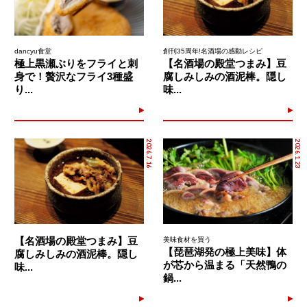
dancyu食堂
創刊35周年!名酒場の感動レシピ
極上黒瀬ぶりをフライと刺
【名酒場の殿堂つまみ】豆
身で！贅沢なフライ3種盛
腐しみしみの酒泥棒。隠し
り...
味...
2026.7.16
2026.1.23
【名酒場の殿堂つまみ】豆
美味食材を買う
【琵琶湖発の極上美味】体
腐しみしみの酒泥棒。隠し
が芯から温まる「天然鴨の
味...
鍋...