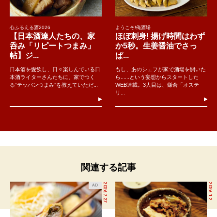
心ふるえる酒2026
ようこそ!俺酒場
【日本酒達人たちの、家
ほぼ刺身! 揚げ時間はわず
呑み「リピートつまみ」
か5秒。生姜醤油でさっ
帖】ジ...
ぱ...
日本酒を愛飲し、日々楽しんでいる日
もし、あのシェフが家で酒場を開いた
本酒ライターさんたちに、家でつく
ら......という妄想からスタートした
る“テッパンつまみ”を教えていただ...
WEB連載。3人目は、鎌倉「オステ
リ...
関連する記事
2026.7.27
2026.1.2
AD