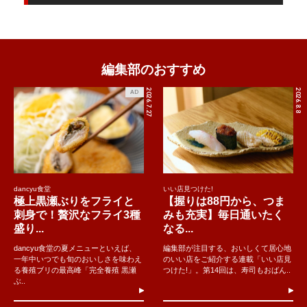
編集部のおすすめ
2026.7.27
2026.8.8
AD
dancyu食堂
いい店見つけた!
極上黒瀬ぶりをフライと
【握りは88円から、つま
刺身で！贅沢なフライ3種
みも充実】毎日通いたく
盛り...
なる...
dancyu食堂の夏メニューといえば、
編集部が注目する、おいしくて居心地
一年中いつでも旬のおいしさを味わえ
のいい店をご紹介する連載「いい店見
る養殖ブリの最高峰「完全養殖 黒瀬
つけた!」。第14回は、寿司もおばん..
ぶ..