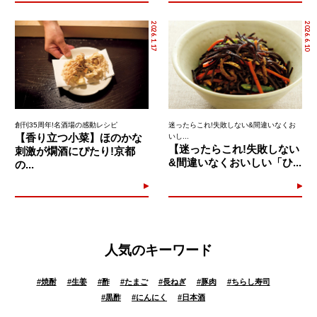
2026.1.17
2026.6.10
創刊35周年!名酒場の感動レシピ
迷ったらこれ!失敗しない&間違いなくお
【香り立つ小菜】ほのかな
いし...
【迷ったらこれ!失敗しない
刺激が燗酒にぴたり!京都
&間違いなくおいしい「ひ...
の...
人気のキーワード
#
焼酎
#
生姜
#
酢
#
たまご
#
長ねぎ
#
豚肉
#
ちらし寿司
#
黒酢
#
にんにく
#
日本酒