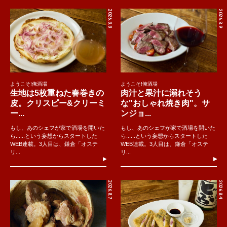
2026.8.8
2026.8.9
ようこそ!俺酒場
ようこそ!俺酒場
生地は5枚重ねた春巻きの
肉汁と果汁に溺れそう
皮。クリスピー&クリーミ
な"おしゃれ焼き肉"。サ
ー...
ンジョ...
もし、あのシェフが家で酒場を開いた
もし、あのシェフが家で酒場を開いた
ら......という妄想からスタートした
ら......という妄想からスタートした
WEB連載。3人目は、鎌倉「オステ
WEB連載。3人目は、鎌倉「オステ
リ...
リ...
2026.8.7
2026.8.4