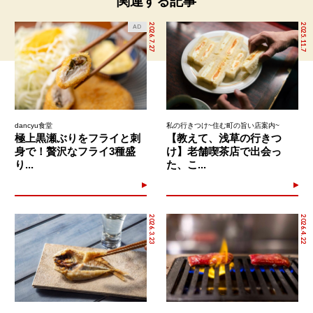
関連する記事
2026.7.27
2025.11.7
AD
dancyu食堂
私の行きつけ~住む町の旨い店案内~
極上黒瀬ぶりをフライと刺
【教えて、浅草の行きつ
身で！贅沢なフライ3種盛
け】老舗喫茶店で出会っ
り...
た、こ...
2026.3.23
2026.4.22