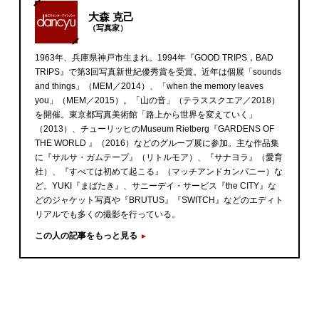
大森 克己
（写真家）
1963年、兵庫県神戸市生まれ。1994年『GOOD TRIPS，BAD
TRIPS』で第3回写真新世紀優秀賞を受賞。近年は個展「sounds
and things」（MEM／2014）、「when the memory leaves
you」（MEM／2015）。「山の音」（テラススクエア／2018）
を開催。東京都写真美術館「路上から世界を変えていく」
（2013）、チューリッヒのMuseum Rietberg『GARDENS OF
THE WORLD 』（2016）などのグループ展に参加。主な作品集
に『サルサ・ガムテープ』（リトルモア）、『サナヨラ』（愛育
社）、『すべては初めて起こる』（マッチアンドカンパニー）な
ど。YUKI『まばたき』、サニーデイ・サービス『the CITY』な
どのジャケット写真や『BRUTUS』『SWITCH』などのエディト
リアルでも多くの撮影を行っている。
この人の記事をもっと見る