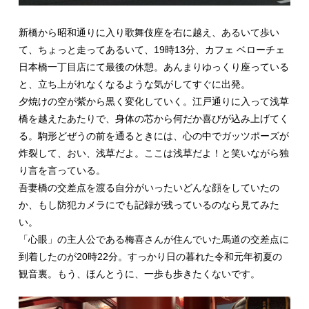
新橋から昭和通りに入り歌舞伎座を右に越え、あるいて歩い
て、ちょっと走ってあるいて、19時13分、カフェ ベローチェ
日本橋一丁目店にて最後の休憩。あんまりゆっくり座っている
と、立ち上がれなくなるような気がしてすぐに出発。
夕焼けの空が紫から黒く変化していく。江戸通りに入って浅草
橋を越えたあたりで、身体の芯から何だか喜びが込み上げてく
る。駒形どぜうの前を通るときには、心の中でガッツポーズが
炸裂して、おい、浅草だよ。ここは浅草だよ！と笑いながら独
り言を言っている。
吾妻橋の交差点を渡る自分がいったいどんな顔をしていたの
か、もし防犯カメラにでも記録が残っているのなら見てみた
い。
「心眼」の主人公である梅喜さんが住んでいた馬道の交差点に
到着したのが20時22分。すっかり日の暮れた令和元年初夏の
観音裏。もう、ほんとうに、一歩も歩きたくないです。