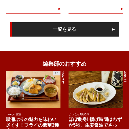
一覧を見る
編集部のおすすめ
2026.7.27
2026.8.4
AD
dancyu食堂
ようこそ!俺酒場
黒瀬ぶりの魅力を味わい
ほぼ刺身! 揚げ時間はわず
尽くす！フライの豪華3種
か5秒。生姜醤油でさっ