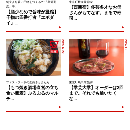
刺身より旨い干物をつくる!〜「島源商
東京町焼肉最前線!
【西新宿】多芸多才なお母
店」干..
【脂少なめで旨味が凝縮】
さんがもてなす。まるで寿
干物の四番打者「エボダ
司...
イ」...
2025.12.22
2026.4.8
ファストフードの面白さときたら
東京町焼肉最前線!
【もつ焼き酒場直営の立ち
【学芸大学】オーダーは2回
食い蕎麦】ぷるぷるのマル
まで。それでも通いたく
チ...
な...