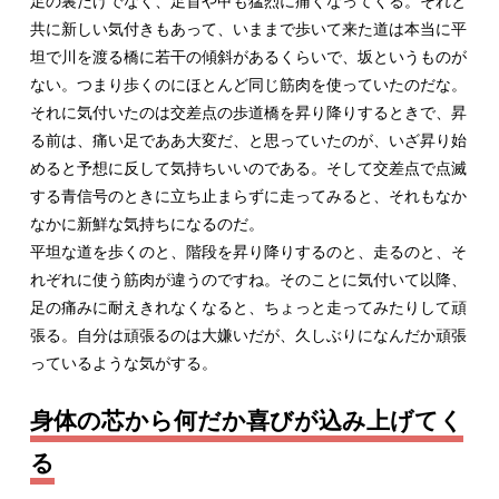
足の裏だけでなく、足首や甲も猛烈に痛くなってくる。それと
共に新しい気付きもあって、いままで歩いて来た道は本当に平
坦で川を渡る橋に若干の傾斜があるくらいで、坂というものが
ない。つまり歩くのにほとんど同じ筋肉を使っていたのだな。
それに気付いたのは交差点の歩道橋を昇り降りするときで、昇
る前は、痛い足でああ大変だ、と思っていたのが、いざ昇り始
めると予想に反して気持ちいいのである。そして交差点で点滅
する青信号のときに立ち止まらずに走ってみると、それもなか
なかに新鮮な気持ちになるのだ。
平坦な道を歩くのと、階段を昇り降りするのと、走るのと、そ
れぞれに使う筋肉が違うのですね。そのことに気付いて以降、
足の痛みに耐えきれなくなると、ちょっと走ってみたりして頑
張る。自分は頑張るのは大嫌いだが、久しぶりになんだか頑張
っているような気がする。
身体の芯から何だか喜びが込み上げてく
る