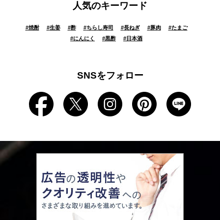
人気のキーワード
#
焼酎
#
生姜
#
酢
#
ちらし寿司
#
長ねぎ
#
豚肉
#
たまご
#
にんにく
#
黒酢
#
日本酒
SNSをフォロー