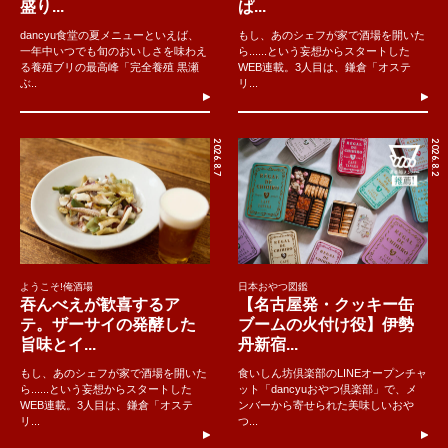
盛り...
ぱ...
dancyu食堂の夏メニューといえば、
もし、あのシェフが家で酒場を開いた
一年中いつでも旬のおいしさを味わえ
ら......という妄想からスタートした
る養殖ブリの最高峰「完全養殖 黒瀬
WEB連載。3人目は、鎌倉「オステ
ぶ..
リ...
2026.8.7
2026.8.2
ようこそ!俺酒場
日本おやつ図鑑
吞んべえが歓喜するア
【名古屋発・クッキー缶
テ。ザーサイの発酵した
ブームの火付け役】伊勢
旨味とイ...
丹新宿...
もし、あのシェフが家で酒場を開いた
食いしん坊倶楽部のLINEオープンチャ
ら......という妄想からスタートした
ット「dancyuおやつ倶楽部」で、メ
WEB連載。3人目は、鎌倉「オステ
ンバーから寄せられた美味しいおや
リ...
つ...