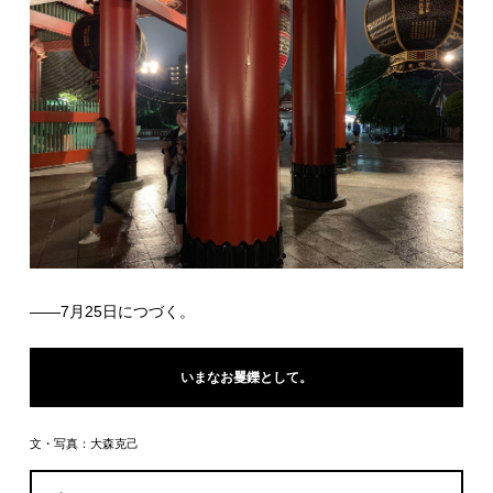
――7月25日につづく。
いまなお矍鑠として。
文・写真：大森克己