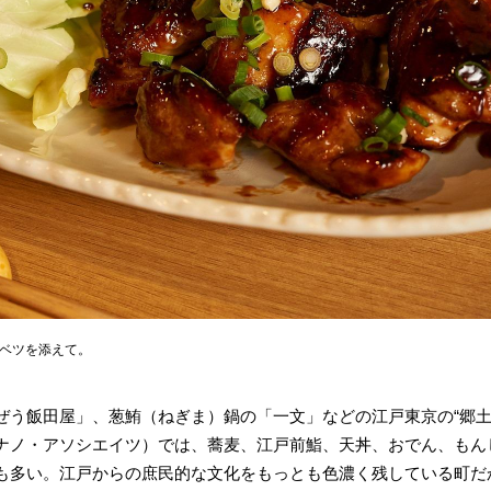
ャベツを添えて。
ぜう飯田屋」、葱鮪（ねぎま）鍋の「一文」などの江戸東京の“郷土
ナノ・アソシエイツ）では、蕎麦、江戸前鮨、天丼、おでん、もん
も多い。江戸からの庶民的な文化をもっとも色濃く残している町だ