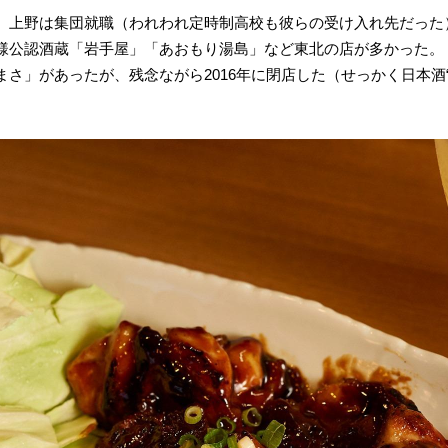
。上野は集団就職（われわれ定時制高校も彼らの受け入れ先だった
様公認酒蔵「岩手屋」「あおもり湯島」など東北の店が多かった。
があったが、残念ながら2016年に閉店した（せっかく日本酒“No.6