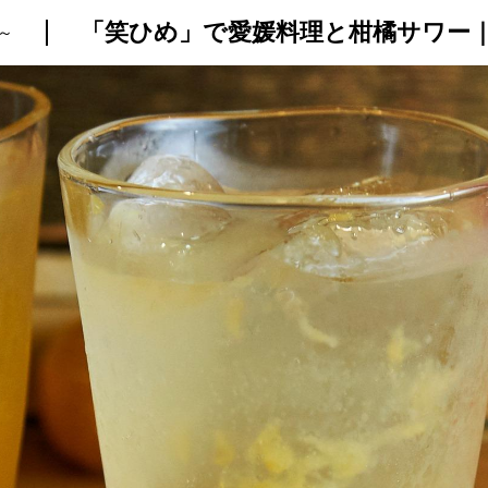
「笑ひめ」で愛媛料理と柑橘サワー
～
トップ
プロが教えるレシピ
厳選！店探し
食のストーリー