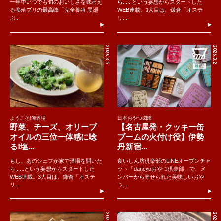
一年中いつでも旬のおいしさを味わえ
ら......という妄想からスタートした
る養殖ブリの最高峰「完全養殖 黒瀬
WEB連載。3人目は、鎌倉「オステ
ぶ..
リ...
2026.8.5
2026.8.2
ようこそ!俺酒場
日本おやつ図鑑
野菜、チーズ、オリーブ
【名古屋発・クッキー缶
オイルの三位一体感に唸
ブームの火付け役】伊勢
る!塩...
丹新宿...
もし、あのシェフが家で酒場を開いた
食いしん坊倶楽部のLINEオープンチャ
ら......という妄想からスタートした
ット「dancyuおやつ倶楽部」で、メ
WEB連載。3人目は、鎌倉「オステ
ンバーから寄せられた美味しいおや
リ...
つ...
2026.8.4