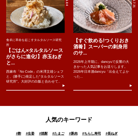
2026.7.31
【すぐ飲める!つくりおき
食卓に革命を起こすタルタルソース研究
所
酒肴】スーパーの刺身用
【ごはん×タルタルソース
のサ...
がさらに進化!】赤玉ねぎ
2026年上半期に、dancyuで反響の大
と...
きかった人気記事をお送りします。
西麻布「No Code」の米澤文雄シェフ
2026年日本酒dancyu「出会えてよか
と、(勝手に)発足した“タルタルソース
った...
研究所”。大好評の白飯と合わせて..
人気のキーワード
#
酢
#
生姜
#
焼酎
#
たまご
#
豚肉
#
ちらし寿司
#
長ねぎ