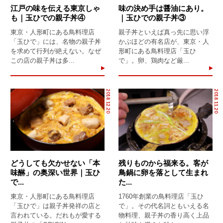
江戸の味を伝える東京しゃ
味の決め手は醤油にあり。
も｜玉ひでの親子丼④
｜玉ひでの親子丼③
東京・人形町にある鳥料理店
親子丼といえば真っ先に思い浮
「玉ひで」には、名物の親子丼
かぶほどの有名店が、東京・人
を求めて行列が絶えない。なぜ
形町にある鳥料理店「玉ひ
この店の親子丼は多...
で」。卵、鶏肉など厳...
2018.12.20
2018.11.20
どうしても欠かせない「本
残りものから福来る。客が
味醂」の奥深い世界｜玉ひ
鳥鍋に卵を落として生まれ
で...
た...
東京・人形町にある鳥料理店
1760年創業の鳥料理店「玉ひ
「玉ひで」は親子丼発祥の店と
で」。その代名詞ともいえる名
言われている。だれもが愛する
物料理、親子丼の香り高く上品