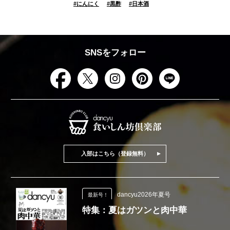
#
にんにく
#
黒酢
#
日本酒
SNSをフォロー
入部はこちら（登録無料）
dancyu2026年夏号
最新号！
特集：夏はガツンと肉中華