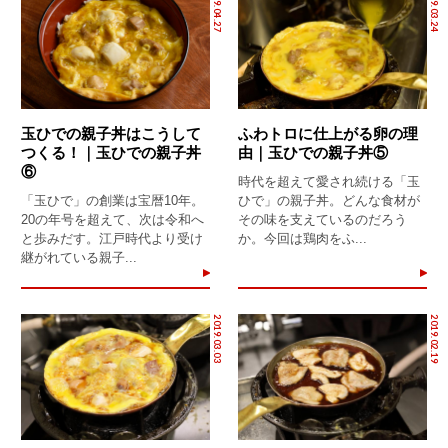
2019.04.27
2019.03.24
玉ひでの親子丼はこうして
ふわトロに仕上がる卵の理
つくる！｜玉ひでの親子丼
由｜玉ひでの親子丼⑤
⑥
時代を超えて愛され続ける「玉
「玉ひで」の創業は宝暦10年。
ひで」の親子丼。どんな食材が
20の年号を超えて、次は令和へ
その味を支えているのだろう
と歩みだす。江戸時代より受け
か。今回は鶏肉をふ...
継がれている親子...
2019.03.03
2019.02.19