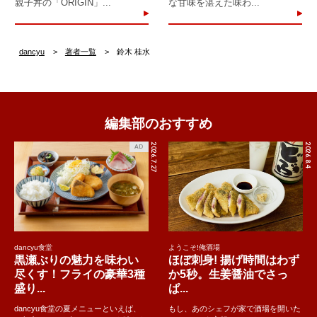
親子丼の「ORIGIN」...
な甘味を湛えた味わ...
dancyu
著者一覧
鈴木 桂水
編集部のおすすめ
2026.7.27
2026.8.4
AD
dancyu食堂
ようこそ!俺酒場
黒瀬ぶりの魅力を味わい
ほぼ刺身! 揚げ時間はわず
尽くす！フライの豪華3種
か5秒。生姜醤油でさっ
盛り...
ぱ...
dancyu食堂の夏メニューといえば、
もし、あのシェフが家で酒場を開いた