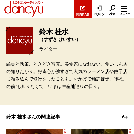
検索
メニュー
倶楽部入会
ログイン
鈴木 桂水
（すずき けいすい）
ライター
編集と執筆、ときどき写真。美食家になれない、食いしん坊
の知りたがり。好奇心が強すぎて人気のラーメン店や餃子店
に頼み込んで修行をしたことも。おかげで麺許皆伝。“料理
の前”も知りたくて、いまは生産地巡りの日々。
6
鈴木 桂水さんの関連記事
件