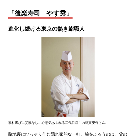
「後楽寿司 やす秀」
進化し続ける東京の熱き鮨職人
素材選びに妥協なし。心意気あふれる二代目店主の綿貫安秀さん。
路地裏にひっそり佇む隠れ家的な一軒。腕をふるうのは、父の