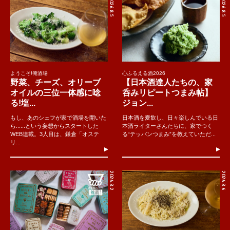
2026.8.5
2026.8.5
ようこそ!俺酒場
心ふるえる酒2026
野菜、チーズ、オリーブ
【日本酒達人たちの、家
オイルの三位一体感に唸
呑みリピートつまみ帖】
る!塩...
ジョン...
もし、あのシェフが家で酒場を開いた
日本酒を愛飲し、日々楽しんでいる日
ら......という妄想からスタートした
本酒ライターさんたちに、家でつく
WEB連載。3人目は、鎌倉「オステ
る“テッパンつまみ”を教えていただ...
リ...
2026.8.2
2026.8.6