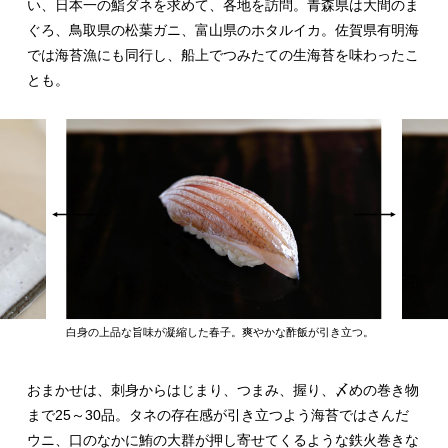
い、日本一の鮨ダネを求めて、各地を訪問。青森県は大間のま
ぐろ、鳥取県の松葉ガニ、富山県のホタルイカ。佐賀県有明海
では海苔漁にも同行し、船上でつみたての生海苔を味わったこ
とも。
白身の上品な旨味が凝縮した春子。爽やかな酢飯が引き立つ。
おまかせは、刺身からはじまり、つまみ、握り、〆めの巻き物
まで25～30品。タネの存在感が引き立つよう海苔ではさんだ
ウニ、口のなかに鮪の大群が押し寄せてくるような鉄火巻きな