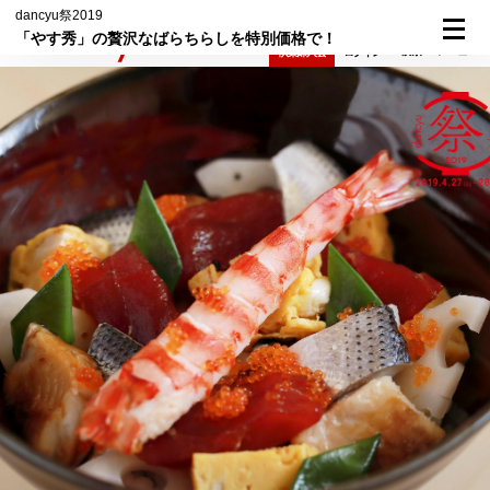
dancyu祭2019
「やす秀」の贅沢なばらちらしを特別価格で！
検索
メニュー
倶楽部入会
ログイン