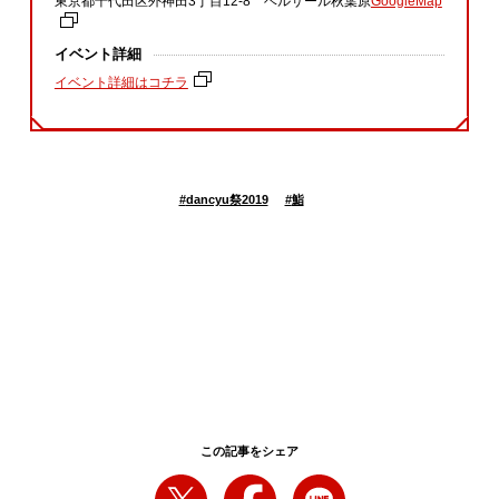
東京都千代田区外神田3丁目12‐8 ベルサール秋葉原
GoogleMap
イベント詳細
イベント詳細はコチラ
#
dancyu祭2019
#
鮨
この記事をシェア