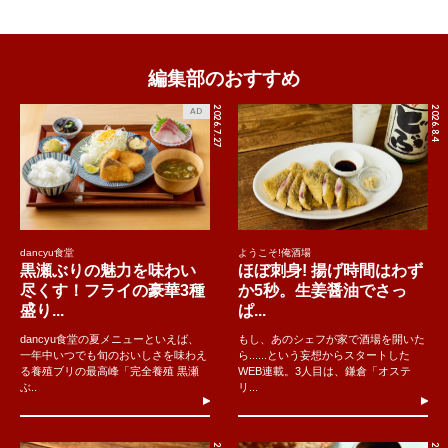
編集部のおすすめ
2026.7.27
2026.8.4
AD
dancyu食堂
ようこそ!俺酒場
黒瀬ぶりの魅力を味わい
ほぼ刺身! 揚げ時間はわず
尽くす！フライの豪華3種
か5秒。生姜醤油でさっ
盛り...
ぱ...
dancyu食堂の夏メニューといえば、
もし、あのシェフが家で酒場を開いた
一年中いつでも旬のおいしさを味わえ
ら......という妄想からスタートした
る養殖ブリの最高峰「完全養殖 黒瀬
WEB連載。3人目は、鎌倉「オステ
ぶ..
リ...