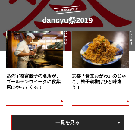
この連載の他の記事
dancyu祭2019
2019.04.24
2019.04.21
あの宇都宮餃子の名店が、
京都「食堂おがわ」のじゃ
ゴールデンウイークに秋葉
こ、柚子胡椒はひと味違
原にやってくる！
う！
一覧を見る