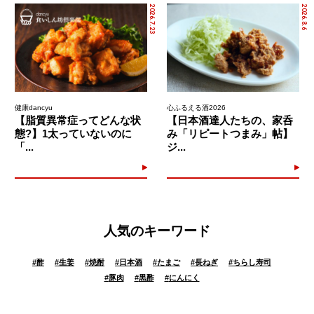
2026.7.23
2026.8.6
健康dancyu
心ふるえる酒2026
【脂質異常症ってどんな状
【日本酒達人たちの、家呑
態?】1太っていないのに
み「リピートつまみ」帖】
「...
ジ...
人気のキーワード
#
酢
#
生姜
#
焼酎
#
日本酒
#
たまご
#
長ねぎ
#
ちらし寿司
#
豚肉
#
黒酢
#
にんにく