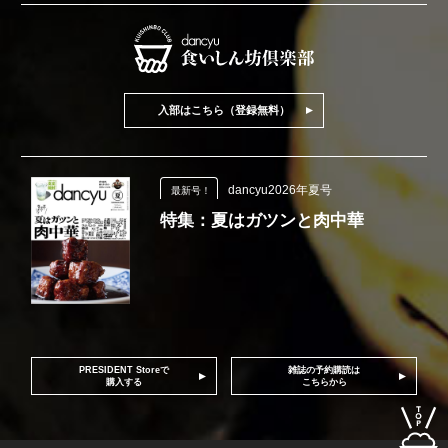
入部はこちら（登録無料）
dancyu2026年夏号
最新号！
特集：夏はガツンと肉中華
PRESIDENT Storeで
雑誌の予約購読は
購入する
こちらから