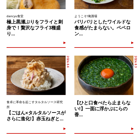
dancyu食堂
ようこそ!俺酒場
極上黒瀬ぶりをフライと刺
バリバリとしたワイルドな
身で！贅沢なフライ3種盛
食感がたまらない。ペペロ
り...
ン...
2026.8.4
2026.8.3
【ひと口食べたら止まらな
食卓に革命を起こすタルタルソース研究
所
い!】一面に浮かぶにらの
【ごはん×タルタルソースが
香...
さらに進化!】赤玉ねぎと...