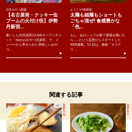
日本おやつ図鑑
ようこそ!俺酒場
【名古屋発・クッキー缶
太麺も細麺もショートも
ブームの火付け役】伊勢
ごちゃ混ぜ! 食感豊かな
丹新宿...
「色...
食いしん坊倶楽部のLINEオープンチャ
もし、あのシェフが家で酒場を開いた
ット「dancyuおやつ倶楽部」で、メ
ら......という妄想からスタートした
ンバーから寄せられた美味しいおや
WEB連載。3人目は、鎌倉「オステ
つ...
リ...
関連する記事
2026.7.27
2026.8.1
AD