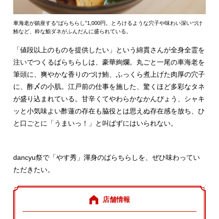
車海老が鎮座する“ばらちらし”1,000円。とろけるような穴子や味わい深いづけ
鮪など、粋な鮨ダネがふんだんに盛られている。
「値段以上のものを提供したい」という綿貫さんが全身全霊を
注いでつくるばらちらしは、豪華絢爛。丸ごと一尾の車海老を
筆頭に、爽やかな香りのづけ鮪、ふっくら煮上げた肉厚の穴子
に、酢〆の小肌。江戸前の仕事を施した、驚くほど多彩なタネ
が盛り込まれている。甘辛くてやわらかなかんぴょう、シャキ
ッと小気味よい酢蓮の存在も脇役とは思えぬ存在感を放ち、ひ
と口ごとに「うまいっ！」と叫ばずにはいられない。
dancyu祭で「やす秀」渾身のばらちらしを、ぜひ味わってい
ただきたい。
店舗情報