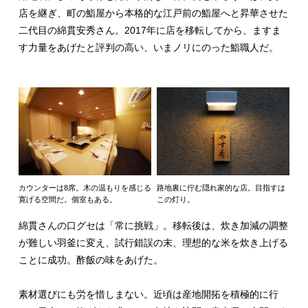
店を継ぎ、町の鮨屋から本格的な江戸前の鮨屋へと昇華させた
二代目の綿貫安秀さん。2017年に店を移転してから、ますま
す力量をあげたと評判の高い、いまノリにのった鮨職人だ。
カウンターは8席。木の温もりを感じる
路地裏に佇む隠れ家的な店。目指すは
寛げる空間だ。個室もある。
この灯り。
綿貫さんの口グセは「常に挑戦」。移転後は、炊き加減の調整
が難しい羽釜に変え、試行錯誤の末、理想的な米を炊き上げる
ことに成功。酢飯の味をあげた。
素材選びにも労を惜しまない。近頃は産地開拓を積極的に行