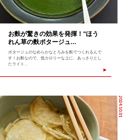
お麩が驚きの効果を発揮！"ほう
れん草の麩ポタージュ...
ポタージュのなめらかなとろみを麩でつくれるんで
す！お麩なので、低カロリーな上に、あっさりとし
たライト...
2024.10.01