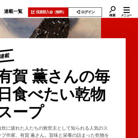
連載一覧
倶楽部入会
（無料）
ログイン
検索
メニュー
連載
有賀 薫さんの毎
日食べたい乾物
スープ
自炊に疲れた人たちの救世主として知られる人気のス
ープ作家、有賀 薫さん。旨味と栄養の詰まった乾物を