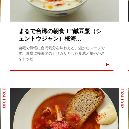
まるで台湾の朝食！"鹹豆漿（シ
ェントウジャン）桜海...
自宅で気軽に台湾気分を味わえる、温かなスープで
す。豆腐に桜海老のカリカリとした食感と華やかさ
をトッピ...
2024.10.03
2024.10.02