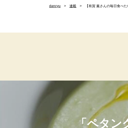
dancyu
連載
【有賀 薫さんの毎日食べ
「ペタン